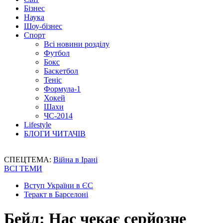
Бізнес
Наука
Шоу-бізнес
Спорт
Всі новини розділу
Футбол
Бокс
Баскетбол
Теніс
Формула-1
Хокей
Шахи
ЧС-2014
Lifestyle
БЛОГИ ЧИТАЧІВ
СПЕЦТЕМА:
Війна в Ірані
ВСІ ТЕМИ
Вступ України в ЄС
Теракт в Барселоні
Бейл: Нас чекає серйозне