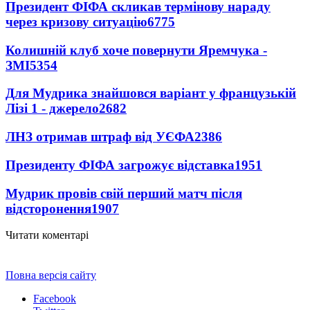
Президент ФІФА скликав термінову нараду
через кризову ситуацію
6775
Колишній клуб хоче повернути Яремчука -
ЗМІ
5354
Для Мудрика знайшовся варіант у французькій
Лізі 1 - джерело
2682
ЛНЗ отримав штраф від УЄФА
2386
Президенту ФІФА загрожує відставка
1951
Мудрик провів свій перший матч після
відсторонення
1907
Читати коментарі
Повна версія сайту
Facebook