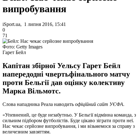
випробування
iSport.ua, 1 липня 2016, 15:41
0
71
Фото: Getty Images
Гарет Бейл
Капітан збірної Уельсу Гарет Бейл
напередодні чвертьфінального матчу
проти Бельгії дав оцінку колективу
Марка Вільмотс.
Слова нападника Реала наводить
офіційний сайт УЄФА
.
«Упевнений, це буде незабутньо. У Бельгії відмінна команда, з
сильним підбором футболістів. Буде цікаво зіграти проти неї.
Нас чекає серйозне випробування, і ми візьмемося за справу з
величезним завзяттям.