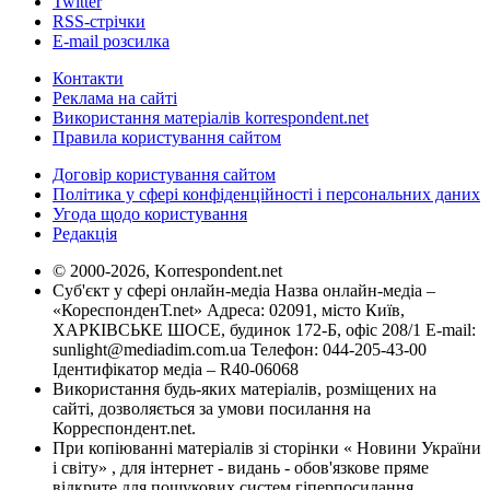
Twitter
RSS-стрічки
E-mail розсилка
Контакти
Реклама на сайті
Використання матеріалів korrespondent.net
Правила користування сайтом
Договір користування сайтом
Політика у сфері конфіденційності і персональних даних
Угода щодо користування
Редакція
© 2000-2026, Korrespondent.net
Суб'єкт у сфері онлайн-медіа Назва онлайн-медіа –
«КореспонденТ.net» Адреса: 02091, місто Київ,
ХАРКІВСЬКЕ ШОСЕ, будинок 172-Б, офіс 208/1 E-mail:
sunlight@mediadim.com.ua
Телефон: 044-205-43-00
Ідентифікатор медіа – R40-06068
Використання будь-яких матеріалів, розміщених на
сайті, дозволяється за умови посилання на
Корреспондент.net.
При копіюванні матеріалів зі сторінки « Новини України
і світу» , для інтернет - видань - обов'язкове пряме
відкрите для пошукових систем гіперпосилання .