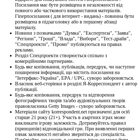
Посилання має бути розміщена в незалежності від
повного або часткового використання матеріалів.
Гіперпосилання ( для інтернет - видань) - повинна бути
розміщена в підзаголовку або в першому абзаці
матеріалу.
Новини з позначками "Думка", "Експертиза", "Заява",
"Регіони", "Гроші", "Влада", "Вибори", "Тест-драйв",
"Спецпроекти", "Промо" публікуються на правах
реклами.
Розділ Спецпроекти створюється спільно з
комерційними партнерами.
Будь яке копіювання, публікація, передрук, чи наступне
поширення інформації, що містить посилання на
"Інтерфакс-Україна", EPA / UPG, суворо забороняється.
Власник веб-сторінки в розділі Я-Корреспондент є автор
публікації.
Будь-яке копіювання, передрук та відтворення
фотографічних творів та/або аудіовізуальних творів
правовласника Getty Images - суворо забороняється.
Матеріали сайту korrespondent.net призначені для осіб
старше 21 року (21+). Участь в азартних іграх може
викликати ігрову залежність. Дотримуйтесь правил
(принципів) відповідальної гри. При виявленні перших
ознак залежності негайно зверніться до спеціаліста.
Пам'ятайте, що участь в азартних іграх не може бути