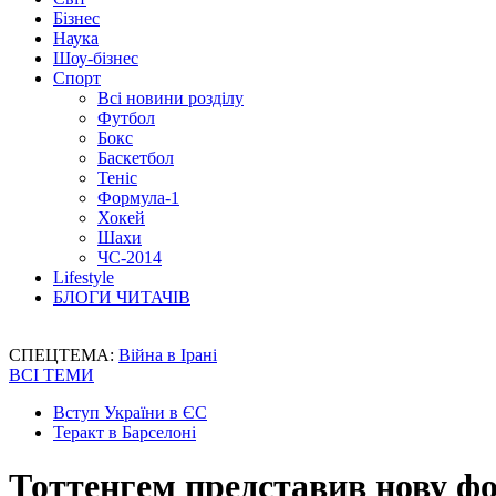
Бізнес
Наука
Шоу-бізнес
Спорт
Всі новини розділу
Футбол
Бокс
Баскетбол
Теніс
Формула-1
Хокей
Шахи
ЧС-2014
Lifestyle
БЛОГИ ЧИТАЧІВ
СПЕЦТЕМА:
Війна в Ірані
ВСІ ТЕМИ
Вступ України в ЄС
Теракт в Барселоні
Тоттенгем представив нову фо