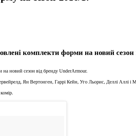
овлені комплекти форми на новий сезон 
 на новий сезон від бренду UnderArmour.
дервейрелд, Ян Вертонген, Гаррі Кейн, Уго Льорис, Деллі Аллі і 
комір.