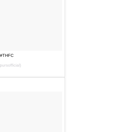
S #THFC
rsofficial)