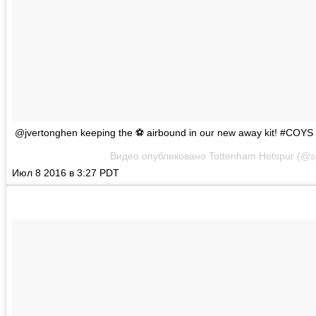
@jvertonghen keeping the ⚽ airbound in our new away kit! #COY
Видео опубликовано Tottenham Hotspur (@spu
Июл 8 2016 в 3:27 PDT