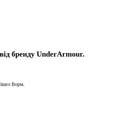
від бренду UnderArmour.
Мішел Ворм.