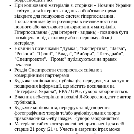
При копіюванні матеріалів зі сторінки « Новини України
і світу» , для інтернет - видань - обов'язкове пряме
відкрите для пошукових систем гіперпосилання .
Посилання має бути розміщена в незалежності від
повного або часткового використання матеріалів.
Гіперпосилання ( для інтернет - видань) - повинна бути
розміщена в підзаголовку або в першому абзаці
матеріалу.
Новини з позначками "Думка", "Експертиза", "Заява",
"Регіони", "Гроші", "Влада", "Вибори", "Тест-драйв",
"Спецпроекти", "Промо" публікуються на правах
реклами.
Розділ Спецпроекти створюється спільно з
комерційними партнерами.
Будь яке копіювання, публікація, передрук, чи наступне
поширення інформації, що містить посилання на
"Інтерфакс-Україна", EPA / UPG, суворо забороняється.
Власник веб-сторінки в розділі Я-Корреспондент є автор
публікації.
Будь-яке копіювання, передрук та відтворення
фотографічних творів та/або аудіовізуальних творів
правовласника Getty Images - суворо забороняється.
Матеріали сайту korrespondent.net призначені для осіб
старше 21 року (21+). Участь в азартних іграх може