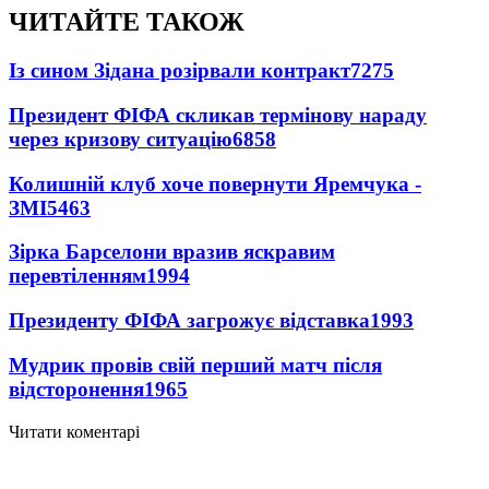
ЧИТАЙТЕ ТАКОЖ
Із сином Зідана розірвали контракт
7275
Президент ФІФА скликав термінову нараду
через кризову ситуацію
6858
Колишній клуб хоче повернути Яремчука -
ЗМІ
5463
Зірка Барселони вразив яскравим
перевтіленням
1994
Президенту ФІФА загрожує відставка
1993
Мудрик провів свій перший матч після
відсторонення
1965
Читати коментарі