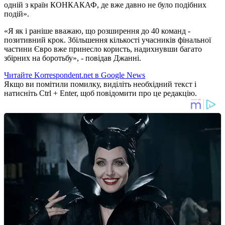
одній з країн КОНКАКАФ, де вже давно не було подібних
подій».
«Я як і раніше вважаю, що розширення до 40 команд -
позитивний крок. Збільшення кількості учасників фінальної
частини Євро вже принесло користь, надихнувши багато
збірних на боротьбу», - повідав Джанні.
Читайте Korrespondent.net в Google News
Якщо ви помітили помилку, виділіть необхідний текст і
натисніть Ctrl + Enter, щоб повідомити про це редакцію.