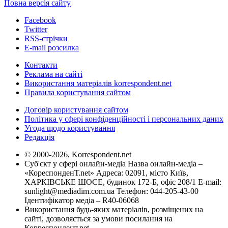
Повна версія сайту
Facebook
Twitter
RSS-стрічки
E-mail розсилка
Контакти
Реклама на сайті
Використання матеріалів korrespondent.net
Правила користування сайтом
Договір користування сайтом
Політика у сфері конфіденційності і персональних даних
Угода щодо користування
Редакція
© 2000-2026, Korrespondent.net
Суб'єкт у сфері онлайн-медіа Назва онлайн-медіа –
«КореспонденТ.net» Адреса: 02091, місто Київ,
ХАРКІВСЬКЕ ШОСЕ, будинок 172-Б, офіс 208/1 E-mail:
sunlight@mediadim.com.ua
Телефон: 044-205-43-00
Ідентифікатор медіа – R40-06068
Використання будь-яких матеріалів, розміщених на
сайті, дозволяється за умови посилання на
Корреспондент.net.