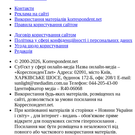
Контакти
Реклама на сайті
Використання матеріалів korrespondent.net
Правила користування сайтом
Договір користування сайтом
Політика у сфері конфіденційності і персональних даних
Угода щодо користування
Редакція
© 2000-2026, Korrespondent.net
Суб'єкт у сфері онлайн-медіа Назва онлайн-медіа –
«КореспонденТ.net» Адреса: 02091, місто Київ,
ХАРКІВСЬКЕ ШОСЕ, будинок 172-Б, офіс 208/1 E-mail:
sunlight@mediadim.com.ua
Телефон: 044-205-43-00
Ідентифікатор медіа – R40-06068
Використання будь-яких матеріалів, розміщених на
сайті, дозволяється за умови посилання на
Корреспондент.net.
При копіюванні матеріалів зі сторінки « Новини України
і світу» , для інтернет - видань - обов'язкове пряме
відкрите для пошукових систем гіперпосилання .
Посилання має бути розміщена в незалежності від
повного або часткового використання матеріалів.