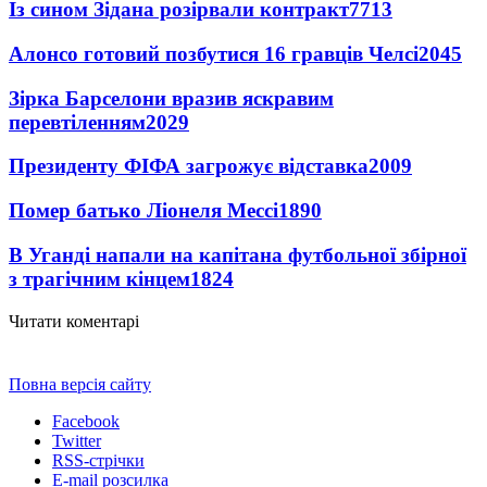
Із сином Зідана розірвали контракт
7713
Алонсо готовий позбутися 16 гравців Челсі
2045
Зірка Барселони вразив яскравим
перевтіленням
2029
Президенту ФІФА загрожує відставка
2009
Помер батько Ліонеля Мессі
1890
В Уганді напали на капітана футбольної збірної
з трагічним кінцем
1824
Читати коментарі
Повна версія сайту
Facebook
Twitter
RSS-стрічки
E-mail розсилка