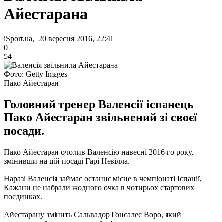
Айестарана
iSport.ua, 20 вересня 2016, 22:41
0
54
Фото: Getty Images
Пако Айестаран
Головний тренер Валенсії іспанець
Пако Айестаран звільнений зі своєї
посади.
Пако Айестаран очолив Валенсію навесні 2016-го року,
змінивши на цій посаді Гарі Невілла.
Наразі Валенсія займає останнє місце в чемпіонаті Іспанії,
Кажани не набрали жодного очка в чотирьох стартових
поєдинках.
Айестарану змінить Сальвадор Гонсалес Воро, який