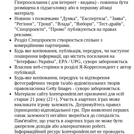
Гіперпосилання ( для інтернет - видань) - повинна бути
розміщена в підзаголовку або в першому абзаці
матеріалу.
Новини з позначками "Думка", "Експертиза", "Заява",
"Регіони", "Гроші", "Влада", "Вибори", "Тест-драйв",
"Спецпроекти", "Промо" публікуються на правах
реклами.
Розділ Спецпроекти створюється спільно з
комерційними партнерами.
Будь яке копіювання, публікація, передрук, чи наступне
поширення інформації, що містить посилання на
"Інтерфакс-Україна", EPA / UPG, суворо забороняється.
Власник веб-сторінки в розділі Я-Корреспондент є автор
публікації.
Будь-яке копіювання, передрук та відтворення
фотографічних творів та/або аудіовізуальних творів
правовласника Getty Images - суворо забороняється.
Матеріали сайту korrespondent.net призначені для осіб
старше 21 року (21+). Участь в азартних іграх може
викликати ігрову залежність. Дотримуйтесь правил
(принципів) відповідальної гри. При виявленні перших
ознак залежності негайно зверніться до спеціаліста.
Пам'ятайте, що участь в азартних іграх не може бути
джерелом доходів або альтернативою роботі.
Інформаційний ресурс korrespondent.net не проводить