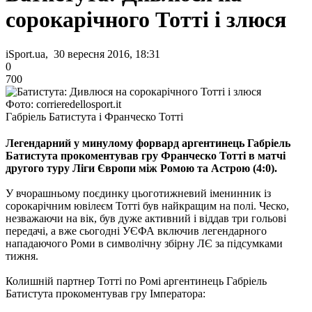
сорокарічного Тотті і злюся
iSport.ua, 30 вересня 2016, 18:31
0
700
Фото: corrieredellosport.it
Габріель Батистута і Франческо Тотті
Легендарний у минулому форвард аргентинець Габріель
Батистута прокоментував гру Франческо Тотті в матчі
другого туру Ліги Європи між Ромою та Астрою (4:0).
У вчорашньому поєдинку цьоготижневий іменинник із
сорокарічним ювілеєм Тотті був найкращим на полі. Ческо,
незважаючи на вік, був дуже активний і віддав три гольові
передачі, а вже сьогодні УЄФА включив легендарного
нападаючого Роми в символічну збірну ЛЄ за підсумками
тижня.
Колишній партнер Тотті по Ромі аргентинець Габріель
Батистута прокоментував гру Імператора: