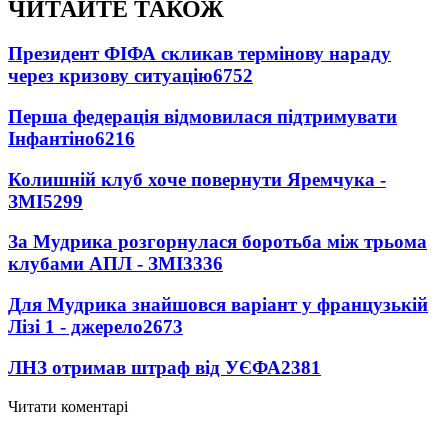
ЧИТАЙТЕ ТАКОЖ
Президент ФІФА скликав термінову нараду
через кризову ситуацію
6752
Перша федерація відмовилася підтримувати
Інфантіно
6216
Колишній клуб хоче повернути Яремчука -
ЗМІ
5299
За Мудрика розгорнулася боротьба між трьома
клубами АПЛ - ЗМІ
3336
Для Мудрика знайшовся варіант у французькій
Лізі 1 - джерело
2673
ЛНЗ отримав штраф від УЄФА
2381
Читати коментарі