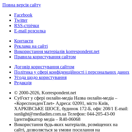
Повна версія сайту
Facebook
Twitter
RSS-стрічки
E-mail розсилка
Контакти
Реклама на сайті
Використання матеріалів korrespondent.net
Правила користування сайтом
Договір користування сайтом
Політика у сфері конфіденційності і персональних даних
Угода щодо користування
Редакція
© 2000-2026, Korrespondent.net
Суб'єкт у сфері онлайн-медіа Назва онлайн-медіа –
«КореспонденТ.net» Адреса: 02091, місто Київ,
ХАРКІВСЬКЕ ШОСЕ, будинок 172-Б, офіс 208/1 E-mail:
sunlight@mediadim.com.ua
Телефон: 044-205-43-00
Ідентифікатор медіа – R40-06068
Використання будь-яких матеріалів, розміщених на
сайті, дозволяється за умови посилання на