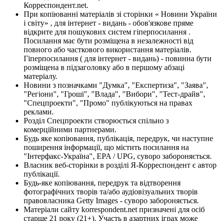
Корреспондент.net.
При копіюванні матеріалів зі сторінки « Новини України
і світу» , для інтернет - видань - обов'язкове пряме
відкрите для пошукових систем гіперпосилання .
Посилання має бути розміщена в незалежності від
повного або часткового використання матеріалів.
Гіперпосилання ( для інтернет - видань) - повинна бути
розміщена в підзаголовку або в першому абзаці
матеріалу.
Новини з позначками "Думка", "Експертиза", "Заява",
"Регіони", "Гроші", "Влада", "Вибори", "Тест-драйв",
"Спецпроекти", "Промо" публікуються на правах
реклами.
Розділ Спецпроекти створюється спільно з
комерційними партнерами.
Будь яке копіювання, публікація, передрук, чи наступне
поширення інформації, що містить посилання на
"Інтерфакс-Україна", EPA / UPG, суворо забороняється.
Власник веб-сторінки в розділі Я-Корреспондент є автор
публікації.
Будь-яке копіювання, передрук та відтворення
фотографічних творів та/або аудіовізуальних творів
правовласника Getty Images - суворо забороняється.
Матеріали сайту korrespondent.net призначені для осіб
старше 21 року (21+). Участь в азартних іграх може