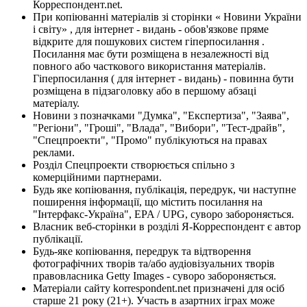
Корреспондент.net.
При копіюванні матеріалів зі сторінки « Новини України
і світу» , для інтернет - видань - обов'язкове пряме
відкрите для пошукових систем гіперпосилання .
Посилання має бути розміщена в незалежності від
повного або часткового використання матеріалів.
Гіперпосилання ( для інтернет - видань) - повинна бути
розміщена в підзаголовку або в першому абзаці
матеріалу.
Новини з позначками "Думка", "Експертиза", "Заява",
"Регіони", "Гроші", "Влада", "Вибори", "Тест-драйв",
"Спецпроекти", "Промо" публікуються на правах
реклами.
Розділ Спецпроекти створюється спільно з
комерційними партнерами.
Будь яке копіювання, публікація, передрук, чи наступне
поширення інформації, що містить посилання на
"Інтерфакс-Україна", EPA / UPG, суворо забороняється.
Власник веб-сторінки в розділі Я-Корреспондент є автор
публікації.
Будь-яке копіювання, передрук та відтворення
фотографічних творів та/або аудіовізуальних творів
правовласника Getty Images - суворо забороняється.
Матеріали сайту korrespondent.net призначені для осіб
старше 21 року (21+). Участь в азартних іграх може