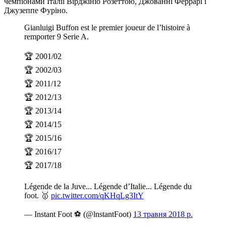
чемпіонами Італії Вірджініо Розеттою, Джованні Феррарі і
Джузеппе Фуріно.
Gianluigi Buffon est le premier joueur de l’histoire à
remporter 9 Serie A.
🏆 2001/02
🏆 2002/03
🏆 2011/12
🏆 2012/13
🏆 2013/14
🏆 2014/15
🏆 2015/16
🏆 2016/17
🏆 2017/18
Légende de la Juve... Légende d’Italie... Légende du
foot. 🥇
pic.twitter.com/qKHqLg3ItY
— Instant Foot ⚽️ (@lnstantFoot)
13 травня 2018 р.