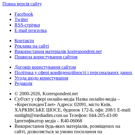
Повна версія сайту
Facebook
Twitter
RSS-стрічки
E-mail розсилка
Контакти
Реклама на сайті
Використання матеріалів korrespondent.net
Правила користування сайтом
Договір користування сайтом
Політика у сфері конфіденційності і персональних даних
Угода щодо користування
Редакція
© 2000-2026, Korrespondent.net
Суб'єкт у сфері онлайн-медіа Назва онлайн-медіа –
«КореспонденТ.net» Адреса: 02091, місто Київ,
ХАРКІВСЬКЕ ШОСЕ, будинок 172-Б, офіс 208/1 E-mail:
sunlight@mediadim.com.ua
Телефон: 044-205-43-00
Ідентифікатор медіа – R40-06068
Використання будь-яких матеріалів, розміщених на
сайті, дозволяється за умови посилання на