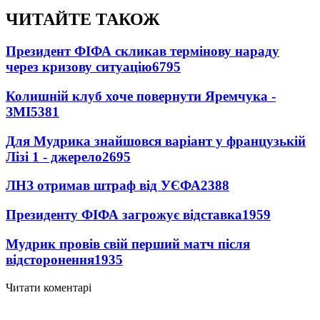
ЧИТАЙТЕ ТАКОЖ
Президент ФІФА скликав термінову нараду
через кризову ситуацію
6795
Колишній клуб хоче повернути Яремчука -
ЗМІ
5381
Для Мудрика знайшовся варіант у французькій
Лізі 1 - джерело
2695
ЛНЗ отримав штраф від УЄФА
2388
Президенту ФІФА загрожує відставка
1959
Мудрик провів свій перший матч після
відсторонення
1935
Читати коментарі