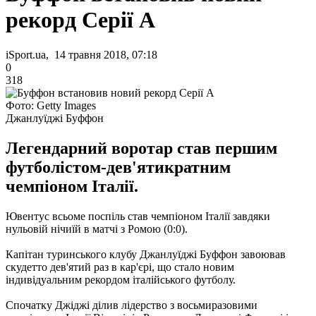
рекорд Серії А
iSport.ua, 14 травня 2018, 07:18
0
318
Фото: Getty Images
Джанлуїджі Буффон
Легендарний воротар став першим
футболістом-дев'ятикратним
чемпіоном Італії.
Ювентус всьоме поспіль став чемпіоном Італії завдяки
нульовій нічиїй в матчі з Ромою (0:0).
Капітан туринського клубу Джанлуїджі Буффон завоював
скудетто дев'ятий раз в кар'єрі, що стало новим
індивідуальним рекордом італійського футболу.
Спочатку Джіджі ділив лідерство з восьмиразовими