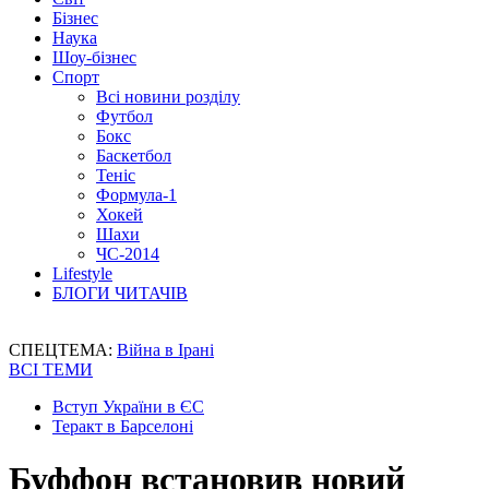
Бізнес
Наука
Шоу-бізнес
Спорт
Всі новини розділу
Футбол
Бокс
Баскетбол
Теніс
Формула-1
Хокей
Шахи
ЧС-2014
Lifestyle
БЛОГИ ЧИТАЧІВ
СПЕЦТЕМА:
Війна в Ірані
ВСІ ТЕМИ
Вступ України в ЄС
Теракт в Барселоні
Буффон встановив новий