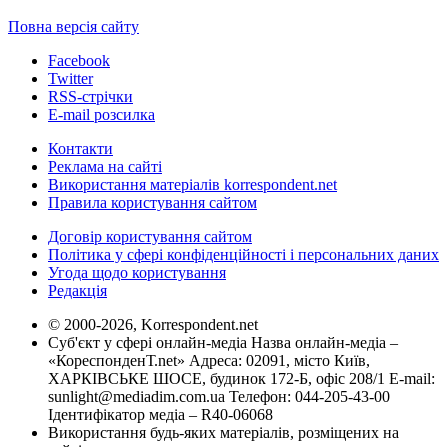
Повна версія сайту
Facebook
Twitter
RSS-стрічки
E-mail розсилка
Контакти
Реклама на сайті
Використання матеріалів korrespondent.net
Правила користування сайтом
Договір користування сайтом
Політика у сфері конфіденційності і персональних даних
Угода щодо користування
Редакція
© 2000-2026, Korrespondent.net
Суб'єкт у сфері онлайн-медіа Назва онлайн-медіа –
«КореспонденТ.net» Адреса: 02091, місто Київ,
ХАРКІВСЬКЕ ШОСЕ, будинок 172-Б, офіс 208/1 E-mail:
sunlight@mediadim.com.ua
Телефон: 044-205-43-00
Ідентифікатор медіа – R40-06068
Використання будь-яких матеріалів, розміщених на