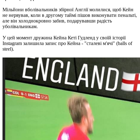
Мільйони вболівальників збірної Англії молилися, щоб Кейн
не нервував, коли в другому таймі пішов виконувати пенальті,
але він холоднокровно забив, подарувавши радість
уболівальникам.
У цей момент дружина Кейна Кеті Гудленд у своїй історії
Instagram залишила запис про Кейна - "сталеві м'ячі" (balls of
steel).