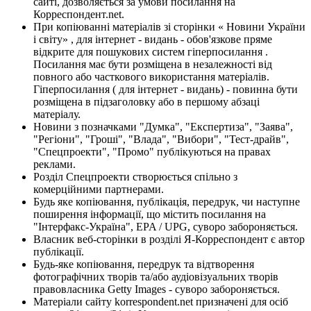
сайті, дозволяється за умови посилання на
Корреспондент.net.
При копіюванні матеріалів зі сторінки « Новини України
і світу» , для інтернет - видань - обов'язкове пряме
відкрите для пошукових систем гіперпосилання .
Посилання має бути розміщена в незалежності від
повного або часткового використання матеріалів.
Гіперпосилання ( для інтернет - видань) - повинна бути
розміщена в підзаголовку або в першому абзаці
матеріалу.
Новини з позначками "Думка", "Експертиза", "Заява",
"Регіони", "Гроші", "Влада", "Вибори", "Тест-драйв",
"Спецпроекти", "Промо" публікуються на правах
реклами.
Розділ Спецпроекти створюється спільно з
комерційними партнерами.
Будь яке копіювання, публікація, передрук, чи наступне
поширення інформації, що містить посилання на
"Інтерфакс-Україна", EPA / UPG, суворо забороняється.
Власник веб-сторінки в розділі Я-Корреспондент є автор
публікації.
Будь-яке копіювання, передрук та відтворення
фотографічних творів та/або аудіовізуальних творів
правовласника Getty Images - суворо забороняється.
Матеріали сайту korrespondent.net призначені для осіб