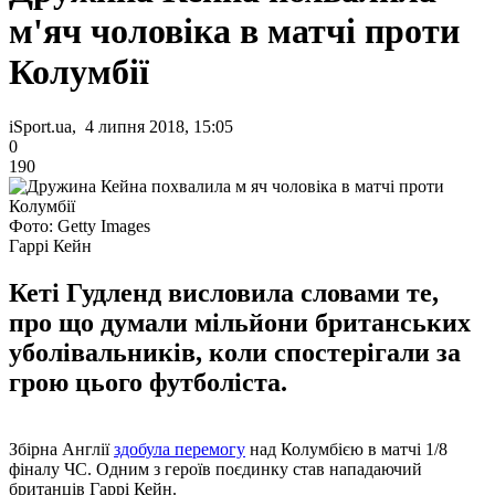
м'яч чоловіка в матчі проти
Колумбії
iSport.ua, 4 липня 2018, 15:05
0
190
Фото: Getty Images
Гаррі Кейн
Кеті Гудленд висловила словами те,
про що думали мільйони британських
уболівальників, коли спостерігали за
грою цього футболіста.
Збірна Англії
здобула перемогу
над Колумбією в матчі 1/8
фіналу ЧС. Одним з героїв поєдинку став нападаючий
британців Гаррі Кейн.