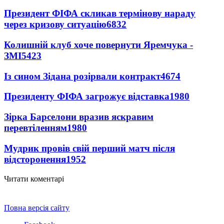
Президент ФІФА скликав термінову нараду
через кризову ситуацію
6832
Колишній клуб хоче повернути Яремчука -
ЗМІ
5423
Із сином Зідана розірвали контракт
4674
Президенту ФІФА загрожує відставка
1980
Зірка Барселони вразив яскравим
перевтіленням
1980
Мудрик провів свій перший матч після
відсторонення
1952
Читати коментарі
Повна версія сайту