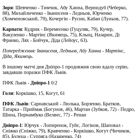
Зоря
: Шевченко - Тимчик, Абу Ханна, Вернидуб (Чеберко,
88), Михайличенко - Іванисеня - Ледньов, Юрченко
(Хомченовський, 79), Кочергін - Русин, Кабан (Луньов, 77).
Карпати
: Кудрик - Веремеєнко (Гуцуляк, 79), Кучер,
Вакуленко - Мартінс (Якимець, 75), Кльоц, Назарин, Ді
Франко, Лях - Бойчук, Діда (Лейоус, 63).
Попередження: Іванисеня, Ледньов, Абу Ханна - Мартінс,
Діда, Якимець.
В іншому матчі дня Дніпро-1 продовжив свою вдалу серію,
завдавши поразки ПФК Львів.
ПФК Львів -
Дніпро-1
0:2
Голи
: Коркішко, 15, Когут, 61
ПФК Львів
: Сарнавський - Люлька, Борзенко, Братков,
Татарка - Приймак (Богунов, 46), Мартан (Зубков, 72) - Педро,
Шина, Пернамбуко (Велвес, 77) - Ренан
Дніпро-1
: Юрчук - Лопиренок, Гуйє, Логінов, Шаповал -
Сніжко (Сніжко, 79), Кравченко - Коркішко, Когут (Чичиков,
85), Булеца - Супряга (Назаренко, 74)