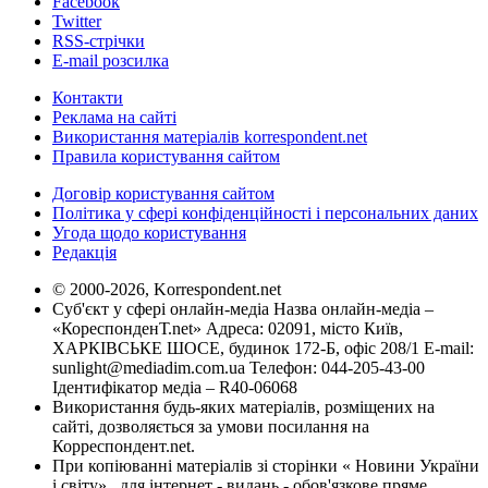
Facebook
Twitter
RSS-стрічки
E-mail розсилка
Контакти
Реклама на сайті
Використання матеріалів korrespondent.net
Правила користування сайтом
Договір користування сайтом
Політика у сфері конфіденційності і персональних даних
Угода щодо користування
Редакція
© 2000-2026, Korrespondent.net
Суб'єкт у сфері онлайн-медіа Назва онлайн-медіа –
«КореспонденТ.net» Адреса: 02091, місто Київ,
ХАРКІВСЬКЕ ШОСЕ, будинок 172-Б, офіс 208/1 E-mail:
sunlight@mediadim.com.ua
Телефон: 044-205-43-00
Ідентифікатор медіа – R40-06068
Використання будь-яких матеріалів, розміщених на
сайті, дозволяється за умови посилання на
Корреспондент.net.
При копіюванні матеріалів зі сторінки « Новини України
і світу» , для інтернет - видань - обов'язкове пряме