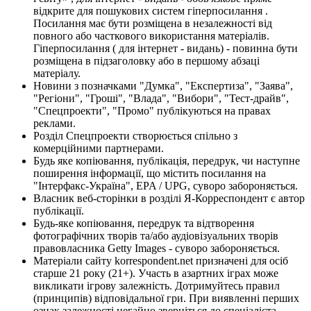
відкрите для пошукових систем гіперпосилання .
Посилання має бути розміщена в незалежності від
повного або часткового використання матеріалів.
Гіперпосилання ( для інтернет - видань) - повинна бути
розміщена в підзаголовку або в першому абзаці
матеріалу.
Новини з позначками "Думка", "Експертиза", "Заява",
"Регіони", "Гроші", "Влада", "Вибори", "Тест-драйв",
"Спецпроекти", "Промо" публікуються на правах
реклами.
Розділ Спецпроекти створюється спільно з
комерційними партнерами.
Будь яке копіювання, публікація, передрук, чи наступне
поширення інформації, що містить посилання на
"Інтерфакс-Україна", EPA / UPG, суворо забороняється.
Власник веб-сторінки в розділі Я-Корреспондент є автор
публікації.
Будь-яке копіювання, передрук та відтворення
фотографічних творів та/або аудіовізуальних творів
правовласника Getty Images - суворо забороняється.
Матеріали сайту korrespondent.net призначені для осіб
старше 21 року (21+). Участь в азартних іграх може
викликати ігрову залежність. Дотримуйтесь правил
(принципів) відповідальної гри. При виявленні перших
ознак залежності негайно зверніться до спеціаліста.