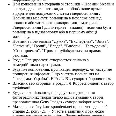
При копіюванні матеріалів зі сторінки « Новини України
і світу» , для інтернет - видань - обов'язкове пряме
відкрите для пошукових систем гіперпосилання .
Посилання має бути розміщена в незалежності від
повного або часткового використання матеріалів.
Гіперпосилання ( для інтернет - видань) - повинна бути
розміщена в підзаголовку або в першому абзаці
матеріалу.
Новини з позначками "Думка", "Експертиза", "Заява",
"Регіони", "Гроші", "Влада", "Вибори", "Тест-драйв",
"Спецпроекти", "Промо" публікуються на правах
реклами.
Розділ Спецпроекти створюється спільно з
комерційними партнерами.
Будь яке копіювання, публікація, передрук, чи наступне
поширення інформації, що містить посилання на
"Інтерфакс-Україна", EPA / UPG, суворо забороняється.
Власник веб-сторінки в розділі Я-Корреспондент є автор
публікації.
Будь-яке копіювання, передрук та відтворення
фотографічних творів та/або аудіовізуальних творів
правовласника Getty Images - суворо забороняється.
Матеріали сайту korrespondent.net призначені для осіб
старше 21 року (21+). Участь в азартних іграх може
викликати ігрову залежність. Дотримуйтесь правил