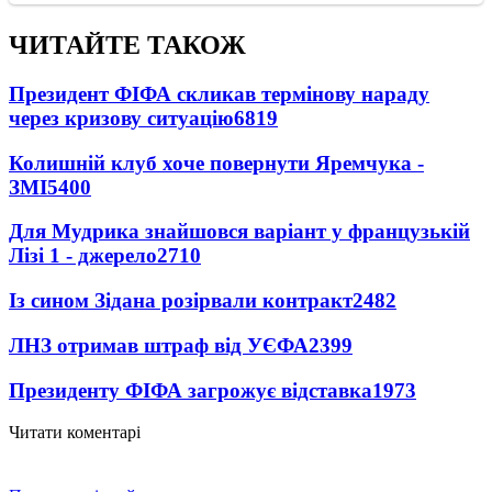
ЧИТАЙТЕ ТАКОЖ
Президент ФІФА скликав термінову нараду
через кризову ситуацію
6819
Колишній клуб хоче повернути Яремчука -
ЗМІ
5400
Для Мудрика знайшовся варіант у французькій
Лізі 1 - джерело
2710
Із сином Зідана розірвали контракт
2482
ЛНЗ отримав штраф від УЄФА
2399
Президенту ФІФА загрожує відставка
1973
Читати коментарі