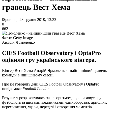
гравець Вест Хема
iSport.ua, 28 грудня 2019, 13:23
0
662
Фото: Getty Images
Андрій Ярмоленко
CIES Football Observatory і OptaPro
оцінили гру українського вінгера.
Вінгер Вест Хема Андрій Ярмоленко - найцінніший гравець
команди в нинішньому сезоні.
Про це говорять дані CIES Football Observatory і OptaPro,
повідомляє
Football London
.
Результат розраховувався за алгоритмом, що враховує гру
футболіста за шістьма показниками: єдиноборства, дриблінг,
перехоплення, удари, передачі і створення моментів.