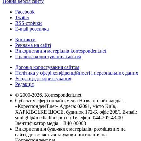
Повна версія сайту
Facebook
Twitter
RSS-стрічки
E-mail розсилка
Контакти
Реклама на сайті
Використання матеріалів korrespondent.net
Правила користування сайтом
Договір користування сайтом
Політика у сфері конфіденційності і персональних даних
Угода щодо користування
Редакція
© 2000-2026, Korrespondent.net
Суб'єкт у сфері онлайн-медіа Назва онлайн-медіа –
«КореспонденТ.net» Адреса: 02091, місто Київ,
ХАРКІВСЬКЕ ШОСЕ, будинок 172-Б, офіс 208/1 E-mail:
sunlight@mediadim.com.ua
Телефон: 044-205-43-00
Ідентифікатор медіа – R40-06068
Використання будь-яких матеріалів, розміщених на
сайті, дозволяється за умови посилання на
Корреспондент.net.