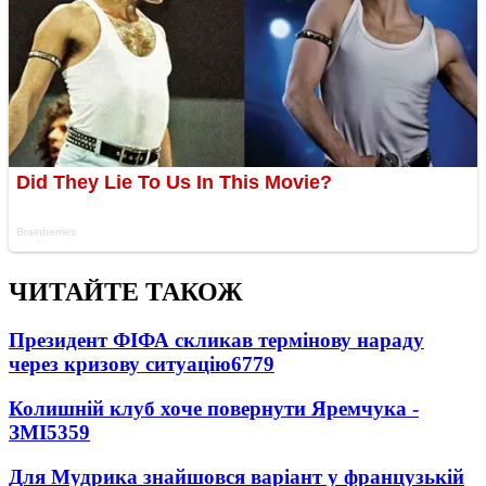
ЧИТАЙТЕ ТАКОЖ
Президент ФІФА скликав термінову нараду
через кризову ситуацію
6779
Колишній клуб хоче повернути Яремчука -
ЗМІ
5359
Для Мудрика знайшовся варіант у французькій