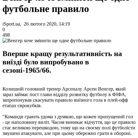
футбольне правило
iSport.ua, 26 лютого 2020, 14:19
0
498
Вперше кращу результативність на
виїзді було випробувано в
сезоні-1965/66.
Колишній головний тренер Арсеналу Арсен Венгер, який
зараз займає пост глави відділу розвитку футболу в ФІФА,
запропонував скасувати правило виїзного гола в плей-офф
етапах єврокубків.
"Команди грають удома з думкою, що кожен пропущений гол
- це наполовину виліт. Часом виникає відчуття, що це правило
стає великою перешкодою, тому що на своєму полі футболісти
змушені атакувати, але при цьому обережно грати в обороні.