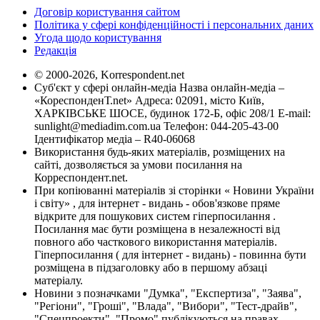
Договір користування сайтом
Політика у сфері конфіденційності і персональних даних
Угода щодо користування
Редакція
© 2000-2026, Korrespondent.net
Суб'єкт у сфері онлайн-медіа Назва онлайн-медіа –
«КореспонденТ.net» Адреса: 02091, місто Київ,
ХАРКІВСЬКЕ ШОСЕ, будинок 172-Б, офіс 208/1 E-mail:
sunlight@mediadim.com.ua
Телефон: 044-205-43-00
Ідентифікатор медіа – R40-06068
Використання будь-яких матеріалів, розміщених на
сайті, дозволяється за умови посилання на
Корреспондент.net.
При копіюванні матеріалів зі сторінки « Новини України
і світу» , для інтернет - видань - обов'язкове пряме
відкрите для пошукових систем гіперпосилання .
Посилання має бути розміщена в незалежності від
повного або часткового використання матеріалів.
Гіперпосилання ( для інтернет - видань) - повинна бути
розміщена в підзаголовку або в першому абзаці
матеріалу.
Новини з позначками "Думка", "Експертиза", "Заява",
"Регіони", "Гроші", "Влада", "Вибори", "Тест-драйв",
"Спецпроекти", "Промо" публікуються на правах