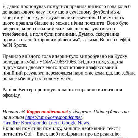
Я давно пропонував позбутися правила виїзного гола хоча б
до додаткового часу, тому що в сучасному футболі м'яч,
забитий у гостях, має дуже велике значення. Присутність
цього правила більше не можна нічим пояснити. Воно було
введено, коли гостьовий матч міг не показуватися на
телебаченні, а поля були поганими. Думаю, скасування
правила стало б хорошим рішенням", - сказав Венгер в ефірі
beIN Sports.
Правило виїзного гола вперше було випробувано на Кубку
володарів кубків УЄФА-1965/1966. Згідно з ним, якщо за
підсумками двоматчевого протистояння зафіксований
нічийний результат, переможцем пари стає команда, що забила
більше м'ячів у гостьовому матчі.
Раніше Венгер пропонував змінити правило визначення
офсайду.
Новини від
Корреспондент.net
у Telegram. Підписуйтесь на
наш канал
https://t.me/korrespondentnet
.
Читайте Korrespondent.net в Google News
Якщо ви помітили помилку, виділіть необхідний текст і
натисніть Ctrl + Enter, щоб повідомити про це редакцію.