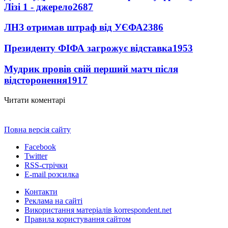
Лізі 1 - джерело
2687
ЛНЗ отримав штраф від УЄФА
2386
Президенту ФІФА загрожує відставка
1953
Мудрик провів свій перший матч після
відсторонення
1917
Читати коментарі
Повна версія сайту
Facebook
Twitter
RSS-стрічки
E-mail розсилка
Контакти
Реклама на сайті
Використання матеріалів korrespondent.net
Правила користування сайтом