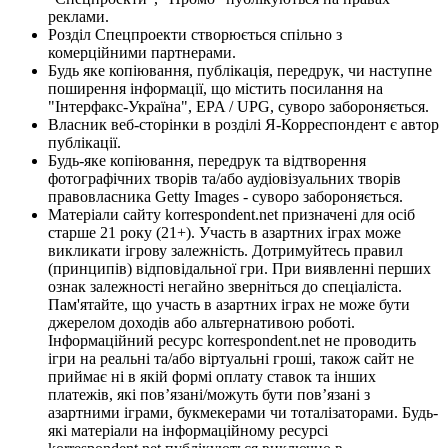
реклами.
Розділ Спецпроекти створюється спільно з
комерційними партнерами.
Будь яке копіювання, публікація, передрук, чи наступне
поширення інформації, що містить посилання на
"Інтерфакс-Україна", EPA / UPG, суворо забороняється.
Власник веб-сторінки в розділі Я-Корреспондент є автор
публікації.
Будь-яке копіювання, передрук та відтворення
фотографічних творів та/або аудіовізуальних творів
правовласника Getty Images - суворо забороняється.
Матеріали сайту korrespondent.net призначені для осіб
старше 21 року (21+). Участь в азартних іграх може
викликати ігрову залежність. Дотримуйтесь правил
(принципів) відповідальної гри. При виявленні перших
ознак залежності негайно зверніться до спеціаліста.
Пам'ятайте, що участь в азартних іграх не може бути
джерелом доходів або альтернативою роботі.
Інформаційний ресурс korrespondent.net не проводить
ігри на реальні та/або віртуальні гроші, також сайт не
приймає ні в якій формі оплату ставок та інших
платежів, які пов’язані/можуть бути пов’язані з
азартними іграми, букмекерами чи тоталізаторами. Будь-
які матеріали на інформаційному ресурсі