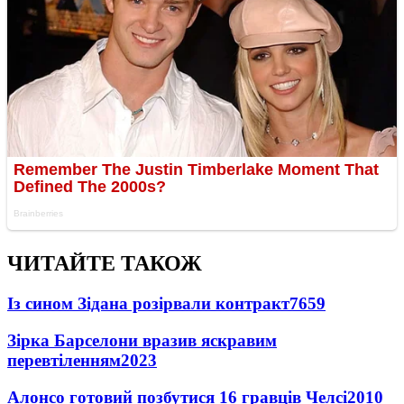
ЧИТАЙТЕ ТАКОЖ
Із сином Зідана розірвали контракт
7659
Зірка Барселони вразив яскравим
перевтіленням
2023
Алонсо готовий позбутися 16 гравців Челсі
2010