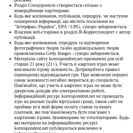
Розділ Спецпроекти створюється спільно з
комерційними партнерами.
Будь яке копіювання, публікація, передрук, чи наступне
поширення інформації, що містить посилання на
"Інтерфакс-Україна", EPA / UPG, суворо забороняється.
Власник веб-сторінки в розділі Я-Корреспондент є автор
публікації.
Будь-яке копіювання, передрук та відтворення
фотографічних творів та/або аудіовізуальних творів
правовласника Getty Images - суворо забороняється.
Матеріали сайту korrespondent.net призначені для осіб
старше 21 року (21+). Участь в азартних іграх може
викликати ігрову залежність. Дотримуйтесь правил
(принципів) відповідальної гри. При виявленні перших
ознак залежності негайно зверніться до спеціаліста.
Пам'ятайте, що участь в азартних іграх не може бути
джерелом доходів або альтернативою роботі.
Інформаційний ресурс korrespondent.net не проводить
ігри на реальні та/або віртуальні гроші, також сайт не
приймає ні в якій формі оплату ставок та інших
платежів, які пов’язані/можуть бути пов’язані з
азартними іграми, букмекерами чи тоталізаторами. Будь-
які матеріали на інформаційному ресурсі
korrespondent.net публікуються виключно в