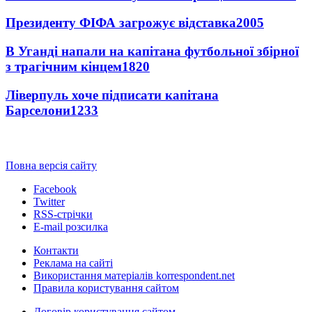
Президенту ФІФА загрожує відставка
2005
В Уганді напали на капітана футбольної збірної
з трагічним кінцем
1820
Ліверпуль хоче підписати капітана
Барселони
1233
Повна версія сайту
Facebook
Twitter
RSS-стрічки
E-mail розсилка
Контакти
Реклама на сайті
Використання матеріалів korrespondent.net
Правила користування сайтом
Договір користування сайтом