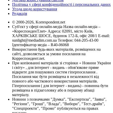
Політика у сфері конфіденційності і персональних даних
Угода щодо користування
Редакція
© 2000-2026, Korrespondent.net
Суб'єкт у сфері онлайн-медіа Назва онлайн-медіа –
«КореспонденТ.net» Адреса: 02091, місто Київ,
ХАРКІВСЬКЕ ШОСЕ, будинок 172-Б, офіс 208/1 E-mail:
sunlight@mediadim.com.ua
Телефон: 044-205-43-00
Ідентифікатор медіа – R40-06068
Використання будь-яких матеріалів, розміщених на
сайті, дозволяється за умови посилання на
Корреспондент.net.
При копіюванні матеріалів зі сторінки « Новини України
і світу» , для інтернет - видань - обов'язкове пряме
відкрите для пошукових систем гіперпосилання .
Посилання має бути розміщена в незалежності від
повного або часткового використання матеріалів.
Гіперпосилання ( для інтернет - видань) - повинна бути
розміщена в підзаголовку або в першому абзаці
матеріалу.
Новини з позначками "Думка", "Експертиза", "Заява",
"Регіони", "Гроші", "Влада", "Вибори", "Тест-драйв",
"Спецпроекти", "Промо" публікуються на правах
реклами.