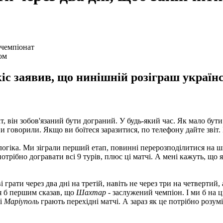
ом
іс заявив, що нинішній розіграш україн
, він зобов'язаний бути дограний. У будь-який час. Як мало бу
ви говорили. Якщо ви боїтеся заразитися, по телефону дайте звіт
огіка. Ми зіграли перший етап, повинні перерозподілитися на шіс
отрібно догравати всі 9 турів, плюс ці матчі. А мені кажуть, що 
 грати через два дні на третій, навіть не через три на четвертий, 
 я б першим сказав, що
Шахтар
- заслужений чемпіон. І ми б на 
і
Маріуполь
грають перехідні матчі. А зараз як це потрібно розу