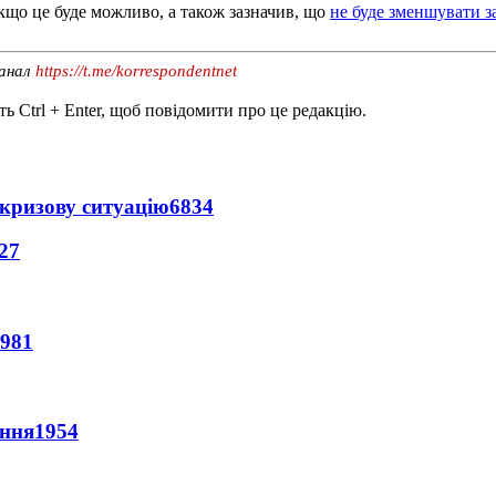
якщо це буде можливо, а також зазначив, що
не буде зменшувати з
канал
https://t.me/korrespondentnet
ь Ctrl + Enter, щоб повідомити про це редакцію.
кризову ситуацію
6834
27
981
ення
1954