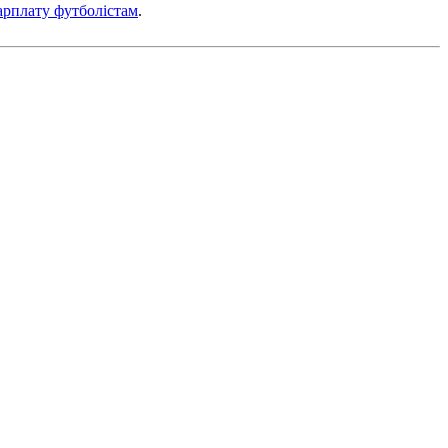
арплату футболістам
.