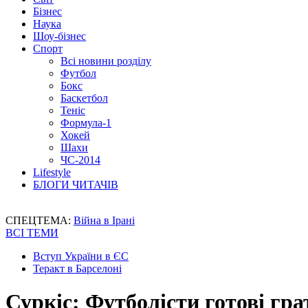
Бізнес
Наука
Шоу-бізнес
Спорт
Всі новини розділу
Футбол
Бокс
Баскетбол
Теніс
Формула-1
Хокей
Шахи
ЧС-2014
Lifestyle
БЛОГИ ЧИТАЧІВ
СПЕЦТЕМА:
Війна в Ірані
ВСІ ТЕМИ
Вступ України в ЄС
Теракт в Барселоні
Суркіс: Футболісти готові гра