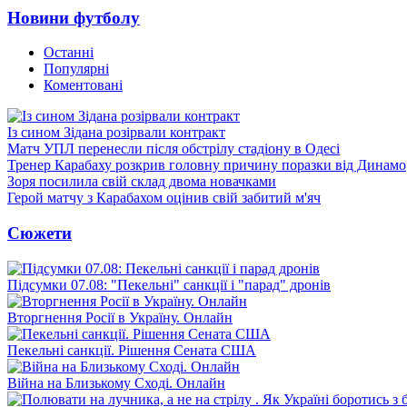
Новини футболу
Останні
Популярні
Коментовані
Із сином Зідана розірвали контракт
Матч УПЛ перенесли після обстрілу стадіону в Одесі
Тренер Карабаху розкрив головну причину поразки від Динамо
Зоря посилила свій склад двома новачками
Герой матчу з Карабахом оцінив свій забитий м'яч
Сюжети
Підсумки 07.08: "Пекельні" санкції і "парад" дронів
Вторгнення Росії в Україну. Онлайн
Пекельні санкції. Рішення Сената США
Війна на Близькому Сході. Онлайн