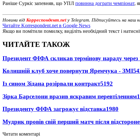
Раніше Суркіс запевняв, що УПЛ
повинна дограти чемпіонат
, 
Новини від
Корреспондент.net
у Telegram. Підписуйтесь на наш 
Читайте Korrespondent.net в Google News
Якщо ви помітили помилку, виділіть необхідний текст і натисніт
ЧИТАЙТЕ ТАКОЖ
Президент ФІФА скликав термінову нараду через 
Колишній клуб хоче повернути Яремчука - ЗМІ
54
Із сином Зідана розірвали контракт
5192
Зірка Барселони вразив яскравим перевтіленням
1
Президенту ФІФА загрожує відставка
1980
Мудрик провів свій перший матч після відсторон
Читати коментарі