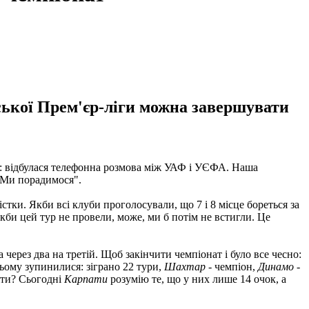
ської Прем'єр-ліги можна завершувати
ти: відбулася телефонна розмова між УАФ і УЄФА. Наша
. Ми порадимося".
тки. Якби всі клуби проголосували, що 7 і 8 місце бореться за
якби цей тур не провели, може, ми б потім не встигли. Це
а через два на третій. Щоб закінчити чемпіонат і було все чесно:
цьому зупинилися: зіграно 22 тури,
Шахтар
- чемпіон,
Динамо
-
міти? Сьогодні
Карпати
розумію те, що у них лише 14 очок, а