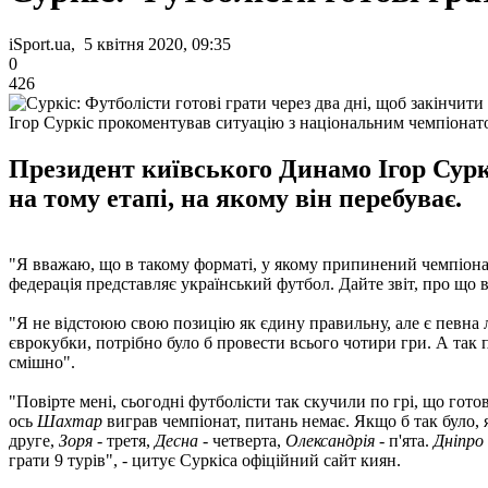
iSport.ua, 5 квітня 2020, 09:35
0
426
Ігор Суркіс прокоментував ситуацію з національним чемпіонат
Президент київського Динамо Ігор Сурк
на тому етапі, на якому він перебуває.
"Я вважаю, що в такому форматі, у якому припинений чемпіонат
федерація представляє український футбол. Дайте звіт, про що 
"Я не відстоюю свою позицію як єдину правильну, але є певна л
єврокубки, потрібно було б провести всього чотири гри. А так п
смішно".
"Повірте мені, сьогодні футболісти так скучили по грі, що готові
ось
Шахтар
виграв чемпіонат, питань немає. Якщо б так було,
друге,
Зоря
- третя,
Десна
- четверта,
Олександрія
- п'ята.
Дніпро
грати 9 турів", - цитує Суркіса офіційний сайт киян.