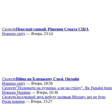
Сюжет
Пекельні санкції. Рішення Сената США
Новини світу
— Вчора, 23:14
Сюжет
Війна на Близькому Сході. Онлайн
Новини світу
— Вчора, 18:56
Сюжет
"Полювати на лучника, а не на стрілу". Як Україні бор
Новини України
— Вчора, 16:36
Сюжет
Загадковий звук вибуху налякав Москву: що це було
Росія новини
— Вчора, 15:27