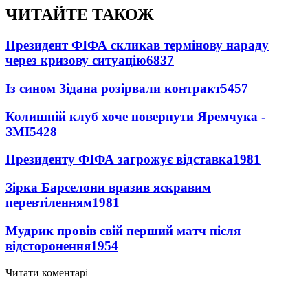
ЧИТАЙТЕ ТАКОЖ
Президент ФІФА скликав термінову нараду
через кризову ситуацію
6837
Із сином Зідана розірвали контракт
5457
Колишній клуб хоче повернути Яремчука -
ЗМІ
5428
Президенту ФІФА загрожує відставка
1981
Зірка Барселони вразив яскравим
перевтіленням
1981
Мудрик провів свій перший матч після
відсторонення
1954
Читати коментарі