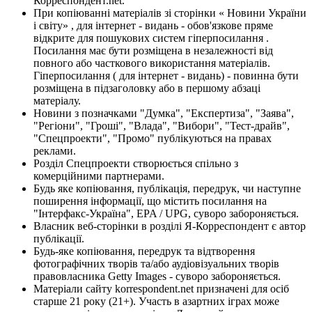
Корреспондент.net.
При копіюванні матеріалів зі сторінки « Новини України
і світу» , для інтернет - видань - обов'язкове пряме
відкрите для пошукових систем гіперпосилання .
Посилання має бути розміщена в незалежності від
повного або часткового використання матеріалів.
Гіперпосилання ( для інтернет - видань) - повинна бути
розміщена в підзаголовку або в першому абзаці
матеріалу.
Новини з позначками "Думка", "Експертиза", "Заява",
"Регіони", "Гроші", "Влада", "Вибори", "Тест-драйв",
"Спецпроекти", "Промо" публікуються на правах
реклами.
Розділ Спецпроекти створюється спільно з
комерційними партнерами.
Будь яке копіювання, публікація, передрук, чи наступне
поширення інформації, що містить посилання на
"Інтерфакс-Україна", EPA / UPG, суворо забороняється.
Власник веб-сторінки в розділі Я-Корреспондент є автор
публікації.
Будь-яке копіювання, передрук та відтворення
фотографічних творів та/або аудіовізуальних творів
правовласника Getty Images - суворо забороняється.
Матеріали сайту korrespondent.net призначені для осіб
старше 21 року (21+). Участь в азартних іграх може