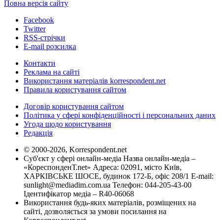
Повна версія сайту
Facebook
Twitter
RSS-стрічки
E-mail розсилка
Контакти
Реклама на сайті
Використання матеріалів korrespondent.net
Правила користування сайтом
Договір користування сайтом
Політика у сфері конфіденційності і персональних даних
Угода щодо користування
Редакція
© 2000-2026, Korrespondent.net
Суб'єкт у сфері онлайн-медіа Назва онлайн-медіа –
«КореспонденТ.net» Адреса: 02091, місто Київ,
ХАРКІВСЬКЕ ШОСЕ, будинок 172-Б, офіс 208/1 E-mail:
sunlight@mediadim.com.ua
Телефон: 044-205-43-00
Ідентифікатор медіа – R40-06068
Використання будь-яких матеріалів, розміщених на
сайті, дозволяється за умови посилання на