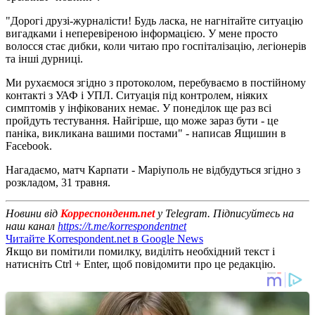
"Дорогі друзі-журналісти! Будь ласка, не нагнітайте ситуацію
вигадками і неперевіреною інформацією. У мене просто
волосся стає дибки, коли читаю про госпіталізацію, легіонерів
та інші дурниці.
Ми рухаємося згідно з протоколом, перебуваємо в постійному
контакті з УАФ і УПЛ. Ситуація під контролем, ніяких
симптомів у інфікованих немає. У понеділок ще раз всі
пройдуть тестування. Найгірше, що може зараз бути - це
паніка, викликана вашими постами" - написав Ящишин в
Facebook.
Нагадаємо, матч Карпати - Маріуполь не відбудуться згідно з
розкладом, 31 травня.
Новини від
Корреспондент.net
у Telegram. Підписуйтесь на
наш канал
https://t.me/korrespondentnet
Читайте Korrespondent.net в Google News
Якщо ви помітили помилку, виділіть необхідний текст і
натисніть Ctrl + Enter, щоб повідомити про це редакцію.