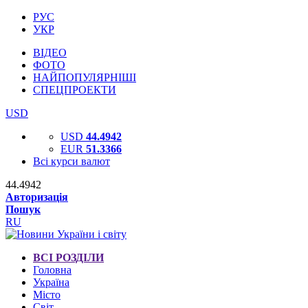
РУС
УКР
ВІДЕО
ФОТО
НАЙПОПУЛЯРНІШІ
СПЕЦПРОЕКТИ
USD
USD
44.4942
EUR
51.3366
Всі курси валют
44.4942
Авторизація
Пошук
RU
ВСІ РОЗДІЛИ
Головна
Україна
Місто
Світ