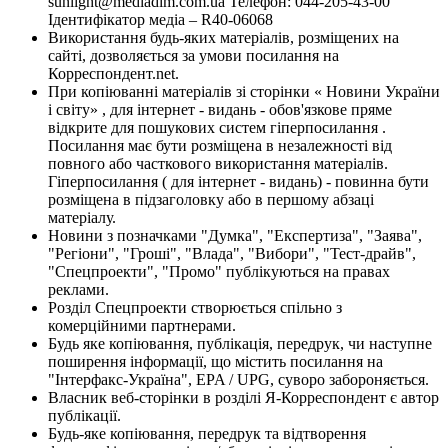
sunlight@mediadim.com.ua
Телефон: 044-205-43-00
Ідентифікатор медіа – R40-06068
Використання будь-яких матеріалів, розміщених на
сайті, дозволяється за умови посилання на
Корреспондент.net.
При копіюванні матеріалів зі сторінки « Новини України
і світу» , для інтернет - видань - обов'язкове пряме
відкрите для пошукових систем гіперпосилання .
Посилання має бути розміщена в незалежності від
повного або часткового використання матеріалів.
Гіперпосилання ( для інтернет - видань) - повинна бути
розміщена в підзаголовку або в першому абзаці
матеріалу.
Новини з позначками "Думка", "Експертиза", "Заява",
"Регіони", "Гроші", "Влада", "Вибори", "Тест-драйв",
"Спецпроекти", "Промо" публікуються на правах
реклами.
Розділ Спецпроекти створюється спільно з
комерційними партнерами.
Будь яке копіювання, публікація, передрук, чи наступне
поширення інформації, що містить посилання на
"Інтерфакс-Україна", EPA / UPG, суворо забороняється.
Власник веб-сторінки в розділі Я-Корреспондент є автор
публікації.
Будь-яке копіювання, передрук та відтворення