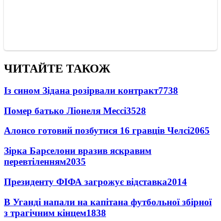
ЧИТАЙТЕ ТАКОЖ
Із сином Зідана розірвали контракт
7738
Помер батько Ліонеля Мессі
3528
Алонсо готовий позбутися 16 гравців Челсі
2065
Зірка Барселони вразив яскравим
перевтіленням
2035
Президенту ФІФА загрожує відставка
2014
В Уганді напали на капітана футбольної збірної
з трагічним кінцем
1838