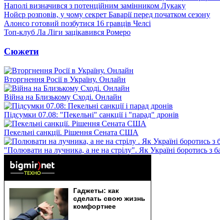
Наполі визначився з потенційним замінником Лукаку
Нойєр розповів, у чому секрет Баварії перед початком сезону
Алонсо готовий позбутися 16 гравців Челсі
Топ-клуб Ла Ліги зацікавився Ромеро
Сюжети
Вторгнення Росії в Україну. Онлайн
Війна на Близькому Сході. Онлайн
Підсумки 07.08: "Пекельні" санкції і "парад" дронів
Пекельні санкції. Рішення Сената США
"Полювати на лучника, а не на стрілу". Як Україні боротись з 