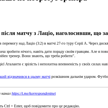
після матчу з Лаціо, наголосивши, що з
еремогу над Лаціо (3:2) в матчі 27-го туру Серії А. Через дискв
еш зробити нічого, навіть дати пораду своїм гравцям. Але я пов
рібен тренер. Вони знають, що треба робити".
ієї Аталанти є зрілість і непохитна впевненість у своїх силах нав
ий відзначився в цьому матчі
розкішним дальнім ударом. Футбол
ш канал
https://t.me/korrespondentnet
ь Ctrl + Enter, щоб повідомити про це редакцію.