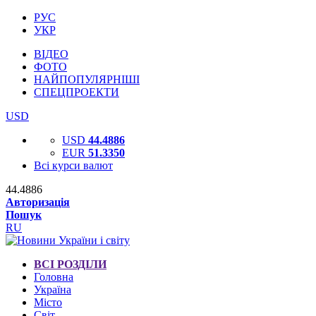
РУС
УКР
ВІДЕО
ФОТО
НАЙПОПУЛЯРНІШІ
СПЕЦПРОЕКТИ
USD
USD
44.4886
EUR
51.3350
Всі курси валют
44.4886
Авторизація
Пошук
RU
ВСІ РОЗДІЛИ
Головна
Україна
Місто
Світ