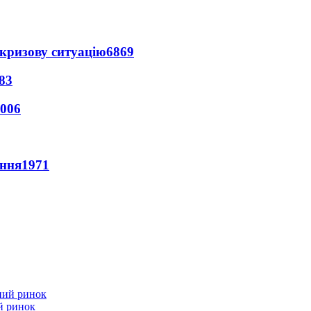
кризову ситуацію
6869
83
006
ення
1971
й ринок