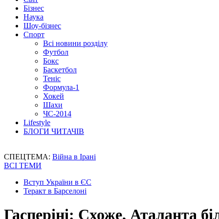
Бізнес
Наука
Шоу-бізнес
Спорт
Всі новини розділу
Футбол
Бокс
Баскетбол
Теніс
Формула-1
Хокей
Шахи
ЧС-2014
Lifestyle
БЛОГИ ЧИТАЧІВ
СПЕЦТЕМА:
Війна в Ірані
ВСІ ТЕМИ
Вступ України в ЄС
Теракт в Барселоні
Гасперіні: Схоже, Аталанта бі