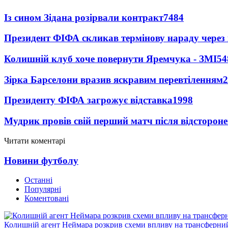
Із сином Зідана розірвали контракт
7484
Президент ФІФА скликав термінову нараду через 
Колишній клуб хоче повернути Яремчука - ЗМІ
54
Зірка Барселони вразив яскравим перевтіленням
2
Президенту ФІФА загрожує відставка
1998
Мудрик провів свій перший матч після відсторон
Читати коментарі
Новини футболу
Останні
Популярні
Коментовані
Колишній агент Неймара розкрив схеми впливу на трансферни