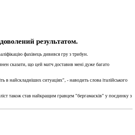
адоволений результатом.
аліфікацію фахівець дивився гру з трибун.
инен сказати, що цей матч доставив мені дуже багато
іть в найскладніших ситуаціях", - наводить слова італійського
іст також став найкращим гравцем "бергамасків" у поєдинку з