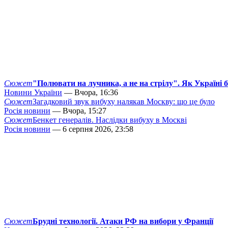
Сюжет
"Полювати на лучника, а не на стрілу". Як Україні 
Новини України
— Вчора, 16:36
Сюжет
Загадковий звук вибуху налякав Москву: що це було
Росія новини
— Вчора, 15:27
Сюжет
Бенкет генералів. Наслідки вибуху в Москві
Росія новини
— 6 серпня 2026, 23:58
Сюжет
Брудні технології. Атаки РФ на вибори у Франції