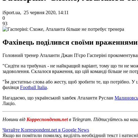
iSport.ua, 25 червня 2020, 14:11
0
93
Фахівець поділився своїми враженнями 
Головний тренер Аталанти Джан П'єро Гасперіні прокоментував п
"Сидіти на трибунах - не найкращий варіант, тому що ти не мож
задоволення. Склалося враження, що цій команді більше не пот
"Їм достатньо слова або жесту, щоб зробити те, що потрібно. У ц
фахівця
Football Italia
.
Нагадаємо, що український хавбек Аталанти Руслан
Малиновськ
Лаціо.
Новини від
Корреспондент.net
в Telegram. Підписуйтесь на на
Читайте Korrespondent.net в Google News
Якщо ви помітили помилку, виділіть необхідний текст і натисніт