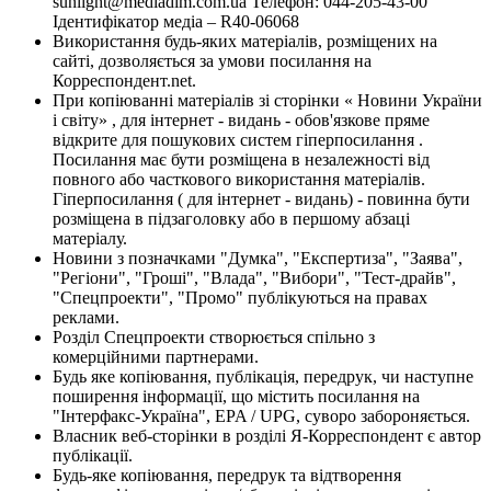
sunlight@mediadim.com.ua
Телефон: 044-205-43-00
Ідентифікатор медіа – R40-06068
Використання будь-яких матеріалів, розміщених на
сайті, дозволяється за умови посилання на
Корреспондент.net.
При копіюванні матеріалів зі сторінки « Новини України
і світу» , для інтернет - видань - обов'язкове пряме
відкрите для пошукових систем гіперпосилання .
Посилання має бути розміщена в незалежності від
повного або часткового використання матеріалів.
Гіперпосилання ( для інтернет - видань) - повинна бути
розміщена в підзаголовку або в першому абзаці
матеріалу.
Новини з позначками "Думка", "Експертиза", "Заява",
"Регіони", "Гроші", "Влада", "Вибори", "Тест-драйв",
"Спецпроекти", "Промо" публікуються на правах
реклами.
Розділ Спецпроекти створюється спільно з
комерційними партнерами.
Будь яке копіювання, публікація, передрук, чи наступне
поширення інформації, що містить посилання на
"Інтерфакс-Україна", EPA / UPG, суворо забороняється.
Власник веб-сторінки в розділі Я-Корреспондент є автор
публікації.
Будь-яке копіювання, передрук та відтворення