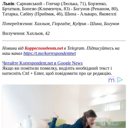
Львів
: Сарнавський - Гончар (Люлька, 71), Борзенко,
Бртатков, Бопезю (Клименчук, 83) - Богунов (Ренаном, 80),
Татарка, Сабіну (Приймак, 46), Шина - Альваро, Яковеллі
Попередження: Хахльов, Гіоргадзе, Кудрик - Шина, Богунов
Вилучення: Хахльов, 42
Новини від
Корреспондент.net
в Telegram. Підписуйтесь на
наш канал
https://t.me/korrespondentnet
Читайте Korrespondent.net в Google News
Якщо ви помітили помилку, виділіть необхідний текст і
натисніть Ctrl + Enter, щоб повідомити про це редакцію.