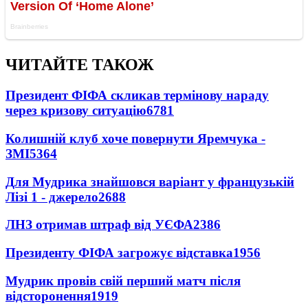
ЧИТАЙТЕ ТАКОЖ
Президент ФІФА скликав термінову нараду
через кризову ситуацію
6781
Колишній клуб хоче повернути Яремчука -
ЗМІ
5364
Для Мудрика знайшовся варіант у французькій
Лізі 1 - джерело
2688
ЛНЗ отримав штраф від УЄФА
2386
Президенту ФІФА загрожує відставка
1956
Мудрик провів свій перший матч після
відсторонення
1919