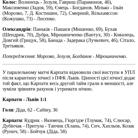
Колос
: Волинець - Зозуля, Гавриш (Парамонов, 46),
Максименко (Задоя, 59), Ємець - Богданов, Мілько - Ільїн
(Морозко, 7, Д. Костишин, 72), Смирний, Вільхамссон
(Кожушко, 73) - Лисенко.
Олександрія
: Паньків - Пашаєв (Мишенко, 69), Бухав
(Шендрик, 70), Дубра, Мірошниченко (Вантух, 30) - Ковалець,
Довгий (Грицук, 58), Банада - Задерака (Лучкевич, 46), Сітало,
Третьяков.
Попередження
:
Морозко, Зозуля, Богданов - Мірошниченко.
У паралельному матчі Карпати відновили свої виступи в УПЛ
після карантину нічиєї з ПФК Львів. Цінності цієї нічиєї додає
той факт, що Карпати весь другий тайм грали в меншості, але
зуміли зрівняти рахунок і утримати нічию.
Карпати - Львів 1:1
Голи
: Діда, 62 - Сабіну, 36
Карпати
: Кудрик - Якимець, Гіоргідзе (Тлумак, 74), Слюсар,
Дубінчак - Притула - Танчик (Хлань, 74), Сич, Хахльов, Козак
(Рунич, 58) - Бойчук (Діда, 58)