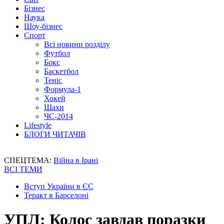
Бізнес
Наука
Шоу-бізнес
Спорт
Всі новини розділу
Футбол
Бокс
Баскетбол
Теніс
Формула-1
Хокей
Шахи
ЧС-2014
Lifestyle
БЛОГИ ЧИТАЧІВ
СПЕЦТЕМА:
Війна в Ірані
ВСІ ТЕМИ
Вступ України в ЄС
Теракт в Барселоні
УПЛ: Колос завдав поразки