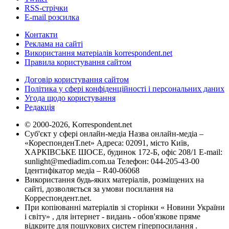
RSS-стрічки
E-mail розсилка
Контакти
Реклама на сайті
Використання матеріалів korrespondent.net
Правила користування сайтом
Договір користування сайтом
Політика у сфері конфіденційності і персональних даних
Угода щодо користування
Редакція
© 2000-2026, Korrespondent.net
Суб'єкт у сфері онлайн-медіа Назва онлайн-медіа –
«КореспонденТ.net» Адреса: 02091, місто Київ,
ХАРКІВСЬКЕ ШОСЕ, будинок 172-Б, офіс 208/1 E-mail:
sunlight@mediadim.com.ua
Телефон: 044-205-43-00
Ідентифікатор медіа – R40-06068
Використання будь-яких матеріалів, розміщених на
сайті, дозволяється за умови посилання на
Корреспондент.net.
При копіюванні матеріалів зі сторінки « Новини України
і світу» , для інтернет - видань - обов'язкове пряме
відкрите для пошукових систем гіперпосилання .