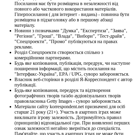
Посилання має бути розміщена в незалежності від
повного або часткового використання матеріалів.
Гіперпосилання ( для інтернет - видань) - повинна бути
розміщена в підзаголовку або в першому абзаці
матеріалу.
Новини з позначками "Думка", "Експертиза", "Заява",
"Регіони", "Гроші", "Влада", "Вибори", "Тест-драйв",
"Спецпроекти", "Промо" публікуються на правах
реклами.
Розділ Спецпроекти створюється спільно з
комерційними партнерами.
Будь яке копіювання, публікація, передрук, чи наступне
поширення інформації, що містить посилання на
"Інтерфакс-Україна", EPA / UPG, суворо забороняється.
Власник веб-сторінки в розділі Я-Корреспондент є автор
публікації.
Будь-яке копіювання, передрук та відтворення
фотографічних творів та/або аудіовізуальних творів
правовласника Getty Images - суворо забороняється.
Матеріали сайту korrespondent.net призначені для осіб
старше 21 року (21+). Участь в азартних іграх може
викликати ігрову залежність. Дотримуйтесь правил
(принципів) відповідальної гри. При виявленні перших
ознак залежності негайно зверніться до спеціаліста.
Пам'ятайте, що участь в азартних іграх не може бути