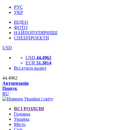
РУС
УКР
ВІДЕО
ФОТО
НАЙПОПУЛЯРНІШІ
СПЕЦПРОЕКТИ
USD
USD
44.4962
EUR
51.3814
Всі курси валют
44.4962
Авторизація
Пошук
RU
ВСІ РОЗДІЛИ
Головна
Україна
Місто
Світ