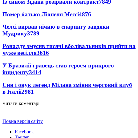
Із сином Зідана розірвали контракт
7849
Помер батько Ліонеля Мессі
4876
Челсі вирвав нічию в спарингу завдяки
Мудрику
3789
Роналду змусив тисячі вболівальників прийти на
чуже весілля
3616
У Бразилії гравець став героєм прикрого
інциденту
3414
Син і онук легенд Мілана змінив черговий клуб
в Італії
2981
Читати коментарі
Повна версія сайту
Facebook
Twitter