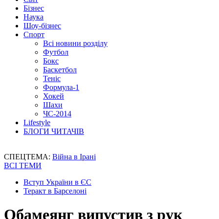
Бізнес
Наука
Шоу-бізнес
Спорт
Всі новини розділу
Футбол
Бокс
Баскетбол
Теніс
Формула-1
Хокей
Шахи
ЧС-2014
Lifestyle
БЛОГИ ЧИТАЧІВ
СПЕЦТЕМА:
Війна в Ірані
ВСІ ТЕМИ
Вступ України в ЄС
Теракт в Барселоні
Обамеянг випустив з рук