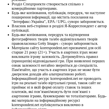
Розділ Спецпроекти створюється спільно з
комерційними партнерами.
Будь яке копіювання, публікація, передрук, чи наступне
поширення інформації, що містить посилання на
"Інтерфакс-Україна", EPA / UPG, суворо забороняється.
Власник веб-сторінки в розділі Я-Корреспондент є автор
публікації.
Будь-яке копіювання, передрук та відтворення
фотографічних творів та/або аудіовізуальних творів
правовласника Getty Images - суворо забороняється.
Матеріали сайту korrespondent.net призначені для осіб
старше 21 року (21+). Участь в азартних іграх може
викликати ігрову залежність. Дотримуйтесь правил
(принципів) відповідальної гри. При виявленні перших
ознак залежності негайно зверніться до спеціаліста.
Пам'ятайте, що участь в азартних іграх не може бути
джерелом доходів або альтернативою роботі.
Інформаційний ресурс korrespondent.net не проводить
ігри на реальні та/або віртуальні гроші, також сайт не
приймає ні в якій формі оплату ставок та інших
платежів, які пов’язані/можуть бути пов’язані з
азартними іграми, букмекерами чи тоталізаторами. Будь-
які матеріали на інформаційному ресурсі
korrespondent.net публікуються виключно в