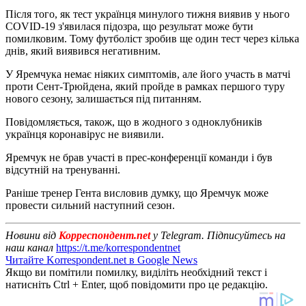
Після того, як тест українця минулого тижня виявив у нього
COVID-19 з'явилася підозра, що результат може бути
помилковим. Тому футболіст зробив ще один тест через кілька
днів, який виявився негативним.
У Яремчука немає ніяких симптомів, але його участь в матчі
проти Сент-Трюйдена, який пройде в рамках першого туру
нового сезону, залишається під питанням.
Повідомляється, також, що в жодного з одноклубників
українця коронавірус не виявили.
Яремчук не брав участі в прес-конференції команди і був
відсутній на тренуванні.
Раніше тренер Гента висловив думку, що Яремчук може
провести сильний наступний сезон.
Новини від
Корреспондент.net
у Telegram. Підписуйтесь на
наш канал
https://t.me/korrespondentnet
Читайте Korrespondent.net в Google News
Якщо ви помітили помилку, виділіть необхідний текст і
натисніть Ctrl + Enter, щоб повідомити про це редакцію.