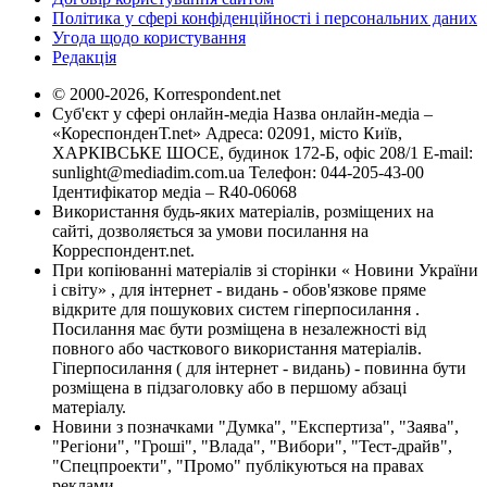
Політика у сфері конфіденційності і персональних даних
Угода щодо користування
Редакція
© 2000-2026, Korrespondent.net
Суб'єкт у сфері онлайн-медіа Назва онлайн-медіа –
«КореспонденТ.net» Адреса: 02091, місто Київ,
ХАРКІВСЬКЕ ШОСЕ, будинок 172-Б, офіс 208/1 E-mail:
sunlight@mediadim.com.ua
Телефон: 044-205-43-00
Ідентифікатор медіа – R40-06068
Використання будь-яких матеріалів, розміщених на
сайті, дозволяється за умови посилання на
Корреспондент.net.
При копіюванні матеріалів зі сторінки « Новини України
і світу» , для інтернет - видань - обов'язкове пряме
відкрите для пошукових систем гіперпосилання .
Посилання має бути розміщена в незалежності від
повного або часткового використання матеріалів.
Гіперпосилання ( для інтернет - видань) - повинна бути
розміщена в підзаголовку або в першому абзаці
матеріалу.
Новини з позначками "Думка", "Експертиза", "Заява",
"Регіони", "Гроші", "Влада", "Вибори", "Тест-драйв",
"Спецпроекти", "Промо" публікуються на правах
реклами.