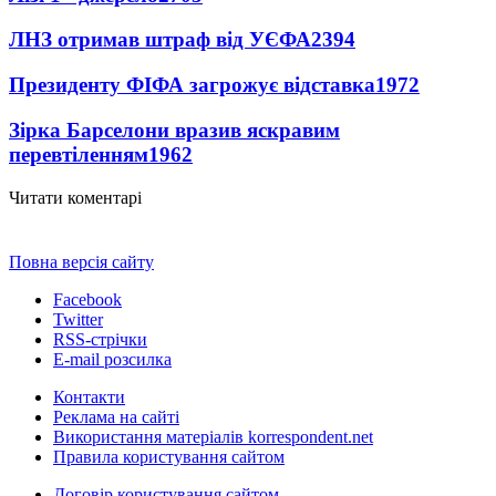
ЛНЗ отримав штраф від УЄФА
2394
Президенту ФІФА загрожує відставка
1972
Зірка Барселони вразив яскравим
перевтіленням
1962
Читати коментарі
Повна версія сайту
Facebook
Twitter
RSS-стрічки
E-mail розсилка
Контакти
Реклама на сайті
Використання матеріалів korrespondent.net
Правила користування сайтом
Договір користування сайтом