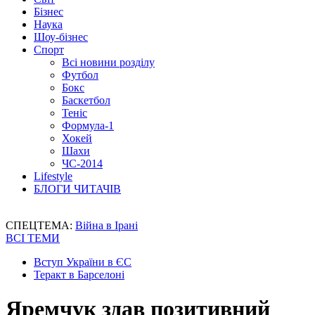
Бізнес
Наука
Шоу-бізнес
Спорт
Всі новини розділу
Футбол
Бокс
Баскетбол
Теніс
Формула-1
Хокей
Шахи
ЧС-2014
Lifestyle
БЛОГИ ЧИТАЧІВ
СПЕЦТЕМА:
Війна в Ірані
ВСІ ТЕМИ
Вступ України в ЄС
Теракт в Барселоні
Яремчук здав позитивний