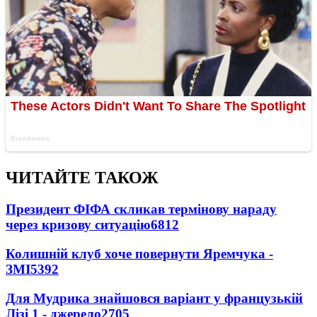
ЧИТАЙТЕ ТАКОЖ
Президент ФІФА скликав термінову нараду
через кризову ситуацію
6812
Колишній клуб хоче повернути Яремчука -
ЗМІ
5392
Для Мудрика знайшовся варіант у французькій
Лізі 1 - джерело
2705