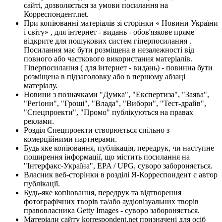
сайті, дозволяється за умови посилання на
Корреспондент.net.
При копіюванні матеріалів зі сторінки « Новини України
і світу» , для інтернет - видань - обов'язкове пряме
відкрите для пошукових систем гіперпосилання .
Посилання має бути розміщена в незалежності від
повного або часткового використання матеріалів.
Гіперпосилання ( для інтернет - видань) - повинна бути
розміщена в підзаголовку або в першому абзаці
матеріалу.
Новини з позначками "Думка", "Експертиза", "Заява",
"Регіони", "Гроші", "Влада", "Вибори", "Тест-драйв",
"Спецпроекти", "Промо" публікуються на правах
реклами.
Розділ Спецпроекти створюється спільно з
комерційними партнерами.
Будь яке копіювання, публікація, передрук, чи наступне
поширення інформації, що містить посилання на
"Інтерфакс-Україна", EPA / UPG, суворо забороняється.
Власник веб-сторінки в розділі Я-Корреспондент є автор
публікації.
Будь-яке копіювання, передрук та відтворення
фотографічних творів та/або аудіовізуальних творів
правовласника Getty Images - суворо забороняється.
Матеріали сайту korrespondent.net призначені для осіб