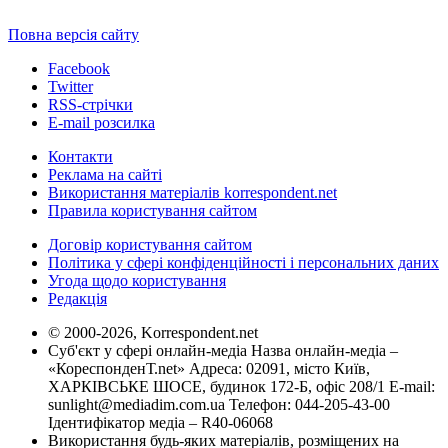
Повна версія сайту
Facebook
Twitter
RSS-стрічки
E-mail розсилка
Контакти
Реклама на сайті
Використання матеріалів korrespondent.net
Правила користування сайтом
Договір користування сайтом
Політика у сфері конфіденційності і персональних даних
Угода щодо користування
Редакція
© 2000-2026, Korrespondent.net
Суб'єкт у сфері онлайн-медіа Назва онлайн-медіа –
«КореспонденТ.net» Адреса: 02091, місто Київ,
ХАРКІВСЬКЕ ШОСЕ, будинок 172-Б, офіс 208/1 E-mail:
sunlight@mediadim.com.ua
Телефон: 044-205-43-00
Ідентифікатор медіа – R40-06068
Використання будь-яких матеріалів, розміщених на