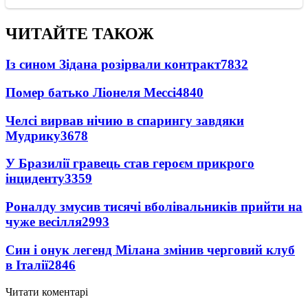
ЧИТАЙТЕ ТАКОЖ
Із сином Зідана розірвали контракт
7832
Помер батько Ліонеля Мессі
4840
Челсі вирвав нічию в спарингу завдяки
Мудрику
3678
У Бразилії гравець став героєм прикрого
інциденту
3359
Роналду змусив тисячі вболівальників прийти на
чуже весілля
2993
Син і онук легенд Мілана змінив черговий клуб
в Італії
2846
Читати коментарі