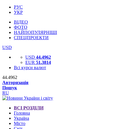
РУС
УКР
ВІДЕО
ФОТО
НАЙПОПУЛЯРНІШІ
СПЕЦПРОЕКТИ
USD
USD
44.4962
EUR
51.3814
Всі курси валют
44.4962
Авторизація
Пошук
RU
ВСІ РОЗДІЛИ
Головна
Україна
Місто
Світ