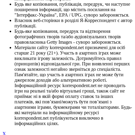
Будь яке копіювання, публікація, передрук, чи наступне
поширення інформації, що містить посилання на
"Інтерфакс-Україна", EPA / UPG, суворо забороняється.
Власник веб-сторінки в розділі Я-Корреспондент є автор
публікації.
Будь-яке копіювання, передрук та відтворення
фотографічних творів та/або аудіовізуальних творів
правовласника Getty Images - суворо забороняється.
Матеріали сайту korrespondent.net призначені для осіб
старше 21 року (21+). Участь в азартних іграх може
викликати ігрову залежність. Дотримуйтесь правил
(принципів) відповідальної гри. При виявленні перших
ознак залежності негайно зверніться до спеціаліста.
Пам'ятайте, що участь в азартних іграх не може бути
джерелом доходів або альтернативою роботі.
Інформаційний ресурс korrespondent.net не проводить
ігри на реальні та/або віртуальні гроші, також сайт не
приймає ні в якій формі оплату ставок та інших
платежів, які пов’язані/можуть бути пов’язані з
азартними іграми, букмекерами чи тоталізаторами. Будь-
які матеріали на інформаційному ресурсі
korrespondent.net публікуються виключно в
інформаційних цілях.
X