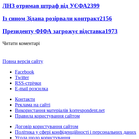
ЛНЗ отримав штраф від УЄФА
2399
Із сином Зідана розірвали контракт
2156
Президенту ФІФА загрожує відставка
1973
Читати коментарі
Повна версія сайту
Facebook
Twitter
RSS-стрічки
E-mail розсилка
Контакти
Реклама на сайті
Використання матеріалів korrespondent.net
Правила користування сайтом
Договір користування сайтом
Політика у сфері конфіденційності і персональних даних
Угода щодо користування