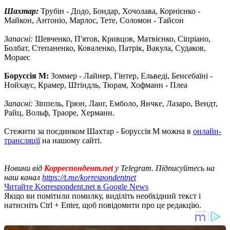
Шахтар:
Трубін - Додо, Бондар, Хочолава, Корнієнко -
Майкон, Антоніо, Марлос, Тете, Соломон - Тайсон
Запасні:
Шевченко, П'ятов, Кривцов, Матвієнко, Сіпріано,
Болбат, Степаненко, Коваленко, Патрік, Вакула, Судаков,
Мораес
Боруссія М:
Зоммер - Лайнер, Гінтер, Ельведі, Бенсебаїні -
Нойхаус, Крамер, Штіндль, Тюрам, Хофманн - Плеа
Запасні:
Зіппель, Грюн, Ланг, Емболо, Янчке, Лазаро, Вендт,
Райц, Вольф, Траоре, Херманн.
Стежити за поєдинком Шахтар - Боруссія М можна в
онлайн-
трансляції
на нашому сайті.
Новини від
Корреспондент.net
у Telegram. Підписуйтесь на
наш канал
https://t.me/korrespondentnet
Читайте Korrespondent.net в Google News
Якщо ви помітили помилку, виділіть необхідний текст і
натисніть Ctrl + Enter, щоб повідомити про це редакцію.