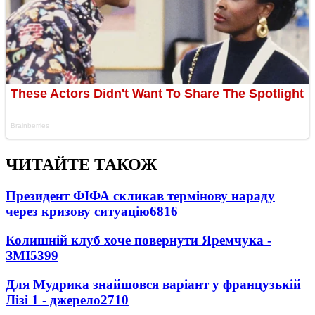
ЧИТАЙТЕ ТАКОЖ
Президент ФІФА скликав термінову нараду
через кризову ситуацію
6816
Колишній клуб хоче повернути Яремчука -
ЗМІ
5399
Для Мудрика знайшовся варіант у французькій
Лізі 1 - джерело
2710