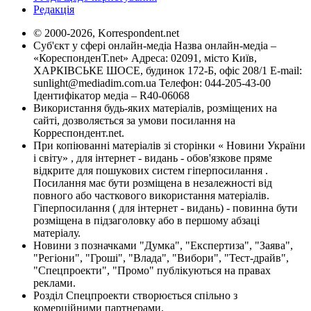
Редакція
© 2000-2026, Korrespondent.net
Суб'єкт у сфері онлайн-медіа Назва онлайн-медіа –
«КореспонденТ.net» Адреса: 02091, місто Київ,
ХАРКІВСЬКЕ ШОСЕ, будинок 172-Б, офіс 208/1 E-mail:
sunlight@mediadim.com.ua
Телефон: 044-205-43-00
Ідентифікатор медіа – R40-06068
Використання будь-яких матеріалів, розміщених на
сайті, дозволяється за умови посилання на
Корреспондент.net.
При копіюванні матеріалів зі сторінки « Новини України
і світу» , для інтернет - видань - обов'язкове пряме
відкрите для пошукових систем гіперпосилання .
Посилання має бути розміщена в незалежності від
повного або часткового використання матеріалів.
Гіперпосилання ( для інтернет - видань) - повинна бути
розміщена в підзаголовку або в першому абзаці
матеріалу.
Новини з позначками "Думка", "Експертиза", "Заява",
"Регіони", "Гроші", "Влада", "Вибори", "Тест-драйв",
"Спецпроекти", "Промо" публікуються на правах
реклами.
Розділ Спецпроекти створюється спільно з
комерційними партнерами.