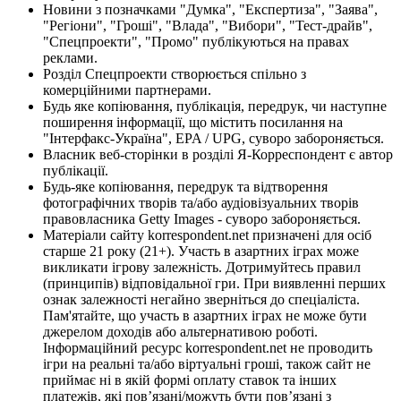
Новини з позначками "Думка", "Експертиза", "Заява",
"Регіони", "Гроші", "Влада", "Вибори", "Тест-драйв",
"Спецпроекти", "Промо" публікуються на правах
реклами.
Розділ Спецпроекти створюється спільно з
комерційними партнерами.
Будь яке копіювання, публікація, передрук, чи наступне
поширення інформації, що містить посилання на
"Інтерфакс-Україна", EPA / UPG, суворо забороняється.
Власник веб-сторінки в розділі Я-Корреспондент є автор
публікації.
Будь-яке копіювання, передрук та відтворення
фотографічних творів та/або аудіовізуальних творів
правовласника Getty Images - суворо забороняється.
Матеріали сайту korrespondent.net призначені для осіб
старше 21 року (21+). Участь в азартних іграх може
викликати ігрову залежність. Дотримуйтесь правил
(принципів) відповідальної гри. При виявленні перших
ознак залежності негайно зверніться до спеціаліста.
Пам'ятайте, що участь в азартних іграх не може бути
джерелом доходів або альтернативою роботі.
Інформаційний ресурс korrespondent.net не проводить
ігри на реальні та/або віртуальні гроші, також сайт не
приймає ні в якій формі оплату ставок та інших
платежів, які пов’язані/можуть бути пов’язані з