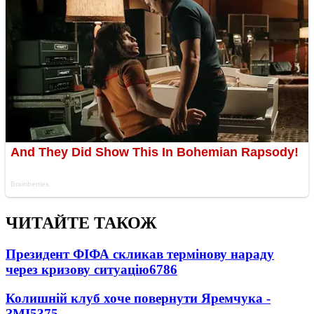
ЧИТАЙТЕ ТАКОЖ
Президент ФІФА скликав термінову нараду
через кризову ситуацію
6786
Колишній клуб хоче повернути Яремчука -
ЗМІ
5375