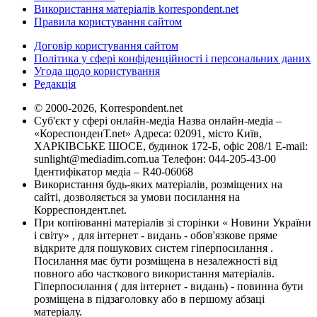
Використання матеріалів korrespondent.net
Правила користування сайтом
Договір користування сайтом
Політика у сфері конфіденційності і персональних даних
Угода щодо користування
Редакція
© 2000-2026, Korrespondent.net
Суб'єкт у сфері онлайн-медіа Назва онлайн-медіа –
«КореспонденТ.net» Адреса: 02091, місто Київ,
ХАРКІВСЬКЕ ШОСЕ, будинок 172-Б, офіс 208/1 E-mail:
sunlight@mediadim.com.ua
Телефон: 044-205-43-00
Ідентифікатор медіа – R40-06068
Використання будь-яких матеріалів, розміщених на
сайті, дозволяється за умови посилання на
Корреспондент.net.
При копіюванні матеріалів зі сторінки « Новини України
і світу» , для інтернет - видань - обов'язкове пряме
відкрите для пошукових систем гіперпосилання .
Посилання має бути розміщена в незалежності від
повного або часткового використання матеріалів.
Гіперпосилання ( для інтернет - видань) - повинна бути
розміщена в підзаголовку або в першому абзаці
матеріалу.