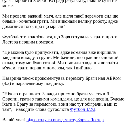
була - заробити 3 очки. Всі раді результату, інакше бути не
може.
Ми провели важкий матч, але після такої перемоги сил ще
більше - хочеться грати. Ми виконали велику роботу, адже
домоглися того, про що мріяли".
Футболіст також зізнався, що Зоря готувалася грати проти
Лестера першим номером.
"Це можна було припускати, адже команда вже вирішила
завдання виходу з групи. Ми бачили, що грав не основний
склад, тому ми були готові. Ми ставили завдання володіти
м'ячем, грати першим номером, так і вийшло".
Назарина також прокоментував перемогу Браги над АЕКом
(4:2) в паралельному поєдинку.
"Нічого страшного. Завжди приємно брати участь в Лізі
Європи, грати з такими командами, це для нас досвід. Будемо
їхати в Брагу за перемогою, вони нас тут обіграли, а ми їх
там", - наводить слова футболіста
Футбол 1/2/3
.
Вашій увазі
відео голу та огляд матчу Зоря - Лестер
.