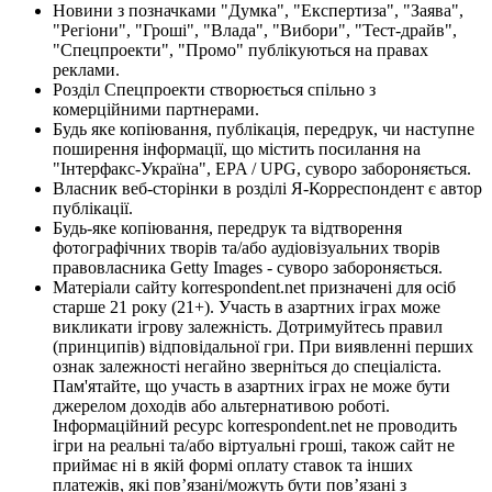
Новини з позначками "Думка", "Експертиза", "Заява",
"Регіони", "Гроші", "Влада", "Вибори", "Тест-драйв",
"Спецпроекти", "Промо" публікуються на правах
реклами.
Розділ Спецпроекти створюється спільно з
комерційними партнерами.
Будь яке копіювання, публікація, передрук, чи наступне
поширення інформації, що містить посилання на
"Інтерфакс-Україна", EPA / UPG, суворо забороняється.
Власник веб-сторінки в розділі Я-Корреспондент є автор
публікації.
Будь-яке копіювання, передрук та відтворення
фотографічних творів та/або аудіовізуальних творів
правовласника Getty Images - суворо забороняється.
Матеріали сайту korrespondent.net призначені для осіб
старше 21 року (21+). Участь в азартних іграх може
викликати ігрову залежність. Дотримуйтесь правил
(принципів) відповідальної гри. При виявленні перших
ознак залежності негайно зверніться до спеціаліста.
Пам'ятайте, що участь в азартних іграх не може бути
джерелом доходів або альтернативою роботі.
Інформаційний ресурс korrespondent.net не проводить
ігри на реальні та/або віртуальні гроші, також сайт не
приймає ні в якій формі оплату ставок та інших
платежів, які пов’язані/можуть бути пов’язані з