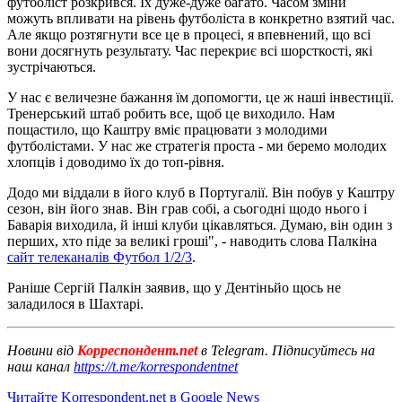
футболіст розкрився. Їх дуже-дуже багато. Часом зміни
можуть впливати на рівень футболіста в конкретно взятий час.
Але якщо розтягнути все це в процесі, я впевнений, що всі
вони досягнуть результату. Час перекриє всі шорсткості, які
зустрічаються.
У нас є величезне бажання їм допомогти, це ж наші інвестиції.
Тренерський штаб робить все, щоб це виходило. Нам
пощастило, що Каштру вміє працювати з молодими
футболістами. У нас же стратегія проста - ми беремо молодих
хлопців і доводимо їх до топ-рівня.
Додо ми віддали в його клуб в Португалії. Він побув у Каштру
сезон, він його знав. Він грав собі, а сьогодні щодо нього і
Баварія виходила, й інші клуби цікавляться. Думаю, він один з
перших, хто піде за великі гроші", - наводить слова Палкіна
сайт телеканалів Футбол 1/2/3
.
Раніше Сергій Палкін заявив, що у Дентіньйо щось не
заладилося в Шахтарі.
Новини від
Корреспондент.net
в Telegram. Підписуйтесь на
наш канал
https://t.me/korrespondentnet
Читайте Korrespondent.net в Google News