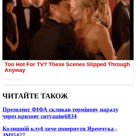
ЧИТАЙТЕ ТАКОЖ
Президент ФІФА скликав термінову нараду
через кризову ситуацію
6834
Колишній клуб хоче повернути Яремчука -
ЗМІ
5427