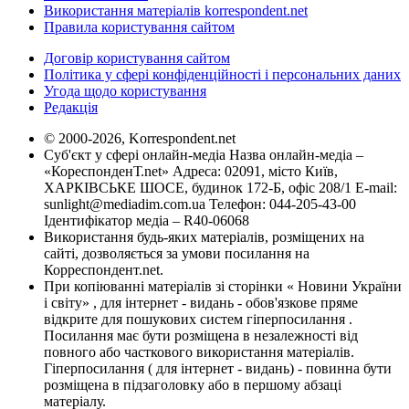
Використання матеріалів korrespondent.net
Правила користування сайтом
Договір користування сайтом
Політика у сфері конфіденційності і персональних даних
Угода щодо користування
Редакція
© 2000-2026, Korrespondent.net
Суб'єкт у сфері онлайн-медіа Назва онлайн-медіа –
«КореспонденТ.net» Адреса: 02091, місто Київ,
ХАРКІВСЬКЕ ШОСЕ, будинок 172-Б, офіс 208/1 E-mail:
sunlight@mediadim.com.ua
Телефон: 044-205-43-00
Ідентифікатор медіа – R40-06068
Використання будь-яких матеріалів, розміщених на
сайті, дозволяється за умови посилання на
Корреспондент.net.
При копіюванні матеріалів зі сторінки « Новини України
і світу» , для інтернет - видань - обов'язкове пряме
відкрите для пошукових систем гіперпосилання .
Посилання має бути розміщена в незалежності від
повного або часткового використання матеріалів.
Гіперпосилання ( для інтернет - видань) - повинна бути
розміщена в підзаголовку або в першому абзаці
матеріалу.