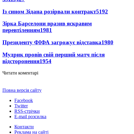
Із сином Зідана розірвали контракт
5192
Зірка Барселони вразив яскравим
перевтіленням
1981
Президенту ФІФА загрожує відставка
1980
Мудрик провів свій перший матч після
відсторонення
1954
Читати коментарі
Повна версія сайту
Facebook
Twitter
RSS-стрічки
E-mail розсилка
Контакти
Реклама на сайті