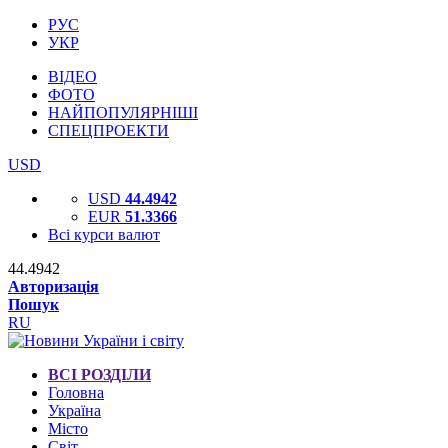
РУС
УКР
ВІДЕО
ФОТО
НАЙПОПУЛЯРНІШІ
СПЕЦПРОЕКТИ
USD
USD
44.4942
EUR
51.3366
Всі курси валют
44.4942
Авторизація
Пошук
RU
ВСІ РОЗДІЛИ
Головна
Україна
Місто
Світ