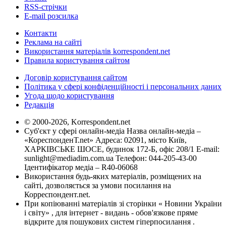
RSS-стрічки
E-mail розсилка
Контакти
Реклама на сайті
Використання матеріалів korrespondent.net
Правила користування сайтом
Договір користування сайтом
Політика у сфері конфіденційності і персональних даних
Угода щодо користування
Редакція
© 2000-2026, Korrespondent.net
Суб'єкт у сфері онлайн-медіа Назва онлайн-медіа –
«КореспонденТ.net» Адреса: 02091, місто Київ,
ХАРКІВСЬКЕ ШОСЕ, будинок 172-Б, офіс 208/1 E-mail:
sunlight@mediadim.com.ua
Телефон: 044-205-43-00
Ідентифікатор медіа – R40-06068
Використання будь-яких матеріалів, розміщених на
сайті, дозволяється за умови посилання на
Корреспондент.net.
При копіюванні матеріалів зі сторінки « Новини України
і світу» , для інтернет - видань - обов'язкове пряме
відкрите для пошукових систем гіперпосилання .