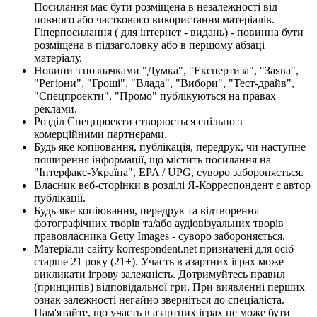
Посилання має бути розміщена в незалежності від
повного або часткового використання матеріалів.
Гіперпосилання ( для інтернет - видань) - повинна бути
розміщена в підзаголовку або в першому абзаці
матеріалу.
Новини з позначками "Думка", "Експертиза", "Заява",
"Регіони", "Гроші", "Влада", "Вибори", "Тест-драйв",
"Спецпроекти", "Промо" публікуються на правах
реклами.
Розділ Спецпроекти створюється спільно з
комерційними партнерами.
Будь яке копіювання, публікація, передрук, чи наступне
поширення інформації, що містить посилання на
"Інтерфакс-Україна", EPA / UPG, суворо забороняється.
Власник веб-сторінки в розділі Я-Корреспондент є автор
публікації.
Будь-яке копіювання, передрук та відтворення
фотографічних творів та/або аудіовізуальних творів
правовласника Getty Images - суворо забороняється.
Матеріали сайту korrespondent.net призначені для осіб
старше 21 року (21+). Участь в азартних іграх може
викликати ігрову залежність. Дотримуйтесь правил
(принципів) відповідальної гри. При виявленні перших
ознак залежності негайно зверніться до спеціаліста.
Пам'ятайте, що участь в азартних іграх не може бути