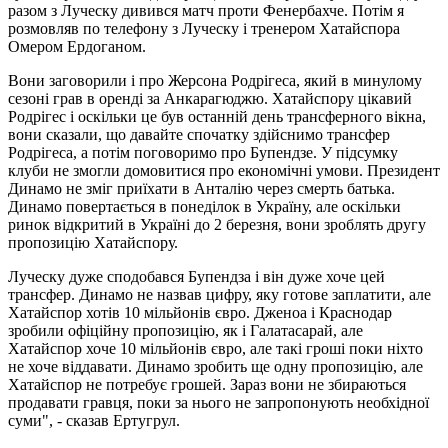
разом з Луческу дивився матч проти Фенербахче. Потім я
розмовляв по телефону з Луческу і тренером Хатайспора
Омером Ердоганом.
Вони заговорили і про Жерсона Родрігеса, який в минулому
сезоні грав в оренді за Анкарагюджю. Хатайспору цікавий
Родрігес і оскільки це був останній день трансферного вікна,
вони сказали, що давайте спочатку здійснимо трансфер
Родрігеса, а потім поговоримо про Бупендзе. У підсумку
клуби не змогли домовитися про економічні умови. Президент
Динамо не зміг приїхати в Анталію через смерть батька.
Динамо повертається в понеділок в Україну, але оскільки
ринок відкритий в Україні до 2 березня, вони зроблять другу
пропозицію Хатайспору.
Луческу дуже сподобався Бупендза і він дуже хоче цей
трансфер. Динамо не назвав цифру, яку готове заплатити, але
Хатайспор хотів 10 мільйонів євро. Дженоа і Краснодар
зробили офіційну пропозицію, як і Галатасарай, але
Хатайспор хоче 10 мільйонів євро, але такі гроші поки ніхто
не хоче віддавати. Динамо зробить ще одну пропозицію, але
Хатайспор не потребує грошей. Зараз вони не збираються
продавати гравця, поки за нього не запропонують необхідної
суми", - сказав Ертугрул.