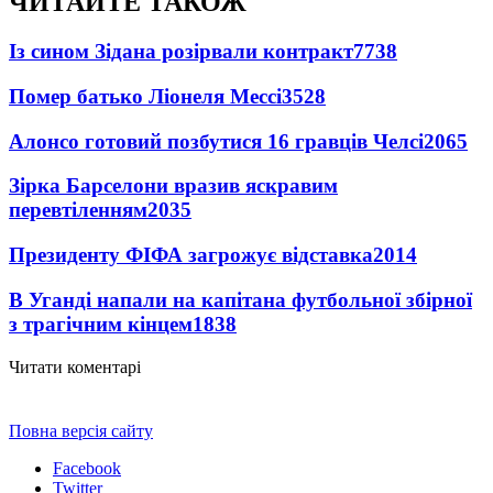
ЧИТАЙТЕ ТАКОЖ
Із сином Зідана розірвали контракт
7738
Помер батько Ліонеля Мессі
3528
Алонсо готовий позбутися 16 гравців Челсі
2065
Зірка Барселони вразив яскравим
перевтіленням
2035
Президенту ФІФА загрожує відставка
2014
В Уганді напали на капітана футбольної збірної
з трагічним кінцем
1838
Читати коментарі
Повна версія сайту
Facebook
Twitter