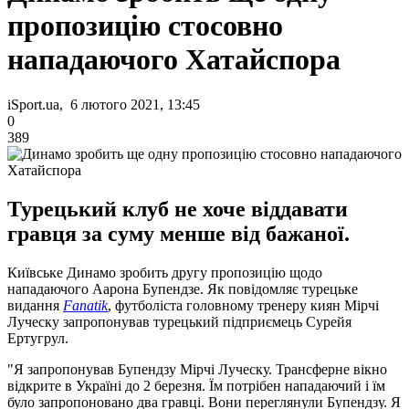
пропозицію стосовно
нападаючого Хатайспора
iSport.ua, 6 лютого 2021, 13:45
0
389
Турецький клуб не хоче віддавати
гравця за суму менше від бажаної.
Київське Динамо зробить другу пропозицію щодо
нападаючого Аарона Бупендзе. Як повідомляє турецьке
видання
Fanatik
, футболіста головному тренеру киян Мірчі
Луческу запропонував турецький підприємець Сурейя
Ертугрул.
"Я запропонував Бупендзу Мірчі Луческу. Трансферне вікно
відкрите в Україні до 2 березня. Їм потрібен нападаючий і їм
було запропоновано два гравці. Вони переглянули Бупендзу. Я