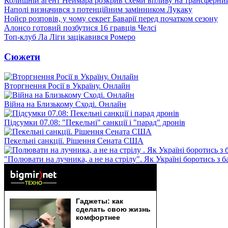
Колишній агент Неймара розкрив схеми впливу на трансферни
Наполі визначився з потенційним замінником Лукаку
Нойєр розповів, у чому секрет Баварії перед початком сезону
Алонсо готовий позбутися 16 гравців Челсі
Топ-клуб Ла Ліги зацікавився Ромеро
Сюжети
Вторгнення Росії в Україну. Онлайн
Війна на Близькому Сході. Онлайн
Підсумки 07.08: "Пекельні" санкції і "парад" дронів
Пекельні санкції. Рішення Сената США
"Полювати на лучника, а не на стрілу". Як Україні боротись з 