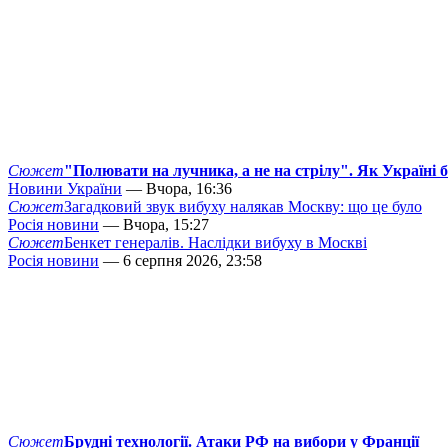
Сюжет
"Полювати на лучника, а не на стрілу". Як Україні 
Новини України
— Вчора, 16:36
Сюжет
Загадковий звук вибуху налякав Москву: що це було
Росія новини
— Вчора, 15:27
Сюжет
Бенкет генералів. Наслідки вибуху в Москві
Росія новини
— 6 серпня 2026, 23:58
Сюжет
Брудні технології. Атаки РФ на вибори у Франції