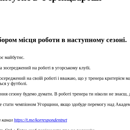
ором місця роботи в наступному сезоні.
оє майбутнє.
а зосереджений на роботі в угорському клубі.
осереджений на своїй роботі і вважаю, що у тренера критерієм ма
ься у футболі.
чення сезону будемо думати. В роботі тренера ти ніколи не знаєш,
е стати чемпіоном Угорщини, якщо здобуде перемогу над Акаде
ш канал
https://t.me/korrespondentnet