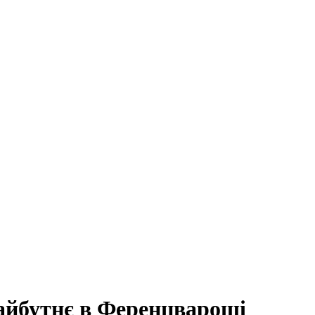
майбутнє в Ференцвароші