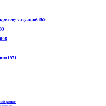
кризову ситуацію
6869
83
006
ення
1971