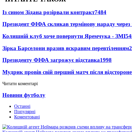
Із сином Зідана розірвали контракт
7484
Президент ФІФА скликав термінову нараду через 
Колишній клуб хоче повернути Яремчука - ЗМІ
54
Зірка Барселони вразив яскравим перевтіленням
2
Президенту ФІФА загрожує відставка
1998
Мудрик провів свій перший матч після відсторон
Читати коментарі
Новини футболу
Останні
Популярні
Коментовані