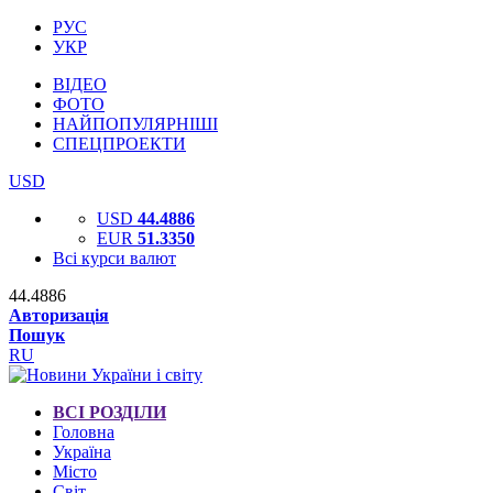
РУС
УКР
ВІДЕО
ФОТО
НАЙПОПУЛЯРНІШІ
СПЕЦПРОЕКТИ
USD
USD
44.4886
EUR
51.3350
Всі курси валют
44.4886
Авторизація
Пошук
RU
ВСІ РОЗДІЛИ
Головна
Україна
Місто
Світ