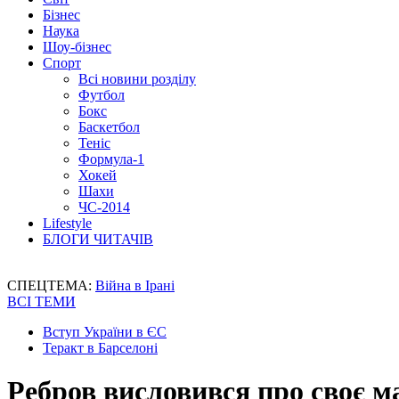
Бізнес
Наука
Шоу-бізнес
Спорт
Всі новини розділу
Футбол
Бокс
Баскетбол
Теніс
Формула-1
Хокей
Шахи
ЧС-2014
Lifestyle
БЛОГИ ЧИТАЧІВ
СПЕЦТЕМА:
Війна в Ірані
ВСІ ТЕМИ
Вступ України в ЄС
Теракт в Барселоні
Ребров висловився про своє 