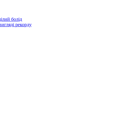
цілий болід
вигляді рекорду