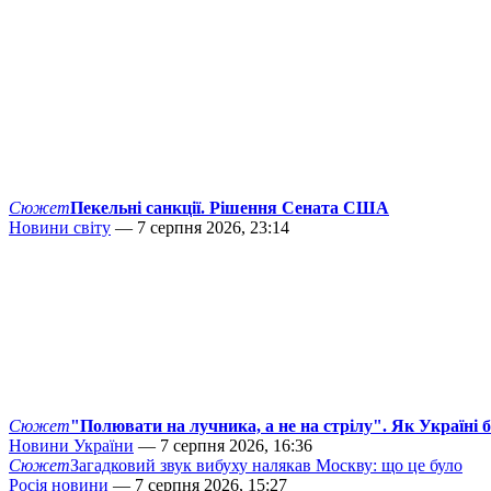
Сюжет
Пекельні санкції. Рішення Сената США
Новини світу
— 7 серпня 2026, 23:14
Сюжет
"Полювати на лучника, а не на стрілу". Як Україні 
Новини України
— 7 серпня 2026, 16:36
Сюжет
Загадковий звук вибуху налякав Москву: що це було
Росія новини
— 7 серпня 2026, 15:27