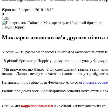
iSport.ua, 3 вересня 2018, 16:10
0
1285
Ландо Норріс
Макларен оголосив ім'я другого пілота 
У сезоні-2019 разом з Карлосом Сайнсом за
Мерседес
виступати
18-річний британець Норріс у цьому сезоні виступає у Формулі-2
"Ми вважаємо, що Ландо - приголомшливий талант з величезни
швидко. Ландо - невід'ємна частина нашого плану з розбудови 
Нагадаємо, пілот
Макларен
Фернандо Алонсо
оголосив про зав
Раніше повідомлялося, що напарником іспанця може стати Серх
Новини від
Корреспондент.net
в Telegram. Підписуйтесь на на