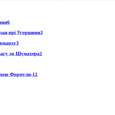
ини
6
Гран-прі Угорщини
3
команду
3
овагу до Шумахера
2
андою Формули-1
2