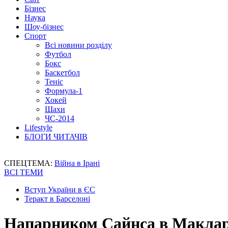
Бізнес
Наука
Шоу-бізнес
Спорт
Всі новини розділу
Футбол
Бокс
Баскетбол
Теніс
Формула-1
Хокей
Шахи
ЧС-2014
Lifestyle
БЛОГИ ЧИТАЧІВ
СПЕЦТЕМА:
Війна в Ірані
ВСІ ТЕМИ
Вступ України в ЄС
Теракт в Барселоні
Напарником Сайнса в Макларе