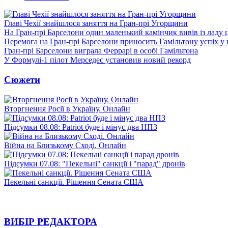
Главі Чехії знайшлося заняття на Гран-прі Угорщини
На Гран-прі Барселони один маленький камінчик вивів із ладу 
Перемога на Гран-прі Барселони приносить Гамільтону успіх у 
Гран-прі Барселони виграла Феррарі в особі Гамільтона
У Формулі-1 пілот Мерседес установив новий рекорд
Сюжети
Вторгнення Росії в Україну. Онлайн
Підсумки 08.08: Patriot буде і мінус два НПЗ
Війна на Близькому Сході. Онлайн
Підсумки 07.08: "Пекельні" санкції і "парад" дронів
Пекельні санкції. Рішення Сената США
ВИБІР РЕДАКТОРА