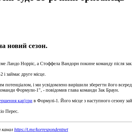
на новий сезон.
ме Ландо Норріс, а Стоффела Вандорн покине команду після закі
 і займає друге місце.
м потенціалом, і ми усвідомлено вирішили зберегти його всере
команди Формули-1", - повідомив глава команди Зак Браун.
ершення кар'єри
в Формулі-1. Його місце з наступного сезону за
іо Перес.
ш канал
https://t.me/korrespondentnet