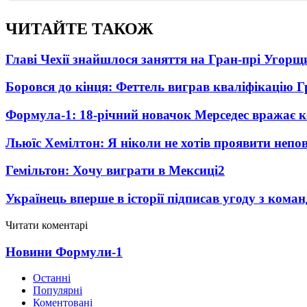
ЧИТАЙТЕ ТАКОЖ
Главі Чехії знайшлося заняття на Гран-прі Угорщ
Боровся до кінця: Феттель виграв кваліфікацію 
Формула-1: 18-річний новачок Мерседес вражає 
Льюїс Хемілтон: Я ніколи не хотів проявити неп
Гемільтон: Хочу виграти в Мексиці
2
Українець вперше в історії підписав угоду з ком
Читати коментарі
Новини Формули-1
Останні
Популярні
Коментовані