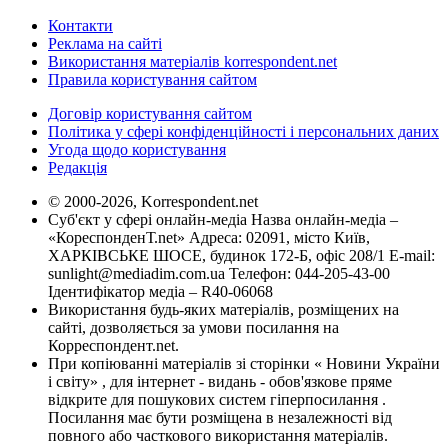
Контакти
Реклама на сайті
Використання матеріалів korrespondent.net
Правила користування сайтом
Договір користування сайтом
Політика у сфері конфіденційності і персональних даних
Угода щодо користування
Редакція
© 2000-2026, Korrespondent.net
Суб'єкт у сфері онлайн-медіа Назва онлайн-медіа –
«КореспонденТ.net» Адреса: 02091, місто Київ,
ХАРКІВСЬКЕ ШОСЕ, будинок 172-Б, офіс 208/1 E-mail:
sunlight@mediadim.com.ua
Телефон: 044-205-43-00
Ідентифікатор медіа – R40-06068
Використання будь-яких матеріалів, розміщених на
сайті, дозволяється за умови посилання на
Корреспондент.net.
При копіюванні матеріалів зі сторінки « Новини України
і світу» , для інтернет - видань - обов'язкове пряме
відкрите для пошукових систем гіперпосилання .
Посилання має бути розміщена в незалежності від
повного або часткового використання матеріалів.