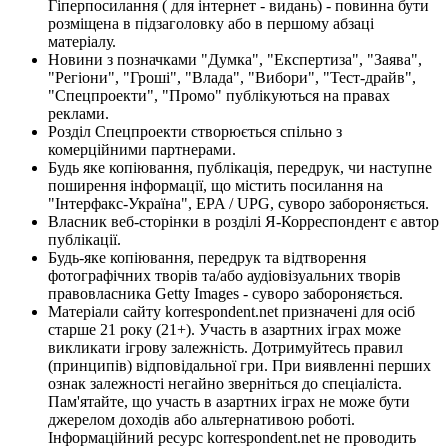
Гіперпосилання ( для інтернет - видань) - повинна бути
розміщена в підзаголовку або в першому абзаці
матеріалу.
Новини з позначками "Думка", "Експертиза", "Заява",
"Регіони", "Гроші", "Влада", "Вибори", "Тест-драйв",
"Спецпроекти", "Промо" публікуються на правах
реклами.
Розділ Спецпроекти створюється спільно з
комерційними партнерами.
Будь яке копіювання, публікація, передрук, чи наступне
поширення інформації, що містить посилання на
"Інтерфакс-Україна", EPA / UPG, суворо забороняється.
Власник веб-сторінки в розділі Я-Корреспондент є автор
публікації.
Будь-яке копіювання, передрук та відтворення
фотографічних творів та/або аудіовізуальних творів
правовласника Getty Images - суворо забороняється.
Матеріали сайту korrespondent.net призначені для осіб
старше 21 року (21+). Участь в азартних іграх може
викликати ігрову залежність. Дотримуйтесь правил
(принципів) відповідальної гри. При виявленні перших
ознак залежності негайно зверніться до спеціаліста.
Пам'ятайте, що участь в азартних іграх не може бути
джерелом доходів або альтернативою роботі.
Інформаційний ресурс korrespondent.net не проводить