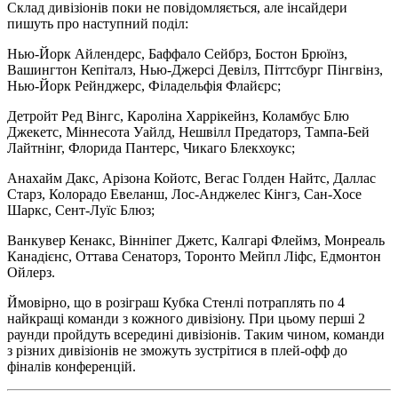
Склад дивізіонів поки не повідомляється, але інсайдери
пишуть про наступний поділ:
Нью-Йорк Айлендерс, Баффало Сейбрз, Бостон Брюїнз,
Вашингтон Кепіталз, Нью-Джерсі Девілз, Піттсбург Пінгвінз,
Нью-Йорк Рейнджерс, Філадельфія Флайєрс;
Детройт Ред Вінгс, Кароліна Харрікейнз, Коламбус Блю
Джекетс, Міннесота Уайлд, Нешвілл Предаторз, Тампа-Бей
Лайтнінг, Флорида Пантерс, Чикаго Блекхоукс;
Анахайм Дакс, Арізона Койотс, Вегас Голден Найтс, Даллас
Старз, Колорадо Евеланш, Лос-Анджелес Кінгз, Сан-Хосе
Шаркс, Сент-Луїс Блюз;
Ванкувер Кенакс, Вінніпег Джетс, Калгарі Флеймз, Монреаль
Канадієнс, Оттава Сенаторз, Торонто Мейпл Ліфс, Едмонтон
Ойлерз.
Ймовірно, що в розіграш Кубка Стенлі потраплять по 4
найкращі команди з кожного дивізіону. При цьому перші 2
раунди пройдуть всередині дивізіонів. Таким чином, команди
з різних дивізіонів не зможуть зустрітися в плей-офф до
фіналів конференцій.