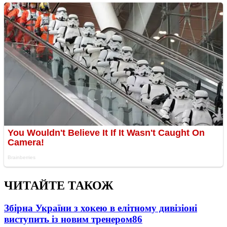
ЧИТАЙТЕ ТАКОЖ
Збірна України з хокею в елітному дивізіоні
виступить із новим тренером
86