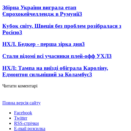
Збірна України виграла етап
Єврохокейчеллендж в Румунії
3
Кубок світу. Швеція без проблем розібралася з
Росією
3
НХЛ. Бедкер - перша зірка дня
3
Стали відомі всі учасники плей-офф УХЛ
3
НХЛ: Тампа на виїзді обіграла Кароліну,
Едмонтон сильніший за Коламбус
3
Читати коментарі
Повна версія сайту
Facebook
Twitter
RSS-стрічки
E-mail розсилка