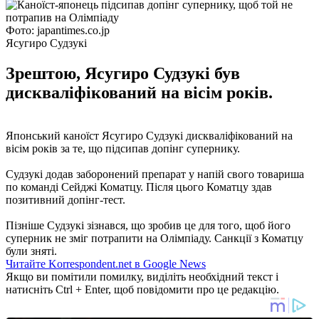
Фото: japantimes.co.jp
Ясугиро Судзукі
Зрештою, Ясугиро Судзукі був
дискваліфікований на вісім років.
Японський каноїст Ясугиро Судзукі дискваліфікований на
вісім років за те, що підсипав допінг супернику.
Судзукі додав заборонений препарат у напій свого товариша
по команді Сейджі Коматцу. Після цього Коматцу здав
позитивний допінг-тест.
Пізніше Судзукі зізнався, що зробив це для того, щоб його
суперник не зміг потрапити на Олімпіаду. Санкції з Коматцу
були зняті.
Читайте Korrespondent.net в Google News
Якщо ви помітили помилку, виділіть необхідний текст і
натисніть Ctrl + Enter, щоб повідомити про це редакцію.