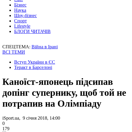
Бізнес
Наука
Шоу-бізнес
Спорт
Lifestyle
БЛОГИ ЧИТАЧІВ
СПЕЦТЕМА:
Війна в Ірані
ВСІ ТЕМИ
Вступ України в ЄС
Теракт в Барселоні
Каноїст-японець підсипав
допінг супернику, щоб той не
потрапив на Олімпіаду
iSport.ua, 9 січня 2018, 14:00
0
179