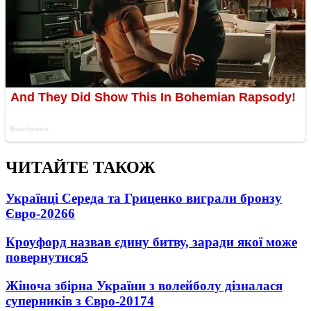
ЧИТАЙТЕ ТАКОЖ
Українці Середа та Гриценко виграли бронзу
Євро-2026
6
Кроуфорд назвав єдину битву, заради якої може
повернутися
5
Жіноча збірна України з волейболу дізналася
суперників з Євро-2017
4