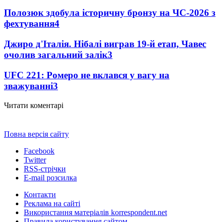
Полозюк здобула історичну бронзу на ЧС-2026 з
фехтування
4
Джиро д'Італія. Нібалі виграв 19-й етап, Чавес
очолив загальний залік
3
UFC 221: Ромеро не вклався у вагу на
зважуванні
3
Читати коментарі
Повна версія сайту
Facebook
Twitter
RSS-стрічки
E-mail розсилка
Контакти
Реклама на сайті
Використання матеріалів korrespondent.net
Правила користування сайтом