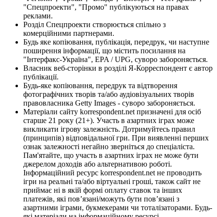
"Спецпроекти", "Промо" публікуються на правах
реклами.
Розділ Спецпроекти створюється спільно з
комерційними партнерами.
Будь яке копіювання, публікація, передрук, чи наступне
поширення інформації, що містить посилання на
"Інтерфакс-Україна", EPA / UPG, суворо забороняється.
Власник веб-сторінки в розділі Я-Корреспондент є автор
публікації.
Будь-яке копіювання, передрук та відтворення
фотографічних творів та/або аудіовізуальних творів
правовласника Getty Images - суворо забороняється.
Матеріали сайту korrespondent.net призначені для осіб
старше 21 року (21+). Участь в азартних іграх може
викликати ігрову залежність. Дотримуйтесь правил
(принципів) відповідальної гри. При виявленні перших
ознак залежності негайно зверніться до спеціаліста.
Пам'ятайте, що участь в азартних іграх не може бути
джерелом доходів або альтернативою роботі.
Інформаційний ресурс korrespondent.net не проводить
ігри на реальні та/або віртуальні гроші, також сайт не
приймає ні в якій формі оплату ставок та інших
платежів, які пов’язані/можуть бути пов’язані з
азартними іграми, букмекерами чи тоталізаторами. Будь-
які матеріали на інформаційному ресурсі