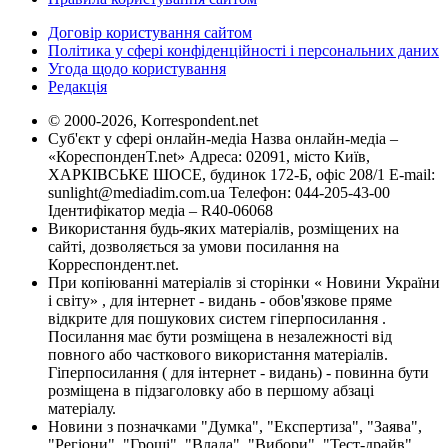
Договір користування сайтом
Політика у сфері конфіденційності і персональних даних
Угода щодо користування
Редакція
© 2000-2026, Korrespondent.net
Суб'єкт у сфері онлайн-медіа Назва онлайн-медіа –
«КореспонденТ.net» Адреса: 02091, місто Київ,
ХАРКІВСЬКЕ ШОСЕ, будинок 172-Б, офіс 208/1 E-mail:
sunlight@mediadim.com.ua
Телефон: 044-205-43-00
Ідентифікатор медіа – R40-06068
Використання будь-яких матеріалів, розміщених на
сайті, дозволяється за умови посилання на
Корреспондент.net.
При копіюванні матеріалів зі сторінки « Новини України
і світу» , для інтернет - видань - обов'язкове пряме
відкрите для пошукових систем гіперпосилання .
Посилання має бути розміщена в незалежності від
повного або часткового використання матеріалів.
Гіперпосилання ( для інтернет - видань) - повинна бути
розміщена в підзаголовку або в першому абзаці
матеріалу.
Новини з позначками "Думка", "Експертиза", "Заява",
"Регіони", "Гроші", "Влада", "Вибори", "Тест-драйв",