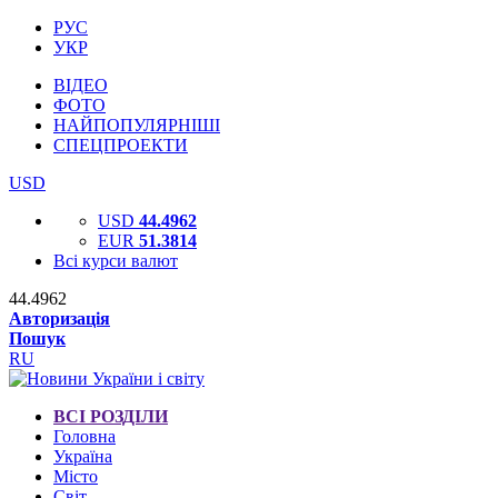
РУС
УКР
ВІДЕО
ФОТО
НАЙПОПУЛЯРНІШІ
СПЕЦПРОЕКТИ
USD
USD
44.4962
EUR
51.3814
Всі курси валют
44.4962
Авторизація
Пошук
RU
ВСІ РОЗДІЛИ
Головна
Україна
Місто
Світ