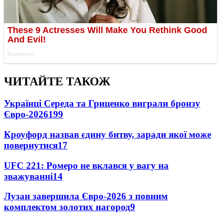
ЧИТАЙТЕ ТАКОЖ
Українці Середа та Гриценко виграли бронзу
Євро-2026
199
Кроуфорд назвав єдину битву, заради якої може
повернутися
17
UFC 221: Ромеро не вклався у вагу на
зважуванні
14
Лузан завершила Євро-2026 з повним
комплектом золотих нагород
9