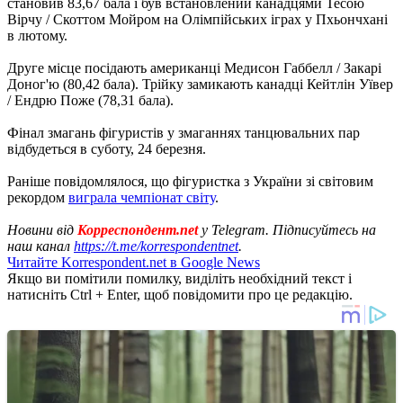
становив 83,67 бала і був встановлений канадцями Тесою
Вірчу / Скоттом Мойром на Олімпійських іграх у Пхьончхані
в лютому.
Друге місце посідають американці Медисон Габбелл / Закарі
Доног'ю (80,42 бала). Трійку замикають канадці Кейтлін Уївер
/ Ендрю Поже (78,31 бала).
Фінал змагань фігуристів у змаганнях танцювальних пар
відбудеться в суботу, 24 березня.
Раніше повідомлялося, що фігуристка з України зі світовим
рекордом
виграла чемпіонат світу
.
Новини від
Корреспондент.net
у Telegram. Підписуйтесь на
наш канал
https://t.me/korrespondentnet
.
Читайте Korrespondent.net в Google News
Якщо ви помітили помилку, виділіть необхідний текст і
натисніть Ctrl + Enter, щоб повідомити про це редакцію.