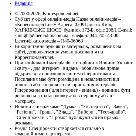
Редакція
© 2000-2026, Korrespondent.net
Суб'єкт у сфері онлайн-медіа Назва онлайн-медіа –
«КореспонденТ.net» Адреса: 02091, місто Київ,
ХАРКІВСЬКЕ ШОСЕ, будинок 172-Б, офіс 208/1 E-mail:
sunlight@mediadim.com.ua
Телефон: 044-205-43-00
Ідентифікатор медіа – R40-06068
Використання будь-яких матеріалів, розміщених на
сайті, дозволяється за умови посилання на
Корреспондент.net.
При копіюванні матеріалів зі сторінки « Новини України
і світу» , для інтернет - видань - обов'язкове пряме
відкрите для пошукових систем гіперпосилання .
Посилання має бути розміщена в незалежності від
повного або часткового використання матеріалів.
Гіперпосилання ( для інтернет - видань) - повинна бути
розміщена в підзаголовку або в першому абзаці
матеріалу.
Новини з позначками "Думка", "Експертиза", "Заява",
"Регіони", "Гроші", "Влада", "Вибори", "Тест-драйв",
"Спецпроекти", "Промо" публікуються на правах
реклами.
Розділ Спецпроекти створюється спільно з
комерційними партнерами.