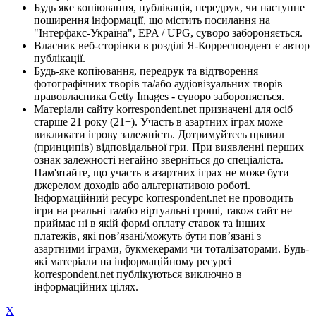
Будь яке копіювання, публікація, передрук, чи наступне
поширення інформації, що містить посилання на
"Інтерфакс-Україна", EPA / UPG, суворо забороняється.
Власник веб-сторінки в розділі Я-Корреспондент є автор
публікації.
Будь-яке копіювання, передрук та відтворення
фотографічних творів та/або аудіовізуальних творів
правовласника Getty Images - суворо забороняється.
Матеріали сайту korrespondent.net призначені для осіб
старше 21 року (21+). Участь в азартних іграх може
викликати ігрову залежність. Дотримуйтесь правил
(принципів) відповідальної гри. При виявленні перших
ознак залежності негайно зверніться до спеціаліста.
Пам'ятайте, що участь в азартних іграх не може бути
джерелом доходів або альтернативою роботі.
Інформаційний ресурс korrespondent.net не проводить
ігри на реальні та/або віртуальні гроші, також сайт не
приймає ні в якій формі оплату ставок та інших
платежів, які пов’язані/можуть бути пов’язані з
азартними іграми, букмекерами чи тоталізаторами. Будь-
які матеріали на інформаційному ресурсі
korrespondent.net публікуються виключно в
інформаційних цілях.
X