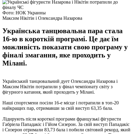
Фото: НОК Украины
Максим Нікітін і Олександра Назарова
Українська танцювальна пара стала
16-ю в короткій програмі. Це дає їм
можливість показати свою програму у
фіналі змагання, яке проходить у
Мілані.
Український танцювальний дует Олександра Назарова і
Максим Нікітін потрапили у фінал чемпіонату світу з
фігурного катання, який проходить у Мілані.
Наші спортсмени посіли 16-е місце і потрапили в топ-20
найкращих пар, отримавши за свій виступ 63,35 бала.
Лідирують після короткої програми французькі фігуристи
Габріела Пападакіс і Гійом Сизерон. За свій виступ Пападакіс
і Сизерон отримали 83,73 бала і побили світовий рекорд, який