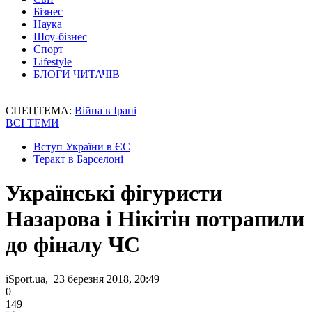
Бізнес
Наука
Шоу-бізнес
Спорт
Lifestyle
БЛОГИ ЧИТАЧІВ
СПЕЦТЕМА:
Війна в Ірані
ВСІ ТЕМИ
Вступ України в ЄС
Теракт в Барселоні
Українські фігуристи
Назарова і Нікітін потрапили
до фіналу ЧС
iSport.ua, 23 березня 2018, 20:49
0
149