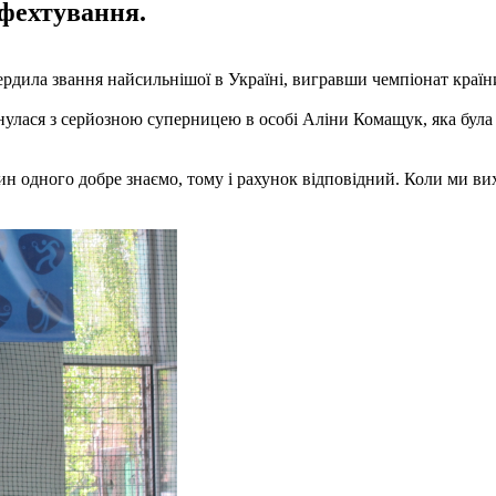
 фехтування.
рдила звання найсильнішої в Україні, вигравши чемпіонат країни
кнулася з серйозною суперницею в особі Аліни Комащук, яка була 
н одного добре знаємо, тому і рахунок відповідний. Коли ми вихо