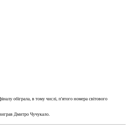
іналу обіграла, в тому числі, п'ятого номера світового
о виграв Дмитро Чучукало.