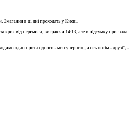
. Змагання в ці дні проходять у Києві.
за крок від перемоги, виграючи 14:13, але в підсумку програла
димо один проти одного - ми суперниці, а ось потім - друзі", -