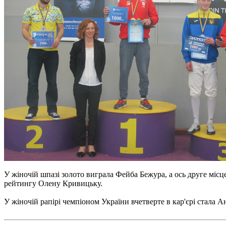
У жіночій шпазі золото виграла Фейба Бежура, а ось друге місце
рейтингу Олену Кривицьку.
У жіночій рапірі чемпіоном України вчетверте в кар'єрі стала А