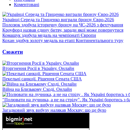
Коментовані
Українці Середа та Гриценко виграли бронзу Євро-2026
Полозюк здобула історичну бронзу на ЧС-2026 з фехтування
Кроуфорд назвав єдину битву, заради якої може повернутися
Комащук здобула медаль на чемпіонаті Європи
Кохан здобув золоту медаль на етапі Континентального туру
Сюжети
Вторгнення Росії в Україну. Онлайн
Пекельні санкції. Рішення Сената США
Війна на Близькому Сході. Онлайн
"Полювати на лучника, а не на стрілу". Як Україні боротись з 
Загадковий звук вибуху налякав Москву: що це було