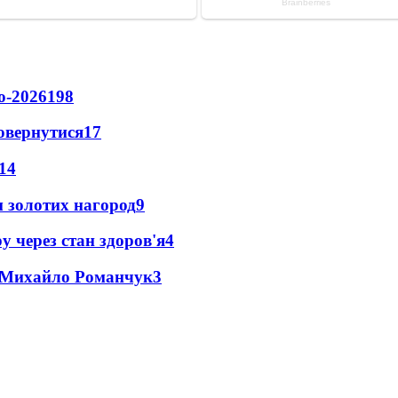
о-2026
198
повернутися
17
14
 золотих нагород
9
у через стан здоров'я
4
це Михайло Романчук
3