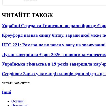
ЧИТАЙТЕ ТАКОЖ
Українці Середа та Гриценко виграли бронзу Євр
Кроуфорд назвав єдину битву, заради якої може 
UFC 221: Ромеро не вклався у вагу на зважуванні
Лузан завершила Євро-2026 з повним комплектом
Українська гімнастка в 19 років завершила кар'єр
Сердінов: Зараз у команді плавців один лідер - 
Читати коментарі
Інші
Останні
Популярні