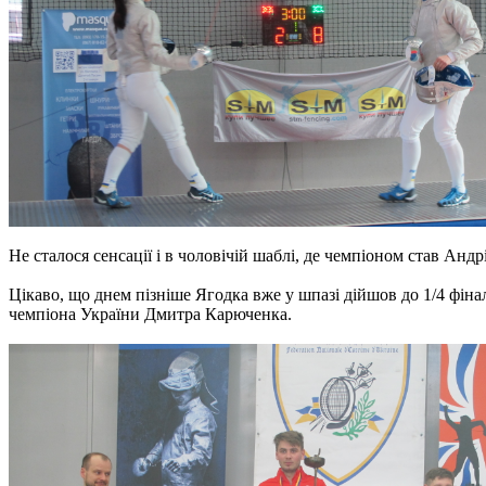
Не сталося сенсації і в чоловічій шаблі, де чемпіоном став Андрі
Цікаво, що днем ​​пізніше Ягодка вже у шпазі дійшов до 1/4 фіна
чемпіона України Дмитра Карюченка.