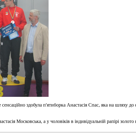
 сенсаційно здобула п'ятиборка Анастасія Спас, яка на шляху до ф
настасія Московська, а у чоловіків в індивідуальній рапірі золот