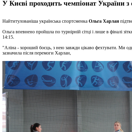
У Києві проходить чемпіонат України з
Найтитулованіша українська спортсменка
Ольга Харлан
підтве
Ольга впевнено пройшла по турнірній сітці і лише в фіналі зіт
14:15.
"Аліна - хороший боєць, з нею завжди цікаво фехтувати. Ми оди
зазначила після перемоги Харлан,