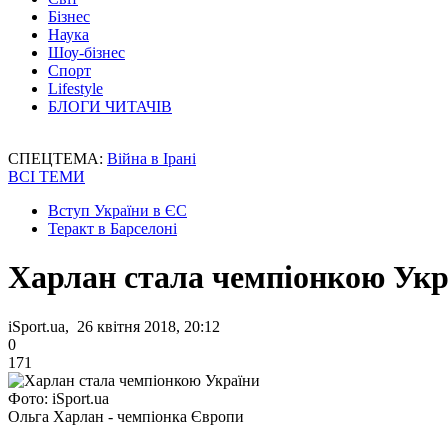
Бізнес
Наука
Шоу-бізнес
Спорт
Lifestyle
БЛОГИ ЧИТАЧІВ
СПЕЦТЕМА:
Війна в Ірані
ВСІ ТЕМИ
Вступ України в ЄС
Теракт в Барселоні
Харлан стала чемпіонкою Укр
iSport.ua, 26 квітня 2018, 20:12
0
171
Фото: iSport.ua
Ольга Харлан - чемпіонка Європи