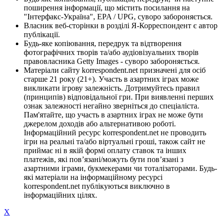
поширення інформації, що містить посилання на
"Інтерфакс-Україна", EPA / UPG, суворо забороняється.
Власник веб-сторінки в розділі Я-Корреспондент є автор
публікації.
Будь-яке копіювання, передрук та відтворення
фотографічних творів та/або аудіовізуальних творів
правовласника Getty Images - суворо забороняється.
Матеріали сайту korrespondent.net призначені для осіб
старше 21 року (21+). Участь в азартних іграх може
викликати ігрову залежність. Дотримуйтесь правил
(принципів) відповідальної гри. При виявленні перших
ознак залежності негайно зверніться до спеціаліста.
Пам'ятайте, що участь в азартних іграх не може бути
джерелом доходів або альтернативою роботі.
Інформаційний ресурс korrespondent.net не проводить
ігри на реальні та/або віртуальні гроші, також сайт не
приймає ні в якій формі оплату ставок та інших
платежів, які пов’язані/можуть бути пов’язані з
азартними іграми, букмекерами чи тоталізаторами. Будь-
які матеріали на інформаційному ресурсі
korrespondent.net публікуються виключно в
інформаційних цілях.
X