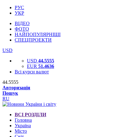
РУС
УКР
ВІДЕО
ФОТО
НАЙПОПУЛЯРНІШІ
СПЕЦПРОЕКТИ
USD
USD
44.5555
EUR
51.4636
Всі курси валют
44.5555
Авторизація
Пошук
RU
ВСІ РОЗДІЛИ
Головна
Україна
Місто
Світ