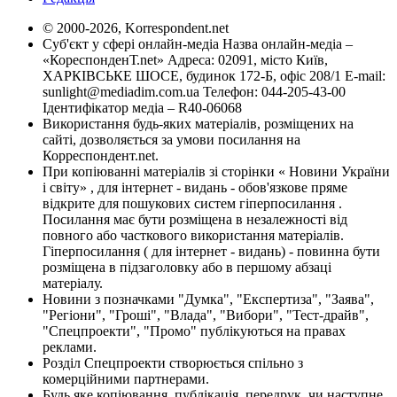
© 2000-2026, Korrespondent.net
Суб'єкт у сфері онлайн-медіа Назва онлайн-медіа –
«КореспонденТ.net» Адреса: 02091, місто Київ,
ХАРКІВСЬКЕ ШОСЕ, будинок 172-Б, офіс 208/1 E-mail:
sunlight@mediadim.com.ua
Телефон: 044-205-43-00
Ідентифікатор медіа – R40-06068
Використання будь-яких матеріалів, розміщених на
сайті, дозволяється за умови посилання на
Корреспондент.net.
При копіюванні матеріалів зі сторінки « Новини України
і світу» , для інтернет - видань - обов'язкове пряме
відкрите для пошукових систем гіперпосилання .
Посилання має бути розміщена в незалежності від
повного або часткового використання матеріалів.
Гіперпосилання ( для інтернет - видань) - повинна бути
розміщена в підзаголовку або в першому абзаці
матеріалу.
Новини з позначками "Думка", "Експертиза", "Заява",
"Регіони", "Гроші", "Влада", "Вибори", "Тест-драйв",
"Спецпроекти", "Промо" публікуються на правах
реклами.
Розділ Спецпроекти створюється спільно з
комерційними партнерами.
Будь яке копіювання, публікація, передрук, чи наступне