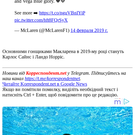
and Vega Blue glory. 🧡💙
See more ➡️
https://t.co/nguVBnIYiP
pic.twitter.com/hft8FQrSyX
— McLaren (@McLarenF1)
14 февраля 2019 г.
Основними гонщиками Макларена в 2019-му році стануть
Карлос Сайнс і Ландо Норріс.
Новини від
Корреспондент.net
у Telegram. Підписуйтесь на
наш канал
https://t.me/korrespondentnet
.
Читайте Korrespondent.net в Google News
Якщо ви помітили помилку, виділіть необхідний текст і
натисніть Ctrl + Enter, щоб повідомити про це редакцію.