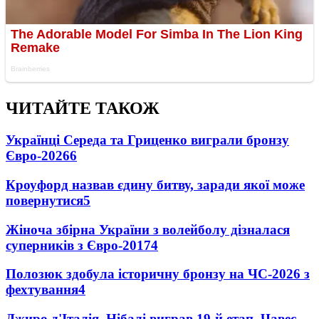
ЧИТАЙТЕ ТАКОЖ
Українці Середа та Гриценко виграли бронзу
Євро-2026
6
Кроуфорд назвав єдину битву, заради якої може
повернутися
5
Жіноча збірна України з волейболу дізналася
суперників з Євро-2017
4
Полозюк здобула історичну бронзу на ЧС-2026 з
фехтування
4
Джиро д'Італія. Нібалі виграв 19-й етап, Чавес