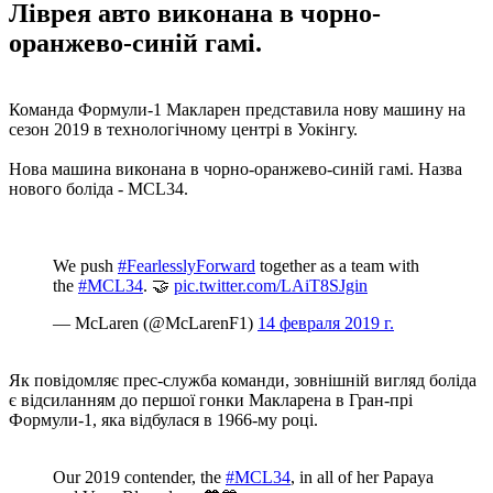
Ліврея авто виконана в чорно-
оранжево-синій гамі.
Команда Формули-1 Макларен представила нову машину на
сезон 2019 в технологічному центрі в Уокінгу.
Нова машина виконана в чорно-оранжево-синій гамі. Назва
нового боліда - MCL34.
We push
#FearlesslyForward
together as a team with
the
#MCL34
. 🤝
pic.twitter.com/LAiT8SJgin
— McLaren (@McLarenF1)
14 февраля 2019 г.
Як повідомляє прес-служба команди, зовнішній вигляд боліда
є відсиланням до першої гонки Макларена в Гран-прі
Формули-1, яка відбулася в 1966-му році.
Our 2019 contender, the
#MCL34
, in all of her Papaya