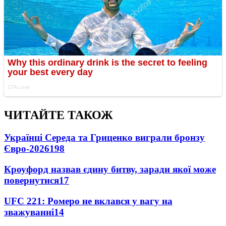
ЧИТАЙТЕ ТАКОЖ
Українці Середа та Гриценко виграли бронзу
Євро-2026
198
Кроуфорд назвав єдину битву, заради якої може
повернутися
17
UFC 221: Ромеро не вклався у вагу на
зважуванні
14