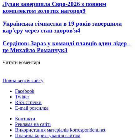
Лузан завершила Євро-2026 з повним
комплектом золотих нагород
9
Українська гімнастка в 19 років завершила
кар'єру через стан здоров'я
4
Сердінов: Зараз у команді плавців один лідер -
це Михайло Романчук
3
Читати коментарі
Повна версія сайту
Facebook
Twitter
RSS-стрічки
E-mail розсилка
Контакти
Реклама на сайті
Використання матеріалів korrespondent.net
Правила користування сайтом