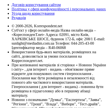
Договір користування сайтом
Політика у сфері конфіденційності і персональних даних
Угода щодо користування
Редакція
© 2000-2026, Korrespondent.net
Суб'єкт у сфері онлайн-медіа Назва онлайн-медіа –
«КореспонденТ.net» Адреса: 02091, місто Київ,
ХАРКІВСЬКЕ ШОСЕ, будинок 172-Б, офіс 208/1 E-mail:
sunlight@mediadim.com.ua
Телефон: 044-205-43-00
Ідентифікатор медіа – R40-06068
Використання будь-яких матеріалів, розміщених на
сайті, дозволяється за умови посилання на
Корреспондент.net.
При копіюванні матеріалів зі сторінки « Новини України
і світу» , для інтернет - видань - обов'язкове пряме
відкрите для пошукових систем гіперпосилання .
Посилання має бути розміщена в незалежності від
повного або часткового використання матеріалів.
Гіперпосилання ( для інтернет - видань) - повинна бути
розміщена в підзаголовку або в першому абзаці
матеріалу.
Новини з позначками "Думка", "Експертиза", "Заява",
"Регіони", "Гроші", "Влада", "Вибори", "Тест-драйв",