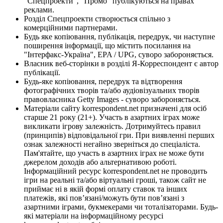
"Спецпроекти", "Промо" публікуються на правах
реклами.
Розділ Спецпроекти створюється спільно з
комерційними партнерами.
Будь яке копіювання, публікація, передрук, чи наступне
поширення інформації, що містить посилання на
"Інтерфакс-Україна", EPA / UPG, суворо забороняється.
Власник веб-сторінки в розділі Я-Корреспондент є автор
публікації.
Будь-яке копіювання, передрук та відтворення
фотографічних творів та/або аудіовізуальних творів
правовласника Getty Images - суворо забороняється.
Матеріали сайту korrespondent.net призначені для осіб
старше 21 року (21+). Участь в азартних іграх може
викликати ігрову залежність. Дотримуйтесь правил
(принципів) відповідальної гри. При виявленні перших
ознак залежності негайно зверніться до спеціаліста.
Пам'ятайте, що участь в азартних іграх не може бути
джерелом доходів або альтернативою роботі.
Інформаційний ресурс korrespondent.net не проводить
ігри на реальні та/або віртуальні гроші, також сайт не
приймає ні в якій формі оплату ставок та інших
платежів, які пов’язані/можуть бути пов’язані з
азартними іграми, букмекерами чи тоталізаторами. Будь-
які матеріали на інформаційному ресурсі