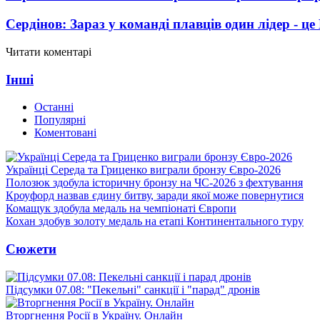
Сердінов: Зараз у команді плавців один лідер - 
Читати коментарі
Інші
Останні
Популярні
Коментовані
Українці Середа та Гриценко виграли бронзу Євро-2026
Полозюк здобула історичну бронзу на ЧС-2026 з фехтування
Кроуфорд назвав єдину битву, заради якої може повернутися
Комащук здобула медаль на чемпіонаті Європи
Кохан здобув золоту медаль на етапі Континентального туру
Сюжети
Підсумки 07.08: "Пекельні" санкції і "парад" дронів
Вторгнення Росії в Україну. Онлайн