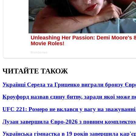
ЧИТАЙТЕ ТАКОЖ
Українці Середа та Гриценко виграли бронзу Євр
Кроуфорд назвав єдину битву, заради якої може 
UFC 221: Ромеро не вклався у вагу на зважуванні
Лузан завершила Євро-2026 з повним комплектом
Українська гімнастка в 19 років завершила кар'єр