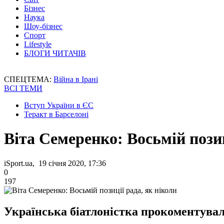
Бізнес
Наука
Шоу-бізнес
Спорт
Lifestyle
БЛОГИ ЧИТАЧІВ
СПЕЦТЕМА:
Війна в Ірані
ВСІ ТЕМИ
Вступ України в ЄС
Теракт в Барселоні
Віта Семеренко: Восьмій позиц
iSport.ua, 19 січня 2020, 17:36
0
197
Українська біатлоністка прокоментувал