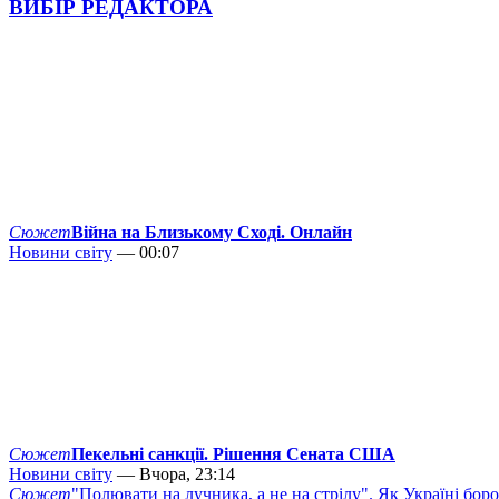
ВИБІР РЕДАКТОРА
Сюжет
Війна на Близькому Сході. Онлайн
Новини світу
— 00:07
Сюжет
Пекельні санкції. Рішення Сената США
Новини світу
— Вчора, 23:14
Сюжет
"Полювати на лучника, а не на стрілу". Як Україні бор