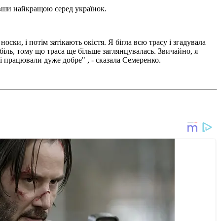
тавши найкращою серед українок.
ски, і потім затікають окістя. Я бігла всю трасу і згадувала
іль, тому що траса ще більше заглянцувалась. Звичайно, я
жі працювали дуже добре" , - сказала Семеренко.