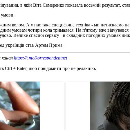
слідування, в якій Віта Семеренко показала восьмий результат, с
 умови.
ним колом. А у нас така специфічна техніка - ми натискаємо на но
одним умовам чотири кола трималася. На п'ятому вже відчувався б
е чудово. Велике спасибі сервісу - в складних погодних умовах ли
ед українців став Артем Прима.
ш канал
https://t.me/korrespondentnet
ь Ctrl + Enter, щоб повідомити про це редакцію.