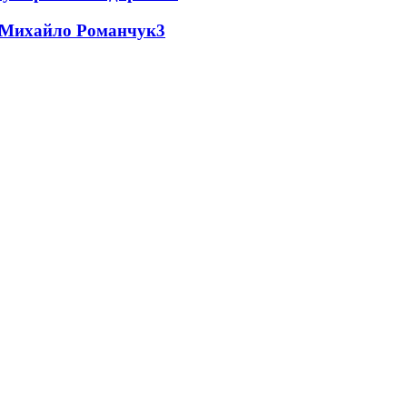
це Михайло Романчук
3