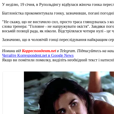
У неділю, 19 січня, в Рупольдінгу відбулася жіноча гонка пере
Біатлоністка прокоментувала гонку, зазначивши, погані погодні
"Не скажу, що не вистачило сил, просто траса глянцувалась з кож
слова тренера: "Головне - не напружувати окістя". Завдяки пог
восьмій позиції рада, як ніколи. Відстрілялася чотири нулі - ц
Зазначимо, що в чоловічій гонці переслідування найкращим сер
Новини від
Корреспондент.net
в Telegram. Підписуйтесь на на
Читайте Korrespondent.net в Google News
Якщо ви помітили помилку, виділіть необхідний текст і натисніт