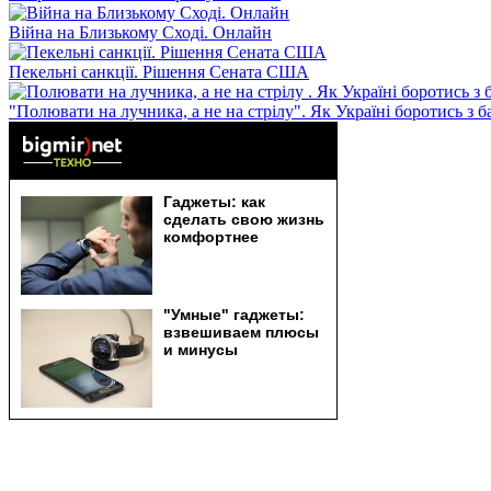
Війна на Близькому Сході. Онлайн
Пекельні санкції. Рішення Сената США
"Полювати на лучника, а не на стрілу". Як Україні боротись з 