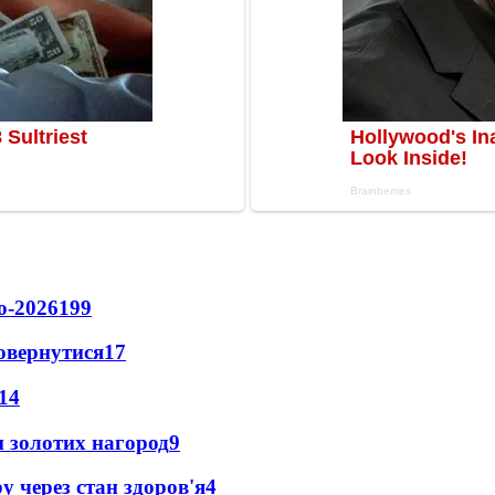
о-2026
199
повернутися
17
14
 золотих нагород
9
у через стан здоров'я
4