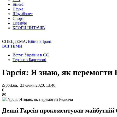
Бізнес
Наука
Шоу-бізнес
Спорт
Lifestyle
БЛОГИ ЧИТАЧІВ
СПЕЦТЕМА:
Війна в Ірані
ВСІ ТЕМИ
Вступ України в ЄС
Теракт в Барселоні
Гарсія: Я знаю, як перемогти
iSport.ua, 23 січня 2020, 13:40
0
89
Денні Гарсія прокоментував майбутній б