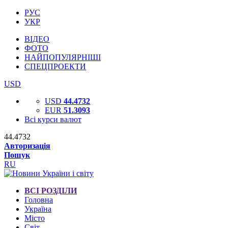
РУС
УКР
ВІДЕО
ФОТО
НАЙПОПУЛЯРНІШІ
СПЕЦПРОЕКТИ
USD
USD
44.4732
EUR
51.3093
Всі курси валют
44.4732
Авторизація
Пошук
RU
ВСІ РОЗДІЛИ
Головна
Україна
Місто
Світ