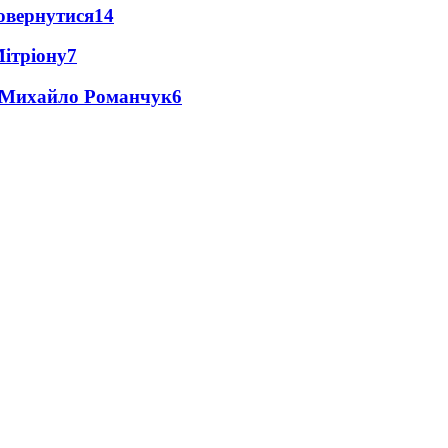
повернутися
14
Мітріону
7
це Михайло Романчук
6