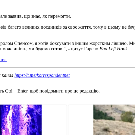
ле заявив, що знає, як перемогти.
ів багато великих поєдинків за своє життя, тому в цьому не бачу
ролом Спенсом, я хотів боксувати з іншим жорстким лівшею. Ми н
а можливість, ми будемо готові", - цитує Гарсію
Bad Left Hook.
ння.
ш канал
https://t.me/korrespondentnet
ь Ctrl + Enter, щоб повідомити про це редакцію.