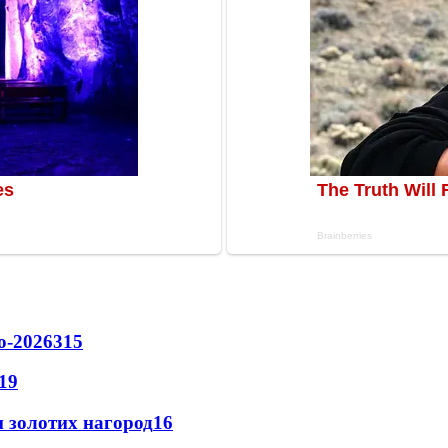
о-2026
315
19
 золотих нагород
16