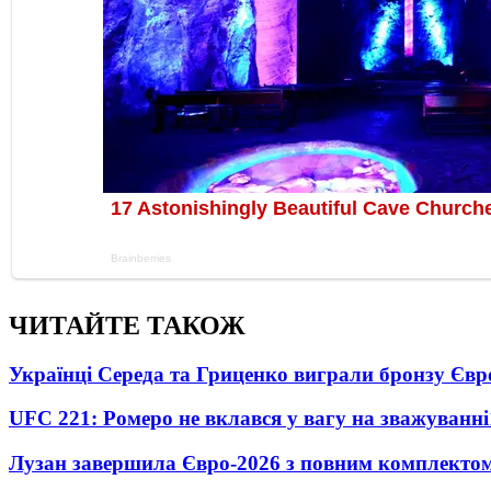
ЧИТАЙТЕ ТАКОЖ
Українці Середа та Гриценко виграли бронзу Євр
UFC 221: Ромеро не вклався у вагу на зважуванні
Лузан завершила Євро-2026 з повним комплектом