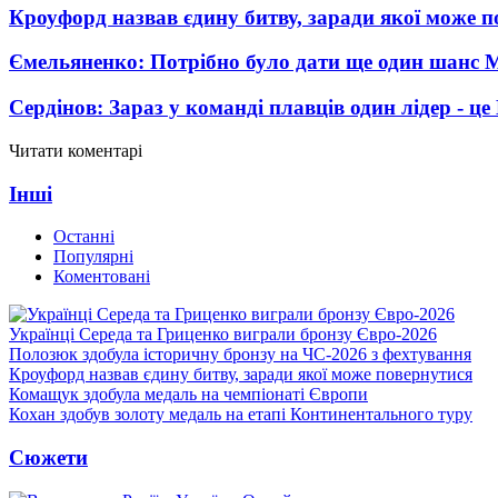
Кроуфорд назвав єдину битву, заради якої може 
Ємельяненко: Потрібно було дати ще один шанс 
Сердінов: Зараз у команді плавців один лідер - 
Читати коментарі
Інші
Останні
Популярні
Коментовані
Українці Середа та Гриценко виграли бронзу Євро-2026
Полозюк здобула історичну бронзу на ЧС-2026 з фехтування
Кроуфорд назвав єдину битву, заради якої може повернутися
Комащук здобула медаль на чемпіонаті Європи
Кохан здобув золоту медаль на етапі Континентального туру
Сюжети