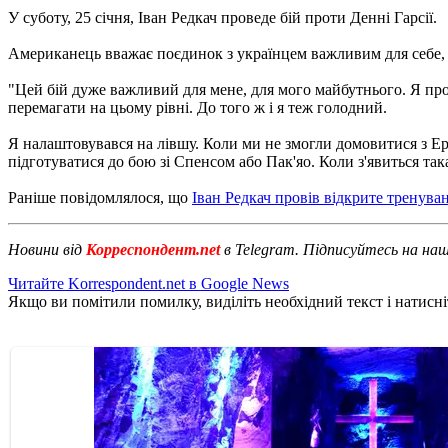
У суботу, 25 січня, Іван Редкач проведе бій проти Денні Гарсії.
Американець вважає поєдинок з українцем важливим для себе, а
"Цей бій дуже важливий для мене, для мого майбутнього. Я пров
перемагати на цьому рівні. До того ж і я теж голодний.
Я налаштовувався на лівшу. Коли ми не змогли домовитися з Ер
підготуватися до бою зі Спенсом або Пак'яо. Коли з'явиться так
Раніше повідомлялося, що
Іван Редкач провів відкрите тренува
Новини від
Корреспондент.net
в Telegram. Підписуйтесь на на
Читайте Korrespondent.net в Google News
Якщо ви помітили помилку, виділіть необхідний текст і натисніт