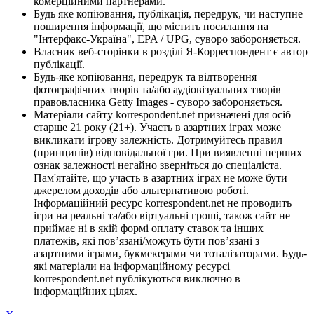
комерційними партнерами.
Будь яке копіювання, публікація, передрук, чи наступне
поширення інформації, що містить посилання на
"Інтерфакс-Україна", EPA / UPG, суворо забороняється.
Власник веб-сторінки в розділі Я-Корреспондент є автор
публікації.
Будь-яке копіювання, передрук та відтворення
фотографічних творів та/або аудіовізуальних творів
правовласника Getty Images - суворо забороняється.
Матеріали сайту korrespondent.net призначені для осіб
старше 21 року (21+). Участь в азартних іграх може
викликати ігрову залежність. Дотримуйтесь правил
(принципів) відповідальної гри. При виявленні перших
ознак залежності негайно зверніться до спеціаліста.
Пам'ятайте, що участь в азартних іграх не може бути
джерелом доходів або альтернативою роботі.
Інформаційний ресурс korrespondent.net не проводить
ігри на реальні та/або віртуальні гроші, також сайт не
приймає ні в якій формі оплату ставок та інших
платежів, які пов’язані/можуть бути пов’язані з
азартними іграми, букмекерами чи тоталізаторами. Будь-
які матеріали на інформаційному ресурсі
korrespondent.net публікуються виключно в
інформаційних цілях.