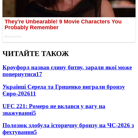
ЧИТАЙТЕ ТАКОЖ
Кроуфорд назвав єдину битву, заради якої може
повернутися
17
Українці Середа та Гриценко виграли бронзу
Євро-2026
11
UFC 221: Ромеро не вклався у вагу на
зважуванні
5
Полозюк здобула історичну бронзу на ЧС-2026 з
фехтування
5