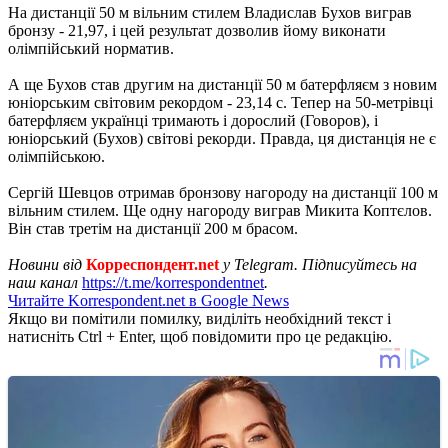
На дистанції 50 м вільним стилем Владислав Бухов виграв
бронзу - 21,97, і цей результат дозволив йому виконати
олімпійський норматив.
А ще Бухов став другим на дистанції 50 м батерфляєм з новим
юніорським світовим рекордом - 23,14 с. Тепер на 50-метрівці
батерфляєм українці тримають і дорослий (Говоров), і
юніорський (Бухов) світові рекорди. Правда, ця дистанція не є
олімпійською.
Сергій Шевцов отримав бронзову нагороду на дистанції 100 м
вільним стилем. Ще одну нагороду виграв Микита Коптєлов.
Він став третім на дистанції 200 м брасом.
Новини від
Корреспондент.net
у Telegram. Підписуйтесь на
наш канал
https://t.me/korrespondentnet
.
Читайте Korrespondent.net в Google News
Якщо ви помітили помилку, виділіть необхідний текст і
натисніть Ctrl + Enter, щоб повідомити про це редакцію.