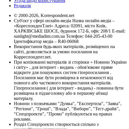
Угода щодо користування
Редакція
© 2000-2026, Korrespondent.net
Суб'єкт у сфері онлайн-медіа Назва онлайн-медіа –
«КореспонденТ.net» Адреса: 02091, місто Київ,
ХАРКІВСЬКЕ ШОСЕ, будинок 172-Б, офіс 208/1 E-mail:
sunlight@mediadim.com.ua
Телефон: 044-205-43-00
Ідентифікатор медіа – R40-06068
Використання будь-яких матеріалів, розміщених на
сайті, дозволяється за умови посилання на
Корреспондент.net.
При копіюванні матеріалів зі сторінки « Новини України
і світу» , для інтернет - видань - обов'язкове пряме
відкрите для пошукових систем гіперпосилання .
Посилання має бути розміщена в незалежності від
повного або часткового використання матеріалів.
Гіперпосилання ( для інтернет - видань) - повинна бути
розміщена в підзаголовку або в першому абзаці
матеріалу.
Новини з позначками "Думка", "Експертиза", "Заява",
"Регіони", "Гроші", "Влада", "Вибори", "Тест-драйв",
"Спецпроекти", "Промо" публікуються на правах
реклами.
Розділ Спецпроекти створюється спільно з