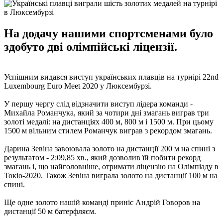
На додачу нашими спортсменами було
здобуто дві олімпійські ліцензії.
Успішним видався виступ українських плавців на турнірі 22nd
Luxembourg Euro Meet 2020 у Люксембурзі.
У першу чергу слід відзначити виступ лідера команди -
Михайла Романчука, який за чотири дні змагань виграв три
золоті медалі: на дистанціях 400 м, 800 м і 1500 м. При цьому
1500 м вільним стилем Романчук виграв з рекордом змагань.
Дарина Зевіна завоювала золото на дистанції 200 м на спині з
результатом - 2:09,85 хв., який дозволив їй побити рекорд
змагань і, що найголовніше, отримати ліцензію на Олімпіаду в
Токіо-2020. Також Зевіна виграла золото на дистанції 100 м на
спині.
Ще одне золото нашій команді приніс Андрій Говоров на
дистанції 50 м батерфляєм.