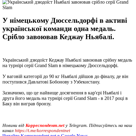
У німецькому Дюссельдорфі в активі
української команди одна медаль.
Срібло завоював Кеджау Ньябалі.
Український дзюдоїст Кеджау Ньябалі завоював срібну медаль
на турнірі серії Grand Slam в німецькому Дюссельдорфі.
У ваговій категорії до 90 кг Ньябалі дійшов до фіналу, де він
поступився Давлатові Бобонову з Узбекистану.
Зазначимо, що це найвище досягнення в кар'єрі Ньябалі і
друга його медаль на турнірі серії Grand Slam - в 2017 році в
Баку він виграв бронзу.
Новини від
Корреспондент.net
у Telegram. Підписуйтесь на наш
канал
https://t.me/korrespondentnet
Читайте Korrespondent.net в Google News