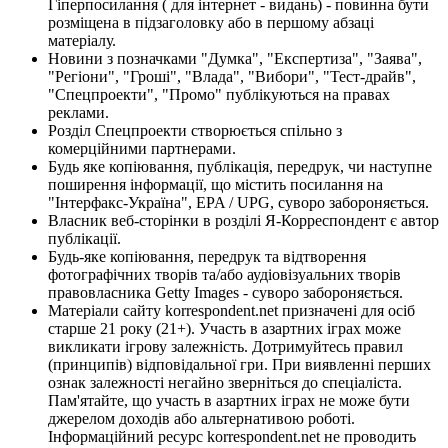
Гіперпосилання ( для інтернет - видань) - повинна бути
розміщена в підзаголовку або в першому абзаці
матеріалу.
Новини з позначками "Думка", "Експертиза", "Заява",
"Регіони", "Гроші", "Влада", "Вибори", "Тест-драйв",
"Спецпроекти", "Промо" публікуються на правах
реклами.
Розділ Спецпроекти створюється спільно з
комерційними партнерами.
Будь яке копіювання, публікація, передрук, чи наступне
поширення інформації, що містить посилання на
"Інтерфакс-Україна", EPA / UPG, суворо забороняється.
Власник веб-сторінки в розділі Я-Корреспондент є автор
публікації.
Будь-яке копіювання, передрук та відтворення
фотографічних творів та/або аудіовізуальних творів
правовласника Getty Images - суворо забороняється.
Матеріали сайту korrespondent.net призначені для осіб
старше 21 року (21+). Участь в азартних іграх може
викликати ігрову залежність. Дотримуйтесь правил
(принципів) відповідальної гри. При виявленні перших
ознак залежності негайно зверніться до спеціаліста.
Пам'ятайте, що участь в азартних іграх не може бути
джерелом доходів або альтернативою роботі.
Інформаційний ресурс korrespondent.net не проводить