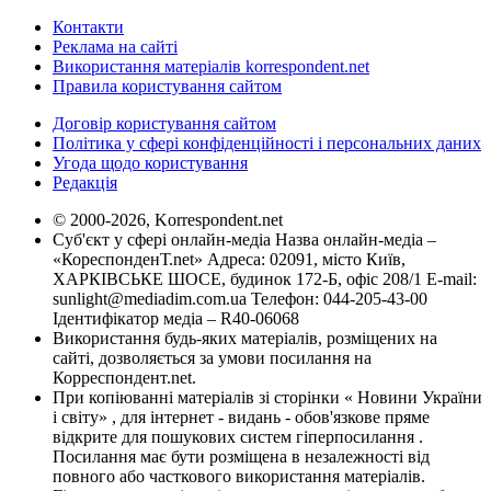
Контакти
Реклама на сайті
Використання матеріалів korrespondent.net
Правила користування сайтом
Договір користування сайтом
Політика у сфері конфіденційності і персональних даних
Угода щодо користування
Редакція
© 2000-2026, Korrespondent.net
Суб'єкт у сфері онлайн-медіа Назва онлайн-медіа –
«КореспонденТ.net» Адреса: 02091, місто Київ,
ХАРКІВСЬКЕ ШОСЕ, будинок 172-Б, офіс 208/1 E-mail:
sunlight@mediadim.com.ua
Телефон: 044-205-43-00
Ідентифікатор медіа – R40-06068
Використання будь-яких матеріалів, розміщених на
сайті, дозволяється за умови посилання на
Корреспондент.net.
При копіюванні матеріалів зі сторінки « Новини України
і світу» , для інтернет - видань - обов'язкове пряме
відкрите для пошукових систем гіперпосилання .
Посилання має бути розміщена в незалежності від
повного або часткового використання матеріалів.