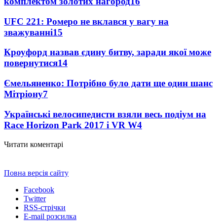
комплектом золотих нагород
16
UFC 221: Ромеро не вклався у вагу на
зважуванні
15
Кроуфорд назвав єдину битву, заради якої може
повернутися
14
Ємельяненко: Потрібно було дати ще один шанс
Мітріону
7
Українські велосипедисти взяли весь подіум на
Race Horizon Park 2017 і VR W
4
Читати коментарі
Повна версія сайту
Facebook
Twitter
RSS-стрічки
E-mail розсилка