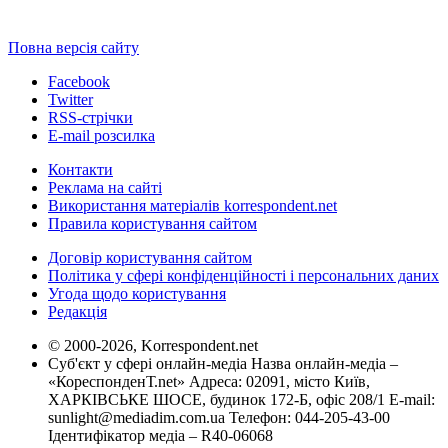
Повна версія сайту
Facebook
Twitter
RSS-стрічки
E-mail розсилка
Контакти
Реклама на сайті
Використання матеріалів korrespondent.net
Правила користування сайтом
Договір користування сайтом
Політика у сфері конфіденційності і персональних даних
Угода щодо користування
Редакція
© 2000-2026, Korrespondent.net
Суб'єкт у сфері онлайн-медіа Назва онлайн-медіа –
«КореспонденТ.net» Адреса: 02091, місто Київ,
ХАРКІВСЬКЕ ШОСЕ, будинок 172-Б, офіс 208/1 E-mail:
sunlight@mediadim.com.ua
Телефон: 044-205-43-00
Ідентифікатор медіа – R40-06068