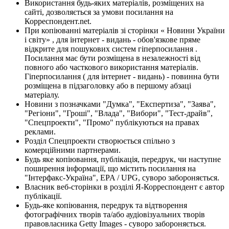
Використання будь-яких матеріалів, розміщених на
сайті, дозволяється за умови посилання на
Корреспондент.net.
При копіюванні матеріалів зі сторінки « Новини України
і світу» , для інтернет - видань - обов'язкове пряме
відкрите для пошукових систем гіперпосилання .
Посилання має бути розміщена в незалежності від
повного або часткового використання матеріалів.
Гіперпосилання ( для інтернет - видань) - повинна бути
розміщена в підзаголовку або в першому абзаці
матеріалу.
Новини з позначками "Думка", "Експертиза", "Заява",
"Регіони", "Гроші", "Влада", "Вибори", "Тест-драйв",
"Спецпроекти", "Промо" публікуються на правах
реклами.
Розділ Спецпроекти створюється спільно з
комерційними партнерами.
Будь яке копіювання, публікація, передрук, чи наступне
поширення інформації, що містить посилання на
"Інтерфакс-Україна", EPA / UPG, суворо забороняється.
Власник веб-сторінки в розділі Я-Корреспондент є автор
публікації.
Будь-яке копіювання, передрук та відтворення
фотографічних творів та/або аудіовізуальних творів
правовласника Getty Images - суворо забороняється.