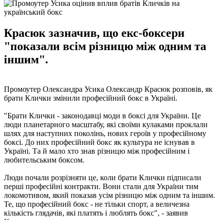
Красюк зазначив, що екс-боксери
"показали всім різницю між одним та
іншим".
Промоутер Олександра Усика Олександр Красюк розповів, як
брати Клички змінили професійний бокс в Україні.
"Брати Клички - законодавці моди в боксі для України. Це
люди планетарного масштабу, які своїми кулаками проклали
шлях для наступних поколінь, нових героїв у професійному
боксі. До них професійний бокс як культура не існував в
Україні. Та й мало хто знав різницю між професійним і
любительським боксом.
Люди почали розрізняти це, коли брати Клички підписали
перші професійні контракти. Вони стали для України тим
локомотивом, який показав усім різницю між одним та іншим.
Те, що професійний бокс - не тільки спорт, а величезна
кількість глядачів, які платять і люблять бокс", - заявив