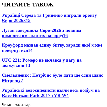
ЧИТАЙТЕ ТАКОЖ
Українці Середа та Гриценко виграли бронзу
Євро-2026
315
Лузан завершила Євро-2026 з повним
комплектом золотих нагород
16
Кроуфорд назвав єдину битву, заради якої може
повернутися
14
UFC 221: Ромеро не вклався у вагу на
зважуванні
13
Ємельяненко: Потрібно було дати ще один шанс
Мітріону
7
Українські велосипедисти взяли весь подіум на
Race Horizon Park 2017 і VR W
4
Читати коментарі