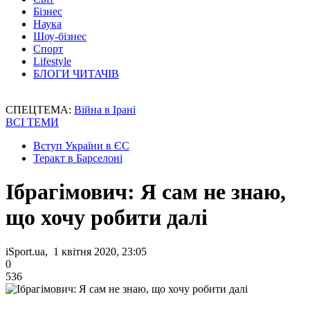
Бізнес
Наука
Шоу-бізнес
Спорт
Lifestyle
БЛОГИ ЧИТАЧІВ
СПЕЦТЕМА:
Війна в Ірані
ВСІ ТЕМИ
Вступ України в ЄС
Теракт в Барселоні
Ібрагімович: Я сам не знаю,
що хочу робити далі
iSport.ua, 1 квітня 2020, 23:05
0
536