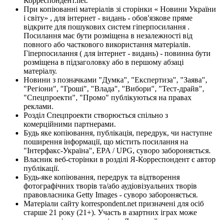
Корреспондент.net.
При копіюванні матеріалів зі сторінки « Новини України
і світу» , для інтернет - видань - обов'язкове пряме
відкрите для пошукових систем гіперпосилання .
Посилання має бути розміщена в незалежності від
повного або часткового використання матеріалів.
Гіперпосилання ( для інтернет - видань) - повинна бути
розміщена в підзаголовку або в першому абзаці
матеріалу.
Новини з позначками "Думка", "Експертиза", "Заява",
"Регіони", "Гроші", "Влада", "Вибори", "Тест-драйв",
"Спецпроекти", "Промо" публікуються на правах
реклами.
Розділ Спецпроекти створюється спільно з
комерційними партнерами.
Будь яке копіювання, публікація, передрук, чи наступне
поширення інформації, що містить посилання на
"Інтерфакс-Україна", EPA / UPG, суворо забороняється.
Власник веб-сторінки в розділі Я-Корреспондент є автор
публікації.
Будь-яке копіювання, передрук та відтворення
фотографічних творів та/або аудіовізуальних творів
правовласника Getty Images - суворо забороняється.
Матеріали сайту korrespondent.net призначені для осіб
старше 21 року (21+). Участь в азартних іграх може