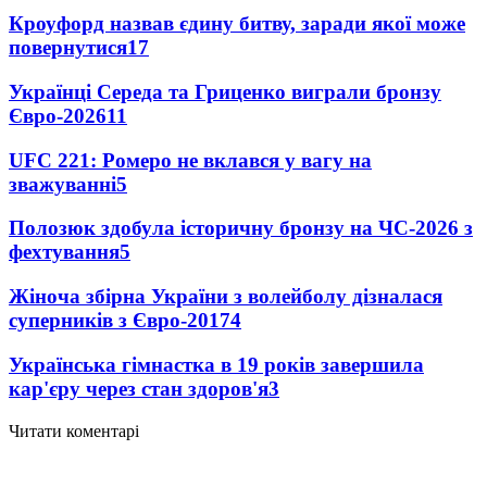
Кроуфорд назвав єдину битву, заради якої може
повернутися
17
Українці Середа та Гриценко виграли бронзу
Євро-2026
11
UFC 221: Ромеро не вклався у вагу на
зважуванні
5
Полозюк здобула історичну бронзу на ЧС-2026 з
фехтування
5
Жіноча збірна України з волейболу дізналася
суперників з Євро-2017
4
Українська гімнастка в 19 років завершила
кар'єру через стан здоров'я
3
Читати коментарі