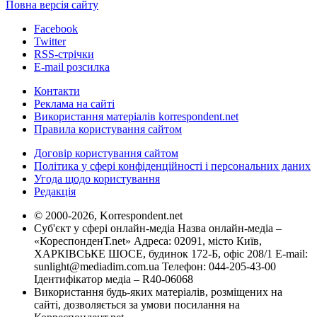
Повна версія сайту
Facebook
Twitter
RSS-стрічки
E-mail розсилка
Контакти
Реклама на сайті
Використання матеріалів korrespondent.net
Правила користування сайтом
Договір користування сайтом
Політика у сфері конфіденційності і персональних даних
Угода щодо користування
Редакція
© 2000-2026, Korrespondent.net
Суб'єкт у сфері онлайн-медіа Назва онлайн-медіа –
«КореспонденТ.net» Адреса: 02091, місто Київ,
ХАРКІВСЬКЕ ШОСЕ, будинок 172-Б, офіс 208/1 E-mail:
sunlight@mediadim.com.ua
Телефон: 044-205-43-00
Ідентифікатор медіа – R40-06068
Використання будь-яких матеріалів, розміщених на
сайті, дозволяється за умови посилання на