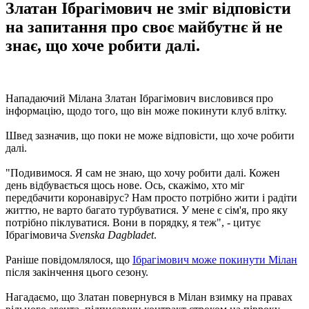
Златан Ібрагімович не зміг відповісти
на запитання про своє майбутнє й не
знає, що хоче робити далі.
Нападаючий Мілана Златан Ібрагімович висловився про
інформацію, щодо того, що він може покинути клуб влітку.
Швед зазначив, що поки не може відповісти, що хоче робити
далі.
"Подивимося. Я сам не знаю, що хочу робити далі. Кожен
день відбувається щось нове. Ось, скажімо, хто міг
передбачити коронавірус? Нам просто потрібно жити і радіти
життю, не варто багато турбуватися. У мене є сім'я, про яку
потрібно піклуватися. Вони в порядку, я теж", - цитує
Ібрагімовича
Svenska Dagbladet
.
Раніше повідомлялося, що
Ібрагімович може покинути Мілан
після закінчення цього сезону.
Нагадаємо, що Златан повернувся в Мілан взимку на правах