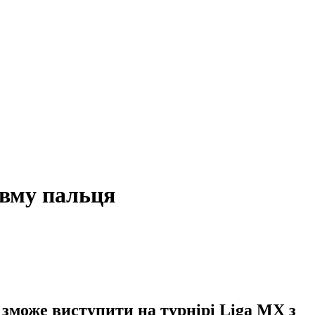
авму пальця
зможе виступити на турнірі Liga MX з