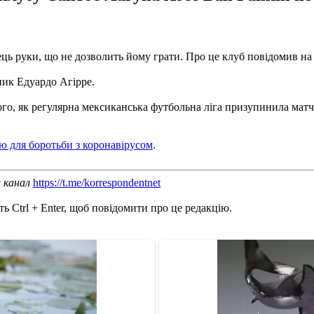
ць руки, що не дозволить йому грати. Про це клуб повідомив на 
ник Едуардо Агірре.
го, як регулярна мексиканська футбольна ліга призупинила матчі
стю для боротьби з коронавірусом
.
ш канал
https://t.me/korrespondentnet
ь Ctrl + Enter, щоб повідомити про це редакцію.