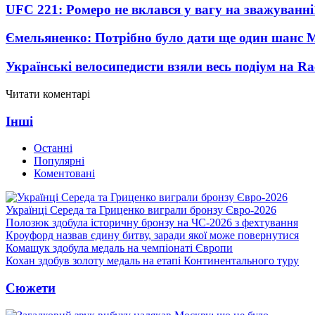
UFC 221: Ромеро не вклався у вагу на зважуванні
Ємельяненко: Потрібно було дати ще один шанс 
Українські велосипедисти взяли весь подіум на Ra
Читати коментарі
Інші
Останні
Популярні
Коментовані
Українці Середа та Гриценко виграли бронзу Євро-2026
Полозюк здобула історичну бронзу на ЧС-2026 з фехтування
Кроуфорд назвав єдину битву, заради якої може повернутися
Комащук здобула медаль на чемпіонаті Європи
Кохан здобув золоту медаль на етапі Континентального туру
Сюжети