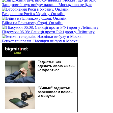
Загадковий звук вибуху налякав Москву: що це було
Вторгнення Росії в Україну. Онлайн
Війна на Близькому Сході. Онлайн
Підсумки 06.08: Санкції проти РФ і дрон у Лейпцигу
Бенкет генералів. Наслідки вибуху в Москві