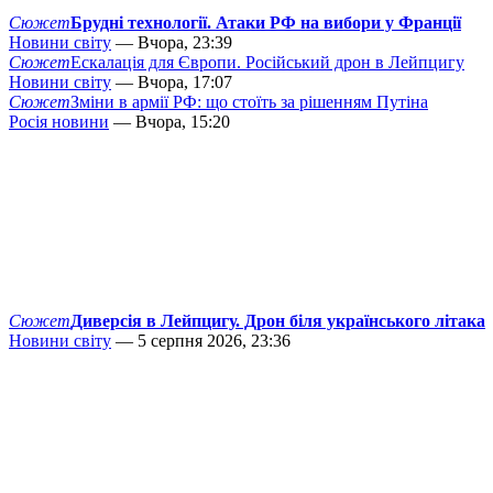
Сюжет
Брудні технології. Атаки РФ на вибори у Франції
Новини світу
— Вчора, 23:39
Сюжет
Ескалація для Європи. Російський дрон в Лейпцигу
Новини світу
— Вчора, 17:07
Сюжет
Зміни в армії РФ: що стоїть за рішенням Путіна
Росія новини
— Вчора, 15:20
Сюжет
Диверсія в Лейпцигу. Дрон біля українського літака
Новини світу
— 5 серпня 2026, 23:36