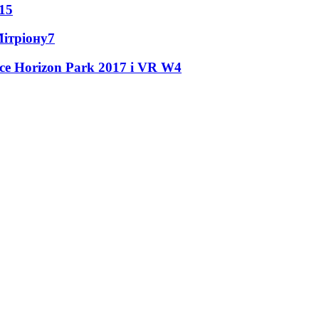
15
Мітріону
7
ce Horizon Park 2017 і VR W
4