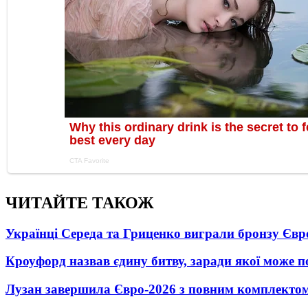
ЧИТАЙТЕ ТАКОЖ
Українці Середа та Гриценко виграли бронзу Євр
Кроуфорд назвав єдину битву, заради якої може 
Лузан завершила Євро-2026 з повним комплектом