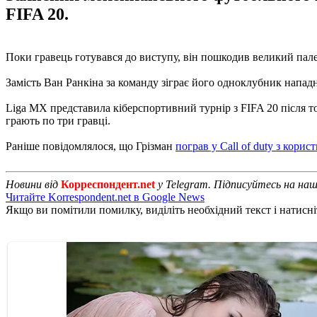
FIFA 20.
Поки гравець готувався до виступу, він пошкодив великий пале
Замість Ван Ранкіна за команду зіграє його одноклубник напад
Liga MX представила кіберспортивний турнір з FIFA 20 після то
грають по три гравці.
Раніше повідомлялося, що Грізман
пограв у Call of duty з кори
Новини від
Корреспондент.net
у Telegram. Підписуйтесь на на
Читайте Korrespondent.net в Google News
Якщо ви помітили помилку, виділіть необхідний текст і натисніт