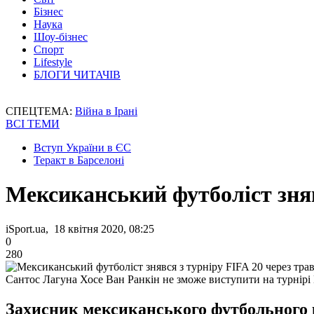
Бізнес
Наука
Шоу-бізнес
Спорт
Lifestyle
БЛОГИ ЧИТАЧІВ
СПЕЦТЕМА:
Війна в Ірані
ВСІ ТЕМИ
Вступ України в ЄС
Теракт в Барселоні
Мексиканський футболіст зняв
iSport.ua, 18 квітня 2020, 08:25
0
280
Сантос Лагуна Хосе Ван Ранкін не зможе виступити на турнірі
Захисник мексиканського футбольного к