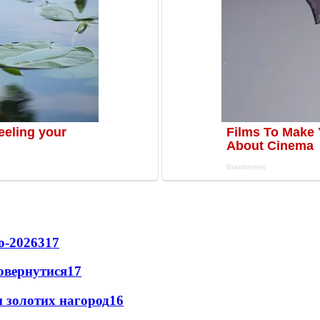
о-2026
317
повернутися
17
 золотих нагород
16