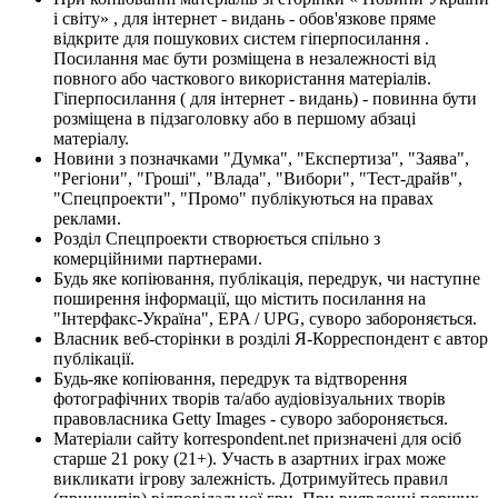
і світу» , для інтернет - видань - обов'язкове пряме
відкрите для пошукових систем гіперпосилання .
Посилання має бути розміщена в незалежності від
повного або часткового використання матеріалів.
Гіперпосилання ( для інтернет - видань) - повинна бути
розміщена в підзаголовку або в першому абзаці
матеріалу.
Новини з позначками "Думка", "Експертиза", "Заява",
"Регіони", "Гроші", "Влада", "Вибори", "Тест-драйв",
"Спецпроекти", "Промо" публікуються на правах
реклами.
Розділ Спецпроекти створюється спільно з
комерційними партнерами.
Будь яке копіювання, публікація, передрук, чи наступне
поширення інформації, що містить посилання на
"Інтерфакс-Україна", EPA / UPG, суворо забороняється.
Власник веб-сторінки в розділі Я-Корреспондент є автор
публікації.
Будь-яке копіювання, передрук та відтворення
фотографічних творів та/або аудіовізуальних творів
правовласника Getty Images - суворо забороняється.
Матеріали сайту korrespondent.net призначені для осіб
старше 21 року (21+). Участь в азартних іграх може
викликати ігрову залежність. Дотримуйтесь правил