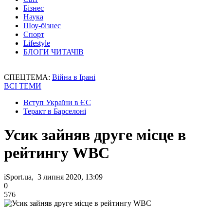
Бізнес
Наука
Шоу-бізнес
Спорт
Lifestyle
БЛОГИ ЧИТАЧІВ
СПЕЦТЕМА:
Війна в Ірані
ВСІ ТЕМИ
Вступ України в ЄС
Теракт в Барселоні
Усик зайняв друге місце в
рейтингу WBC
iSport.ua, 3 липня 2020, 13:09
0
576