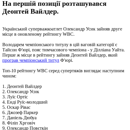
На першій позиції розташувався
Деонтей Вайлдер.
Український суперважкоатлет Олександр Усик зайняв друге
місце в оновленому рейтингу WBC.
Володарем чемпіонського титулу в цій ваговій категорії є
Тайсон Ф'юрі, пояс тимчасового чемпіона - у Ділліана Уайта.
Перше ж місце в рейтингу зайняв Деонтей Вайлдер, який
програв чемпіонський титул
Ф'юрі.
Топ-10 рейтингу WBC серед супертяжів виглядає наступним
чином:
1. Деонтей Вайлдер
2. Олександр Усик
3. Луїс Ортіс
4. Енді Руїс-молодший
5. Оскар Рівас
6. Джозеф Паркер
7. Даніель Дюбуа
8. Філіп Хрговіч
9. Олександр Повєткін