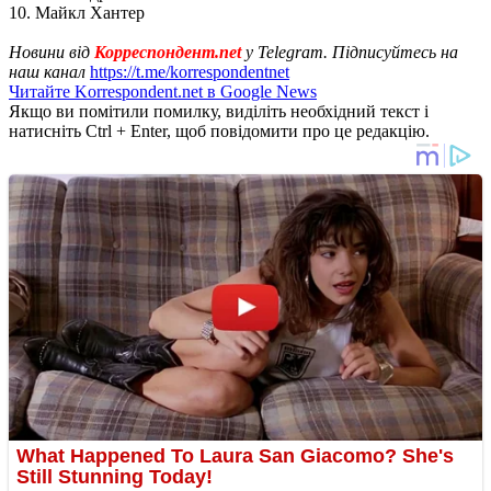
10. Майкл Хантер
Новини від
Корреспондент.net
у Telegram. Підписуйтесь на
наш канал
https://t.me/korrespondentnet
Читайте Korrespondent.net в Google News
Якщо ви помітили помилку, виділіть необхідний текст і
натисніть Ctrl + Enter, щоб повідомити про це редакцію.