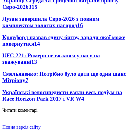
Українці Середа та Гриценко виграли бронзу
Євро-2026
315
Лузан завершила Євро-2026 з повним
комплектом золотих нагород
16
Кроуфорд назвав єдину битву, заради якої може
повернутися
14
UFC 221: Ромеро не вклався у вагу на
зважуванні
13
Ємельяненко: Потрібно було дати ще один шанс
Мітріону
7
Українські велосипедисти взяли весь подіум на
Race Horizon Park 2017 і VR W
4
Читати коментарі
Повна версія сайту