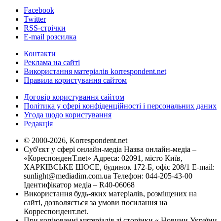
Facebook
Twitter
RSS-стрічки
E-mail розсилка
Контакти
Реклама на сайті
Використання матеріалів korrespondent.net
Правила користування сайтом
Договір користування сайтом
Політика у сфері конфіденційності і персональних даних
Угода щодо користування
Редакція
© 2000-2026, Korrespondent.net
Суб'єкт у сфері онлайн-медіа Назва онлайн-медіа –
«КореспонденТ.net» Адреса: 02091, місто Київ,
ХАРКІВСЬКЕ ШОСЕ, будинок 172-Б, офіс 208/1 E-mail:
sunlight@mediadim.com.ua
Телефон: 044-205-43-00
Ідентифікатор медіа – R40-06068
Використання будь-яких матеріалів, розміщених на
сайті, дозволяється за умови посилання на
Корреспондент.net.
При копіюванні матеріалів зі сторінки « Новини України