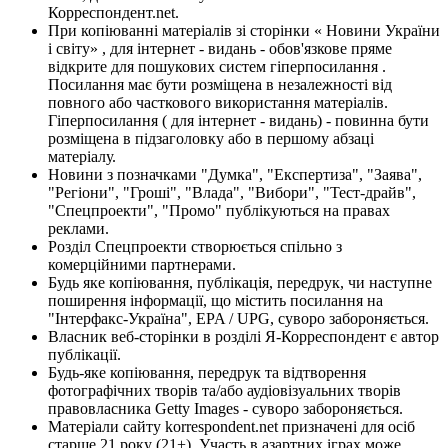
Корреспондент.net.
При копіюванні матеріалів зі сторінки « Новини України
і світу» , для інтернет - видань - обов'язкове пряме
відкрите для пошукових систем гіперпосилання .
Посилання має бути розміщена в незалежності від
повного або часткового використання матеріалів.
Гіперпосилання ( для інтернет - видань) - повинна бути
розміщена в підзаголовку або в першому абзаці
матеріалу.
Новини з позначками "Думка", "Експертиза", "Заява",
"Регіони", "Гроші", "Влада", "Вибори", "Тест-драйв",
"Спецпроекти", "Промо" публікуються на правах
реклами.
Розділ Спецпроекти створюється спільно з
комерційними партнерами.
Будь яке копіювання, публікація, передрук, чи наступне
поширення інформації, що містить посилання на
"Інтерфакс-Україна", EPA / UPG, суворо забороняється.
Власник веб-сторінки в розділі Я-Корреспондент є автор
публікації.
Будь-яке копіювання, передрук та відтворення
фотографічних творів та/або аудіовізуальних творів
правовласника Getty Images - суворо забороняється.
Матеріали сайту korrespondent.net призначені для осіб
старше 21 року (21+). Участь в азартних іграх може