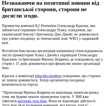
Незважаючи на позитивні новини від
британської сторони, сторони не
досягли згоди.
Промоутер компанії К2 Promotion Олександр Красюк, яка
займається справами Олександра Усика, повідомив, що
український боксер і британець Джо Джойс не домовилися
про умови поєдинку за тимчасовий пояс WBO у надважкій
вазі.
Всесвітня боксерська організація наприкінці січня відправила
листи промоутерам Усика і Джойса українцеві Олександру
Красюкю та британцеві Френку Воррену, де повідомила, що у
сторін є 15 днів домовитися про фінансові умови організації
бою.
Красюк у коментарі
klitschko-brothers
повідомив, що сторони
не зуміли домовитися. Тепер організатор поєдинку
визначиться на торгах.
"Пропозиція Френка Воррена не відповідає вимогам ринку,
тому ми будемо чекати проведення торгів. У ЗМІ вже
з'явилася
квітнева дата бою
. Вона не відповідає дійсності.
Дату бою буде визначати компанія, яка виграє торги", -