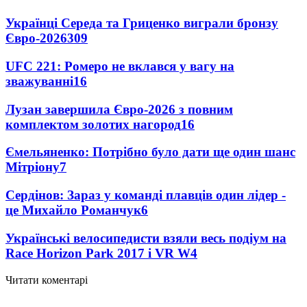
Українці Середа та Гриценко виграли бронзу
Євро-2026
309
UFC 221: Ромеро не вклався у вагу на
зважуванні
16
Лузан завершила Євро-2026 з повним
комплектом золотих нагород
16
Ємельяненко: Потрібно було дати ще один шанс
Мітріону
7
Сердінов: Зараз у команді плавців один лідер -
це Михайло Романчук
6
Українські велосипедисти взяли весь подіум на
Race Horizon Park 2017 і VR W
4
Читати коментарі