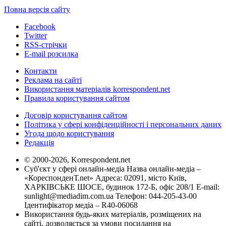
Повна версія сайту
Facebook
Twitter
RSS-стрічки
E-mail розсилка
Контакти
Реклама на сайті
Використання матеріалів korrespondent.net
Правила користування сайтом
Договір користування сайтом
Політика у сфері конфіденційності і персональних даних
Угода щодо користування
Редакція
© 2000-2026, Korrespondent.net
Суб'єкт у сфері онлайн-медіа Назва онлайн-медіа –
«КореспонденТ.net» Адреса: 02091, місто Київ,
ХАРКІВСЬКЕ ШОСЕ, будинок 172-Б, офіс 208/1 E-mail:
sunlight@mediadim.com.ua
Телефон: 044-205-43-00
Ідентифікатор медіа – R40-06068
Використання будь-яких матеріалів, розміщених на
сайті, дозволяється за умови посилання на