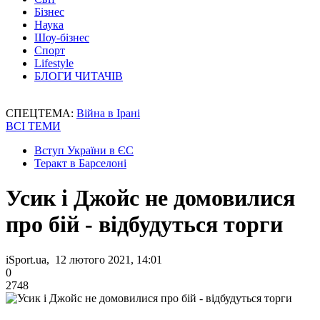
Бізнес
Наука
Шоу-бізнес
Спорт
Lifestyle
БЛОГИ ЧИТАЧІВ
СПЕЦТЕМА:
Війна в Ірані
ВСІ ТЕМИ
Вступ України в ЄС
Теракт в Барселоні
Усик і Джойс не домовилися
про бій - відбудуться торги
iSport.ua, 12 лютого 2021, 14:01
0
2748