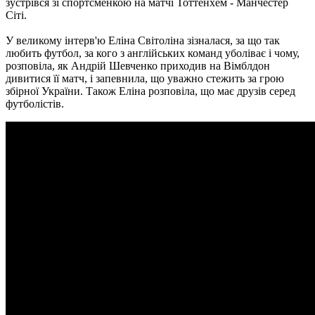
зустрівся зі спортсменкою на матчі Тоттенхем - Манчестер
Сіті.
У великому інтерв'ю Еліна Світоліна зізналася, за що так
любить футбол, за кого з англійських команд уболіває і чому,
розповіла, як Андрій Шевченко приходив на Вімблдон
дивитися її матч, і запевнила, що уважно стежить за грою
збірної України.
Також Еліна розповіла, що має друзів серед
футболістів.