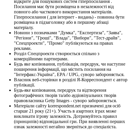
відкрите для пошукових систем гіперпосилання .
Посилання має бути розміщена в незалежності від
повного або часткового використання матеріалів.
Гіперпосилання ( для інтернет - видань) - повинна бути
розміщена в підзаголовку або в першому абзаці
матеріалу.
Новини з позначками "Думка", "Експертиза", "Заява",
"Регіони", "Гроші", "Влада", "Вибори", "Тест-драйв",
"Спецпроекти", "Промо" публікуються на правах
реклами.
Розділ Спецпроекти створюється спільно з
комерційними партнерами.
Будь яке копіювання, публікація, передрук, чи наступне
поширення інформації, що містить посилання на
"Інтерфакс-Україна", EPA / UPG, суворо забороняється.
Власник веб-сторінки в розділі Я-Корреспондент є автор
публікації.
Будь-яке копіювання, передрук та відтворення
фотографічних творів та/або аудіовізуальних творів
правовласника Getty Images - суворо забороняється.
Матеріали сайту korrespondent.net призначені для осіб
старше 21 року (21+). Участь в азартних іграх може
викликати ігрову залежність. Дотримуйтесь правил
(принципів) відповідальної гри. При виявленні перших
ознак залежності негайно зверніться до спеціаліста.