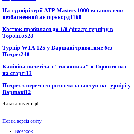
На турнірі серії ATP Masters 1000 встановлено
незбагненний антирекорд
1168
Костюк пробилася до 1/8 фіналу турніру в
Торонто
528
Турнір WTA 125 у Варшаві триватиме без
Подрез
248
Калініна вилетіла з "тисячника" в Торонто вже
на старті
13
Подрез з перемоги розпочала виступ на турнірі у
Варшаві
12
Читати коментарі
Повна версія сайту
Facebook