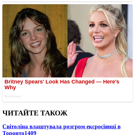
ЧИТАЙТЕ ТАКОЖ
Світоліна влаштувала розгром ексросіянці в
Торонто
1409