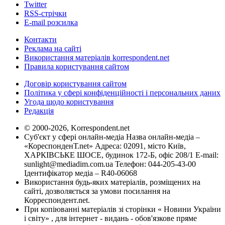
Twitter
RSS-стрічки
E-mail розсилка
Контакти
Реклама на сайті
Використання матеріалів korrespondent.net
Правила користування сайтом
Договір користування сайтом
Політика у сфері конфіденційності і персональних даних
Угода щодо користування
Редакція
© 2000-2026, Korrespondent.net
Суб'єкт у сфері онлайн-медіа Назва онлайн-медіа –
«КореспонденТ.net» Адреса: 02091, місто Київ,
ХАРКІВСЬКЕ ШОСЕ, будинок 172-Б, офіс 208/1 E-mail:
sunlight@mediadim.com.ua
Телефон: 044-205-43-00
Ідентифікатор медіа – R40-06068
Використання будь-яких матеріалів, розміщених на
сайті, дозволяється за умови посилання на
Корреспондент.net.
При копіюванні матеріалів зі сторінки « Новини України
і світу» , для інтернет - видань - обов'язкове пряме