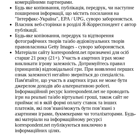
комерційними партнерами.
Будь яке копіювання, публікація, передрук, чи наступне
поширення інформації, що містить посилання на
"Інтерфакс-Україна", EPA / UPG, суворо забороняється.
Власник веб-сторінки в розділі Я-Корреспондент є автор
публікації.
Будь-яке копіювання, передрук та відтворення
фотографічних творів та/або аудіовізуальних творів
правовласника Getty Images - суворо забороняється.
Матеріали сайту korrespondent.net призначені для осіб
старше 21 року (21+). Участь в азартних іграх може
викликати ігрову залежність. Дотримуйтесь правил
(принципів) відповідальної гри. При виявленні перших
ознак залежності негайно зверніться до спеціаліста.
Пам'ятайте, що участь в азартних іграх не може бути
джерелом доходів або альтернативою роботі.
Інформаційний ресурс korrespondent.net не проводить
ігри на реальні та/або віртуальні гроші, також сайт не
приймає ні в якій формі оплату ставок та інших
платежів, які пов’язані/можуть бути пов’язані з
азартними іграми, букмекерами чи тоталізаторами. Будь-
які матеріали на інформаційному ресурсі
korrespondent.net публікуються виключно в
інформаційних цілях.