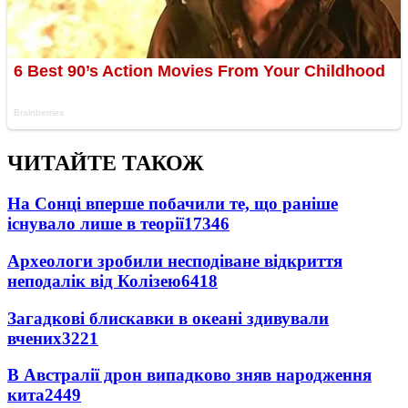
ЧИТАЙТЕ ТАКОЖ
На Сонці вперше побачили те, що раніше
існувало лише в теорії
17346
Археологи зробили несподіване відкриття
неподалік від Колізею
6418
Загадкові блискавки в океані здивували
вчених
3221
В Австралії дрон випадково зняв народження
кита
2449