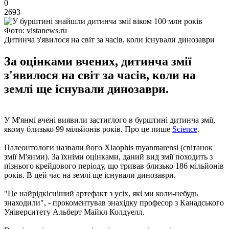
0
2693
Фото: vistanews.ru
Дитинча з'явилося на світ за часів, коли існували динозаври
За оцінками вчених, дитинча змії
з'явилося на світ за часів, коли на
землі ще існували динозаври.
У М'янмі вчені виявили застиглого в бурштині дитинча змії,
якому близько 99 мільйонів років. Про це пише
Science
.
Палеонтологи назвали його Xiaophis myanmarensi (світанок
змії М'янми). За їхніми оцінками, даний вид змії походить з
пізнього крейдового періоду, що тривав близько 186 мільйонів
років. В цей час на землі ще існували динозаври.
"Це найрідкісніший артефакт з усіх, які ми коли-небудь
знаходили", - прокоментував знахідку професор з Канадського
Університету Альберт Майкл Колдуелл.