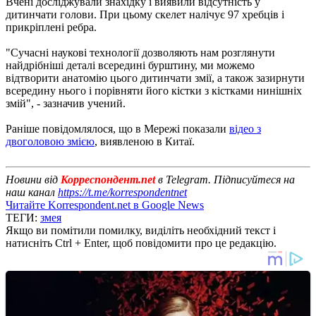
Вчені досліджували знахідку і виявили відсутність у
дитинчати голови. При цьому скелет налічує 97 хребців і
прикріплені ребра.
"Сучасні наукові технології дозволяють нам розглянути
найдрібніші деталі всередині бурштину, ми можемо
відтворити анатомію цього дитинчати змії, а також зазирнути
всередину нього і порівняти його кістки з кістками нинішніх
змій", - зазначив учений.
Раніше повідомлялося, що в Мережі показали
відео з
двоголовою змією
, виявленою в Китаї.
Новини від
Корреспондент.net
в Telegram. Підписуйтеся на
наш канал
https://t.me/korrespondentnet
Читайте Korrespondent.net в Google News
ТЕГИ:
змея
Якщо ви помітили помилку, виділіть необхідний текст і
натисніть Ctrl + Enter, щоб повідомити про це редакцію.