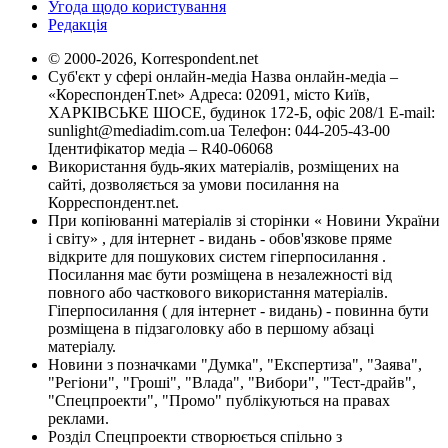
Угода щодо користування
Редакція
© 2000-2026, Korrespondent.net
Суб'єкт у сфері онлайн-медіа Назва онлайн-медіа –
«КореспонденТ.net» Адреса: 02091, місто Київ,
ХАРКІВСЬКЕ ШОСЕ, будинок 172-Б, офіс 208/1 E-mail:
sunlight@mediadim.com.ua
Телефон: 044-205-43-00
Ідентифікатор медіа – R40-06068
Використання будь-яких матеріалів, розміщених на
сайті, дозволяється за умови посилання на
Корреспондент.net.
При копіюванні матеріалів зі сторінки « Новини України
і світу» , для інтернет - видань - обов'язкове пряме
відкрите для пошукових систем гіперпосилання .
Посилання має бути розміщена в незалежності від
повного або часткового використання матеріалів.
Гіперпосилання ( для інтернет - видань) - повинна бути
розміщена в підзаголовку або в першому абзаці
матеріалу.
Новини з позначками "Думка", "Експертиза", "Заява",
"Регіони", "Гроші", "Влада", "Вибори", "Тест-драйв",
"Спецпроекти", "Промо" публікуються на правах
реклами.
Розділ Спецпроекти створюється спільно з