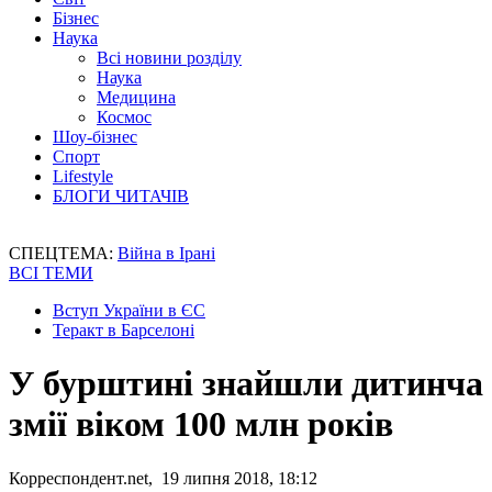
Бізнес
Наука
Всі новини розділу
Наука
Медицина
Космос
Шоу-бізнес
Спорт
Lifestyle
БЛОГИ ЧИТАЧІВ
СПЕЦТЕМА:
Війна в Ірані
ВСІ ТЕМИ
Вступ України в ЄС
Теракт в Барселоні
У бурштині знайшли дитинча
змії віком 100 млн років
Корреспондент.net, 19 липня 2018, 18:12