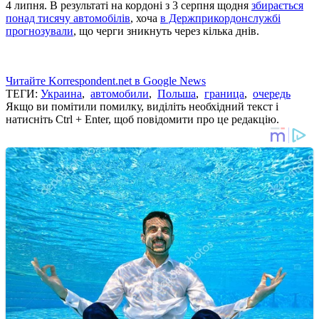
4 липня. В результаті на кордоні з 3 серпня щодня
збирається
понад тисячу автомобілів
, хоча
в Держприкордонслужбі
прогнозували
, що черги зникнуть через кілька днів.
Читайте Korrespondent.net в Google News
ТЕГИ:
Украина
,
автомобили
,
Польша
,
граница
,
очередь
Якщо ви помітили помилку, виділіть необхідний текст і
натисніть Ctrl + Enter, щоб повідомити про це редакцію.