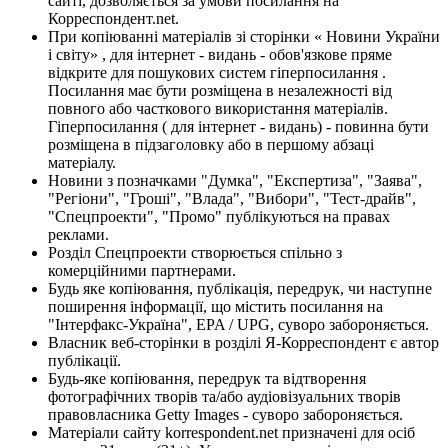
сайті, дозволяється за умови посилання на
Корреспондент.net.
При копіюванні матеріалів зі сторінки « Новини України
і світу» , для інтернет - видань - обов'язкове пряме
відкрите для пошукових систем гіперпосилання .
Посилання має бути розміщена в незалежності від
повного або часткового використання матеріалів.
Гіперпосилання ( для інтернет - видань) - повинна бути
розміщена в підзаголовку або в першому абзаці
матеріалу.
Новини з позначками "Думка", "Експертиза", "Заява",
"Регіони", "Гроші", "Влада", "Вибори", "Тест-драйв",
"Спецпроекти", "Промо" публікуються на правах
реклами.
Розділ Спецпроекти створюється спільно з
комерційними партнерами.
Будь яке копіювання, публікація, передрук, чи наступне
поширення інформації, що містить посилання на
"Інтерфакс-Україна", EPA / UPG, суворо забороняється.
Власник веб-сторінки в розділі Я-Корреспондент є автор
публікації.
Будь-яке копіювання, передрук та відтворення
фотографічних творів та/або аудіовізуальних творів
правовласника Getty Images - суворо забороняється.
Матеріали сайту korrespondent.net призначені для осіб