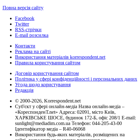
Повна версія сайту
Facebook
Twitter
RSS-стрічки
E-mail розсилка
Контакти
Реклама на сайті
Використання матеріалів korrespondent.net
Правила користування сайтом
Договір користування сайтом
Політика у сфері конфіденційності і персональних даних
Угода щодо користування
Редакція
© 2000-2026, Korrespondent.net
Суб'єкт у сфері онлайн-медіа Назва онлайн-медіа –
«КореспонденТ.net» Адреса: 02091, місто Київ,
ХАРКІВСЬКЕ ШОСЕ, будинок 172-Б, офіс 208/1 E-mail:
sunlight@mediadim.com.ua
Телефон: 044-205-43-00
Ідентифікатор медіа – R40-06068
Використання будь-яких матеріалів, розміщених на