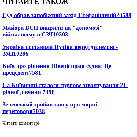
ЧИТАЙТЕ ТАКОЖ
Суд обрав запобіжний захід Стефанішиній
20588
Майора ВСП викрили на "допомозі"
військовому в СЗЧ
10303
Україна поставила Путіна перед дилемою -
ЗМІ
10286
Київ про рішення Швеції щодо судна: Це
прецедент
7581
На Київщині сталося групове зґвалтування 21-
річної дівчини
7358
Зеленський зробив заяву про мирні
переговори
7038
Читати коментарі