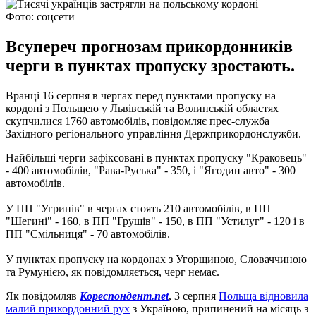
Фото: соцсети
Всупереч прогнозам прикордонників
черги в пунктах пропуску зростають.
Вранці 16 серпня в чергах перед пунктами пропуску на
кордоні з Польщею у Львівській та Волинській областях
скупчилися 1760 автомобілів, повідомляє прес-служба
Західного регіонального управління Держприкордонслужби.
Найбільші черги зафіксовані в пунктах пропуску "Краковець"
- 400 автомобілів, "Рава-Руська" - 350, і "Ягодин авто" - 300
автомобілів.
У ПП "Угринів" в чергах стоять 210 автомобілів, в ПП
"Шегині" - 160, в ПП "Грушів" - 150, в ПП "Устилуг" - 120 і в
ПП "Смільниця" - 70 автомобілів.
У пунктах пропуску на кордонах з Угорщиною, Словаччиною
та Румунією, як повідомляється, черг немає.
Як повідомляв
Кореспондент.net
, 3 серпня
Польща відновила
малий прикордонний рух
з Україною, припинений на місяць з