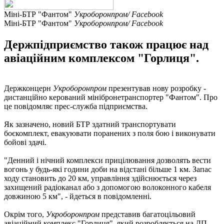
Міні-БТР "Фантом"
Укроборонпром/ Facebook
Міні-БТР "Фантом"
Укроборонпром/ Facebook
Держпідприємство також працює над
авіаційним комплексом "Горлиця".
Держконцерн
Укроборонпром
презентував нову розробку -
дистанційно керований мінібронетранспортер "Фантом". Про
це повідомляє прес-служба підприємства.
Як зазначено, новий БТР здатний транспортувати
боєкомплект, евакуювати поранених з поля бою і виконувати
бойові здачі.
"Денний і нічний комплекси прицілювання дозволять вести
вогонь у будь-які години доби на відстані більше 1 км. Запас
ходу становить до 20 км, управління здійснюється через
захищений радіоканал або з допомогою волоконного кабеля
довжиною 5 км", - йдеться в повідомленні.
Окрім того,
Укроборонпром
представив багатоцільовий
авіаційний комплекс "Горлиця", який розробляється на ДП