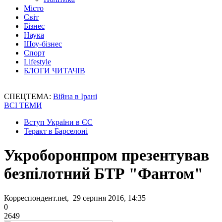
Місто
Світ
Бізнес
Наука
Шоу-бізнес
Спорт
Lifestyle
БЛОГИ ЧИТАЧІВ
СПЕЦТЕМА:
Війна в Ірані
ВСІ ТЕМИ
Вступ України в ЄС
Теракт в Барселоні
Укроборонпром презентував
безпілотний БТР "Фантом"
Корреспондент.net, 29 серпня 2016, 14:35
0
2649