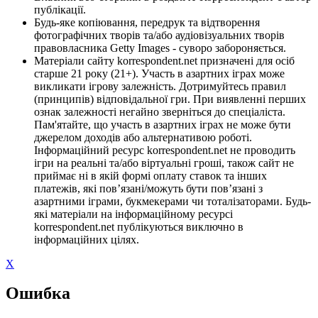
публікації.
Будь-яке копіювання, передрук та відтворення
фотографічних творів та/або аудіовізуальних творів
правовласника Getty Images - суворо забороняється.
Матеріали сайту korrespondent.net призначені для осіб
старше 21 року (21+). Участь в азартних іграх може
викликати ігрову залежність. Дотримуйтесь правил
(принципів) відповідальної гри. При виявленні перших
ознак залежності негайно зверніться до спеціаліста.
Пам'ятайте, що участь в азартних іграх не може бути
джерелом доходів або альтернативою роботі.
Інформаційний ресурс korrespondent.net не проводить
ігри на реальні та/або віртуальні гроші, також сайт не
приймає ні в якій формі оплату ставок та інших
платежів, які пов’язані/можуть бути пов’язані з
азартними іграми, букмекерами чи тоталізаторами. Будь-
які матеріали на інформаційному ресурсі
korrespondent.net публікуються виключно в
інформаційних цілях.
X
Ошибка