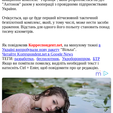
"Антонов" разом у кооперації з провідними підприємствами
України.
Очікується, що це буде перший вітчизняний тактичний
безпілотний комплекс, який, у тому числі, може нести засоби
ураження. Відстань для одного його польоту становить понад
тисячу кілометрів.
Як повідомляв
Корреспондент.net
, на минулому тижні
в
Україні випробували нову ракету
"Вільха".
Читайте Korrespondent.net в Google News
ТЕГИ:
разработки
,
беспилотник
,
Укроборонпром
,
БТР
Якщо ви помітили помилку, виділіть необхідний текст і
натисніть Ctrl + Enter, щоб повідомити про це редакцію.