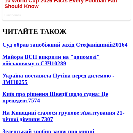
ЧИТАЙТЕ ТАКОЖ
Суд обрав запобіжний захід Стефанішиній
20164
Майора ВСП викрили на "допомозі"
військовому в СЗЧ
10289
Україна поставила Путіна перед дилемою -
ЗМІ
10255
Київ про рішення Швеції щодо судна: Це
прецедент
7574
На Київщині сталося групове зґвалтування 21-
річної дівчини
7307
Зеленський зробив заяву про мирні