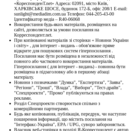
«КореспонденТ.net» Адреса: 02091, місто Київ,
ХАРКІВСЬКЕ ШОСЕ, будинок 172-Б, офіс 208/1 E-mail:
sunlight@mediadim.com.ua
Телефон: 044-205-43-00
Ідентифікатор медіа – R40-06068
Використання будь-яких матеріалів, розміщених на
сайті, дозволяється за умови посилання на
Корреспондент.net.
При копіюванні матеріалів зі сторінки « Новини України
і світу» , для інтернет - видань - обов'язкове пряме
відкрите для пошукових систем гіперпосилання .
Посилання має бути розміщена в незалежності від
повного або часткового використання матеріалів.
Гіперпосилання ( для інтернет - видань) - повинна бути
розміщена в підзаголовку або в першому абзаці
матеріалу.
Новини з позначками "Думка", "Експертиза", "Заява",
"Регіони", "Гроші", "Влада", "Вибори", "Тест-драйв",
"Спецпроекти", "Промо" публікуються на правах
реклами.
Розділ Спецпроекти створюється спільно з
комерційними партнерами.
Будь яке копіювання, публікація, передрук, чи наступне
поширення інформації, що містить посилання на
"Інтерфакс-Україна", EPA / UPG, суворо забороняється.
Власник веб-сторінки в розділі Я-Корреспондент є автор