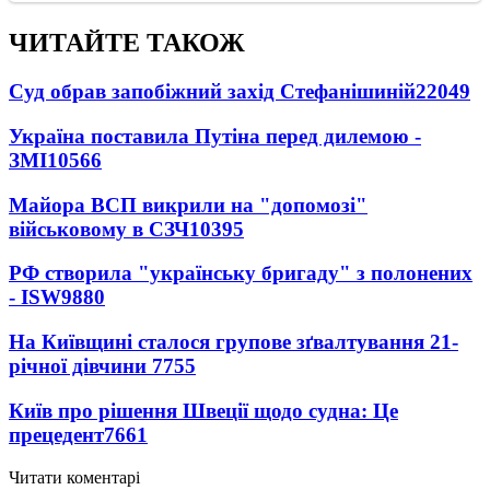
ЧИТАЙТЕ ТАКОЖ
Суд обрав запобіжний захід Стефанішиній
22049
Україна поставила Путіна перед дилемою -
ЗМІ
10566
Майора ВСП викрили на "допомозі"
військовому в СЗЧ
10395
РФ створила "українську бригаду" з полонених
- ISW
9880
На Київщині сталося групове зґвалтування 21-
річної дівчини
7755
Київ про рішення Швеції щодо судна: Це
прецедент
7661
Читати коментарі