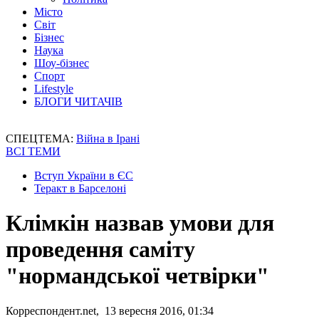
Місто
Світ
Бізнес
Наука
Шоу-бізнес
Спорт
Lifestyle
БЛОГИ ЧИТАЧІВ
СПЕЦТЕМА:
Війна в Ірані
ВСІ ТЕМИ
Вступ України в ЄС
Теракт в Барселоні
Клімкін назвав умови для
проведення саміту
"нормандської четвірки"
Корреспондент.net, 13 вересня 2016, 01:34