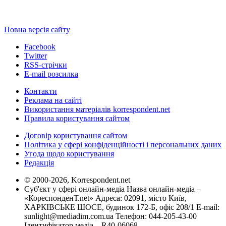
Повна версія сайту
Facebook
Twitter
RSS-стрічки
E-mail розсилка
Контакти
Реклама на сайті
Використання матеріалів korrespondent.net
Правила користування сайтом
Договір користування сайтом
Політика у сфері конфіденційності і персональних даних
Угода щодо користування
Редакція
© 2000-2026, Korrespondent.net
Суб'єкт у сфері онлайн-медіа Назва онлайн-медіа –
«КореспонденТ.net» Адреса: 02091, місто Київ,
ХАРКІВСЬКЕ ШОСЕ, будинок 172-Б, офіс 208/1 E-mail:
sunlight@mediadim.com.ua
Телефон: 044-205-43-00
Ідентифікатор медіа – R40-06068