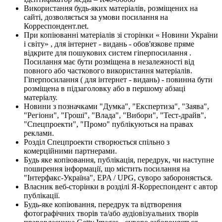
Використання будь-яких матеріалів, розміщених на
сайті, дозволяється за умови посилання на
Корреспондент.net.
При копіюванні матеріалів зі сторінки « Новини України
і світу» , для інтернет - видань - обов'язкове пряме
відкрите для пошукових систем гіперпосилання .
Посилання має бути розміщена в незалежності від
повного або часткового використання матеріалів.
Гіперпосилання ( для інтернет - видань) - повинна бути
розміщена в підзаголовку або в першому абзаці
матеріалу.
Новини з позначками "Думка", "Експертиза", "Заява",
"Регіони", "Гроші", "Влада", "Вибори", "Тест-драйв",
"Спецпроекти", "Промо" публікуються на правах
реклами.
Розділ Спецпроекти створюється спільно з
комерційними партнерами.
Будь яке копіювання, публікація, передрук, чи наступне
поширення інформації, що містить посилання на
"Інтерфакс-Україна", EPA / UPG, суворо забороняється.
Власник веб-сторінки в розділі Я-Корреспондент є автор
публікації.
Будь-яке копіювання, передрук та відтворення
фотографічних творів та/або аудіовізуальних творів