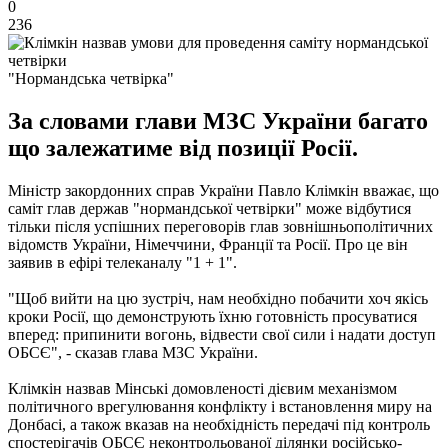
0
236
"Нормандська четвірка"
За словами глави МЗС України багато
що залежатиме від позиції Росії.
Міністр закордонних справ України Павло Клімкін вважає, що
саміт глав держав "нормандської четвірки" може відбутися
тільки після успішних переговорів глав зовнішньополітичних
відомств України, Німеччини, Франції та Росії.
Про це він
заявив в ефірі телеканалу "1 + 1".
"Щоб вийти на цю зустріч, нам необхідно побачити хоч якісь
кроки Росії, що демонструють їхню готовність просуватися
вперед: припинити вогонь, відвести свої сили і надати доступ
ОБСЄ", - сказав глава МЗС України.
Клімкін назвав Мінські домовленості дієвим механізмом
політичного врегулювання конфлікту і встановлення миру на
Донбасі, а також вказав на необхідність передачі під контроль
спостерігачів ОБСЄ неконтрольованої ділянки російсько-