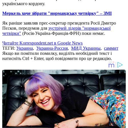
українського кордону.
Меркель хоче зібрати "нормандську четвірку" – ЗМІ
Як раніше заявляв прес-секретар президента Росії Дмитро
Пєсков, передумов для
зустрічей лідерів "нормандської
четвірки"
(Росія-Україна-Франція-ФРН) поки немає.
Читайте Korrespondent.net в Google News
ТЕГИ:
Украина
,
Украина-Россия
,
МИД Украины
,
саммит
Якщо ви помітили помилку, виділіть необхідний текст і
натисніть Ctrl + Enter, щоб повідомити про це редакцію.