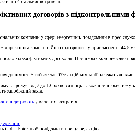
асненні 45 мільйонів гривень
фіктивних договорів з підконтрольними 
іональних компаній у сфері енергетики, повідомили в прес-служб
 директором компанії. Його підозрюють у привласненні 44,6 млн
дписало кілька фіктивних договорів. При цьому воно не мало пра
ву допомогу. У той же час 65% акцій компанії належать державі
му загрожує від 7 до 12 років в'язниці. Також при цьому йому з
ть запобіжний захід.
рони підозрюють
у великих розтратах.
адержание
ь Ctrl + Enter, щоб повідомити про це редакцію.