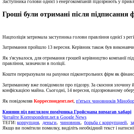
Заступника голови однієї з енергокомпаній підозрюють у привл
Гроші були отримані після підписання 
Нацполіція затримала заступника голови правління однієї з рег
Затримання пройшло 13 вересня. Керівник також був виконавчим
Як з'ясувалося, для отримання грошей керівництво компанії пі
правління, зазначили в поліції.
Кошти перерахували на рахунки підконтрольних фірм як фінансо
Затриманому вже повідомили про підозру. За скоєння злочину йо
конфіскацією майна. Сьогодні, 14 вересня, підозрюваному оберу
Як повідомляв
Корреспондент.net
,
п'ятьох чиновників Мінобо
Киянин під виглядом помічника Гройсмана вимагав хабарі
Читайте Korrespondent.net в Google News
ТЕГИ:
коррупция
,
деньги
,
чиновник
,
борьба с коррупцией
,
з
Якщо ви помітили помилку, виділіть необхідний текст і натисніт