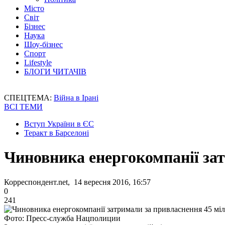
Місто
Світ
Бізнес
Наука
Шоу-бізнес
Спорт
Lifestyle
БЛОГИ ЧИТАЧІВ
СПЕЦТЕМА:
Війна в Ірані
ВСІ ТЕМИ
Вступ України в ЄС
Теракт в Барселоні
Чиновника енергокомпанії за
Корреспондент.net, 14 вересня 2016, 16:57
0
241
Фото: Пресс-служба Нацполиции