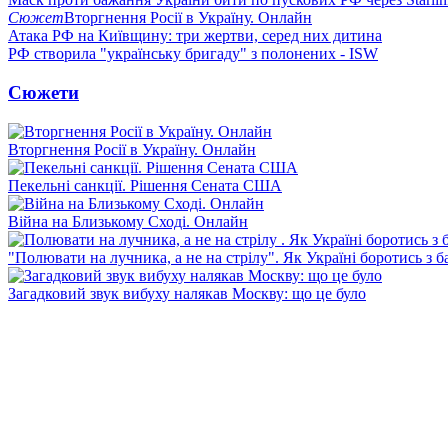
Сюжет
Вторгнення Росії в Україну. Онлайн
Атака РФ на Київщину: три жертви, серед них дитина
РФ створила "українську бригаду" з полонених - ISW
Сюжети
Вторгнення Росії в Україну. Онлайн
Пекельні санкції. Рішення Сената США
Війна на Близькому Сході. Онлайн
"Полювати на лучника, а не на стрілу". Як Україні боротись з 
Загадковий звук вибуху налякав Москву: що це було