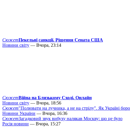
Сюжет
Пекельні санкції. Рішення Сената США
Новини світу
— Вчора, 23:14
Сюжет
Війна на Близькому Сході. Онлайн
Новини світу
— Вчора, 18:56
Сюжет
"Полювати на лучника, а не на стрілу". Як Україні бор
Новини України
— Вчора, 16:36
Сюжет
Загадковий звук вибуху налякав Москву: що це було
Росія новини
— Вчора, 15:27