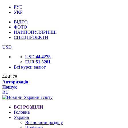
РУС
УКР
ВІДЕО
ФОТО
НАЙПОПУЛЯРНІШІ
СПЕЦПРОЕКТИ
USD
USD
44.4278
EUR
51.3281
Всі курси валют
44.4278
Авторизація
Пошук
RU
ВСІ РОЗДІЛИ
Головна
Україна
Всі новини розділу
Політика