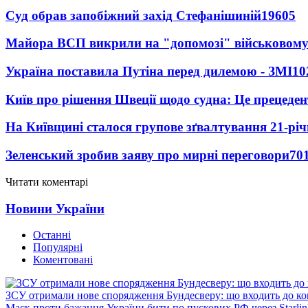
Суд обрав запобіжний захід Стефанішиній
19605
Майора ВСП викрили на "допомозі" військовому
Україна поставила Путіна перед дилемою - ЗМІ
10
Київ про рішення Швеції щодо судна: Це прецеден
На Київщині сталося групове зґвалтування 21-річ
Зеленський зробив заяву про мирні переговори
70
Читати коментарі
Новини України
Останні
Популярні
Коментовані
ЗСУ отримали нове спорядження Бундесверу: що входить до к
Маск проти бажання України бити по пускових РФ через Starlin