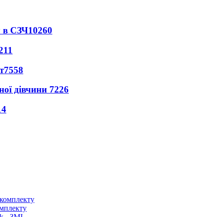
 в СЗЧ
10260
211
т
7558
ної дівчини
7226
14
омплекту
k - ЗМІ