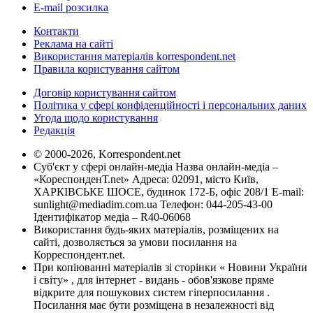
E-mail розсилка
Контакти
Реклама на сайті
Використання матеріалів korrespondent.net
Правила користування сайтом
Договір користування сайтом
Політика у сфері конфіденційності і персональних даних
Угода щодо користування
Редакція
© 2000-2026, Korrespondent.net
Суб'єкт у сфері онлайн-медіа Назва онлайн-медіа –
«КореспонденТ.net» Адреса: 02091, місто Київ,
ХАРКІВСЬКЕ ШОСЕ, будинок 172-Б, офіс 208/1 E-mail:
sunlight@mediadim.com.ua
Телефон: 044-205-43-00
Ідентифікатор медіа – R40-06068
Використання будь-яких матеріалів, розміщених на
сайті, дозволяється за умови посилання на
Корреспондент.net.
При копіюванні матеріалів зі сторінки « Новини України
і світу» , для інтернет - видань - обов'язкове пряме
відкрите для пошукових систем гіперпосилання .
Посилання має бути розміщена в незалежності від