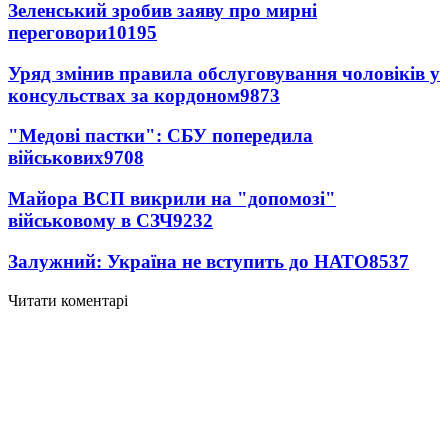
Зеленський зробив заяву про мирні
переговори
10195
Уряд змінив правила обслуговування чоловіків у
консульствах за кордоном
9873
"Медові пастки": СБУ попередила
військових
9708
Майора ВСП викрили на "допомозі"
військовому в СЗЧ
9232
Залужний: Україна не вступить до НАТО
8537
Читати коментарі