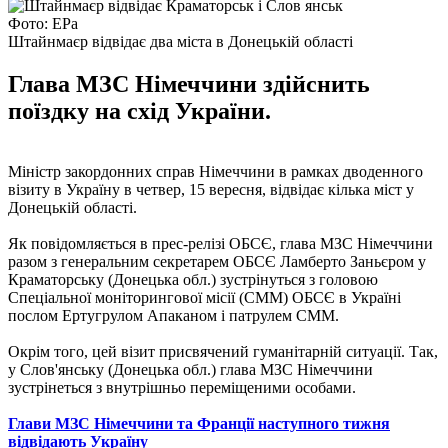
Фото: EPa
Штайнмаєр відвідає два міста в Донецькій області
Глава МЗС Німеччини здійснить
поїздку на схід України.
Міністр закордонних справ Німеччини в рамках дводенного
візиту в Україну в четвер, 15 вересня, відвідає кілька міст у
Донецькій області.
Як повідомляється в прес-релізі ОБСЄ, глава МЗС Німеччини
разом з генеральним секретарем ОБСЄ Ламберто Заньєром у
Краматорську (Донецька обл.) зустрінуться з головою
Спеціальної моніторингової місії (СММ) ОБСЄ в Україні
послом Ертугрулом Апаканом і патрулем СММ.
Окрім того, цей візит присвячений гуманітарній ситуації. Так,
у Слов'янську (Донецька обл.) глава МЗС Німеччини
зустрінеться з внутрішньо переміщеними особами.
Глави МЗС Німеччини та Франції наступного тижня
відвідають Україну