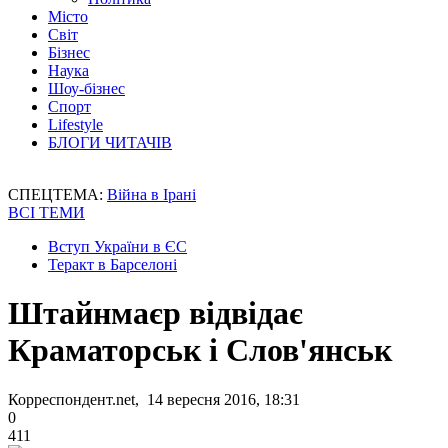
Місто
Світ
Бізнес
Наука
Шоу-бізнес
Спорт
Lifestyle
БЛОГИ ЧИТАЧІВ
СПЕЦТЕМА:
Війна в Ірані
ВСІ ТЕМИ
Вступ України в ЄС
Теракт в Барселоні
Штайнмаєр відвідає
Краматорськ і Слов'янськ
Корреспондент.net, 14 вересня 2016, 18:31
0
411