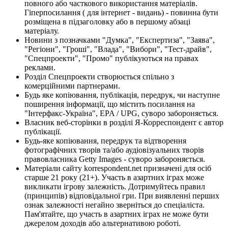
повного або часткового використання матеріалів.
Гіперпосилання ( для інтернет - видань) - повинна бути
розміщена в підзаголовку або в першому абзаці
матеріалу.
Новини з позначками "Думка", "Експертиза", "Заява",
"Регіони", "Гроші", "Влада", "Вибори", "Тест-драйв",
"Спецпроекти", "Промо" публікуються на правах
реклами.
Розділ Спецпроекти створюється спільно з
комерційними партнерами.
Будь яке копіювання, публікація, передрук, чи наступне
поширення інформації, що містить посилання на
"Інтерфакс-Україна", EPA / UPG, суворо забороняється.
Власник веб-сторінки в розділі Я-Корреспондент є автор
публікації.
Будь-яке копіювання, передрук та відтворення
фотографічних творів та/або аудіовізуальних творів
правовласника Getty Images - суворо забороняється.
Матеріали сайту korrespondent.net призначені для осіб
старше 21 року (21+). Участь в азартних іграх може
викликати ігрову залежність. Дотримуйтесь правил
(принципів) відповідальної гри. При виявленні перших
ознак залежності негайно зверніться до спеціаліста.
Пам'ятайте, що участь в азартних іграх не може бути
джерелом доходів або альтернативою роботі.