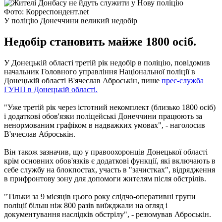
Фото: Корреспондент.net
У поліцію Донеччини великий недобір
Недобір становить майже 1800 осіб.
У Донецькій області третій рік недобір в поліцію, повідомив
начальник Головного управління Національної поліції в
Донецькій області В'ячеслав Аброськін, пише
прес-служба
ГУНП в Донецькій області.
"Уже третій рік через істотний некомплект (близько 1800 осіб)
і додаткові обов'язки поліцейські Донеччини працюють за
ненормованим графіком в надважких умовах", - наголосив
В'ячеслав Аброськін.
Він також зазначив, що у правоохоронців Донецької області
крім основних обов'язків є додаткові функції, які включають в
себе службу на блокпостах, участь в "зачистках", відрядження
в прифронтову зону для допомоги жителям після обстрілів.
"Тільки за 9 місяців цього року слідчо-оперативні групи
поліції більш ніж 800 разів виїжджали на огляд і
документування наслідків обстрілу", - резюмував Аброськін.