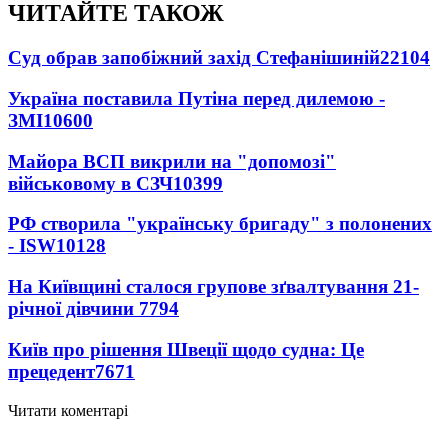
ЧИТАЙТЕ ТАКОЖ
Суд обрав запобіжний захід Стефанішиній
22104
Україна поставила Путіна перед дилемою -
ЗМІ
10600
Майора ВСП викрили на "допомозі"
військовому в СЗЧ
10399
РФ створила "українську бригаду" з полонених
- ISW
10128
На Київщині сталося групове зґвалтування 21-
річної дівчини
7794
Київ про рішення Швеції щодо судна: Це
прецедент
7671
Читати коментарі