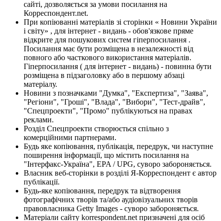
сайті, дозволяється за умови посилання на
Корреспондент.net.
При копіюванні матеріалів зі сторінки « Новини України
і світу» , для інтернет - видань - обов'язкове пряме
відкрите для пошукових систем гіперпосилання .
Посилання має бути розміщена в незалежності від
повного або часткового використання матеріалів.
Гіперпосилання ( для інтернет - видань) - повинна бути
розміщена в підзаголовку або в першому абзаці
матеріалу.
Новини з позначками "Думка", "Експертиза", "Заява",
"Регіони", "Гроші", "Влада", "Вибори", "Тест-драйв",
"Спецпроекти", "Промо" публікуються на правах
реклами.
Розділ Спецпроекти створюється спільно з
комерційними партнерами.
Будь яке копіювання, публікація, передрук, чи наступне
поширення інформації, що містить посилання на
"Інтерфакс-Україна", EPA / UPG, суворо забороняється.
Власник веб-сторінки в розділі Я-Корреспондент є автор
публікації.
Будь-яке копіювання, передрук та відтворення
фотографічних творів та/або аудіовізуальних творів
правовласника Getty Images - суворо забороняється.
Матеріали сайту korrespondent.net призначені для осіб