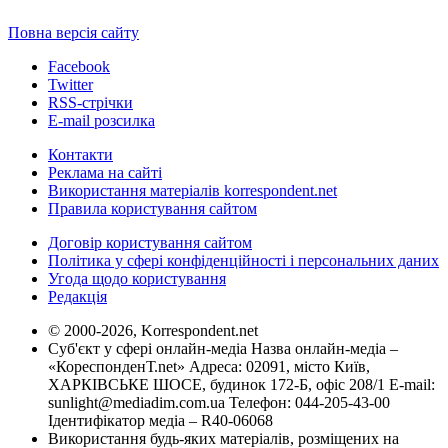
Повна версія сайту
Facebook
Twitter
RSS-стрічки
E-mail розсилка
Контакти
Реклама на сайті
Використання матеріалів korrespondent.net
Правила користування сайтом
Договір користування сайтом
Політика у сфері конфіденційності і персональних даних
Угода щодо користування
Редакція
© 2000-2026, Korrespondent.net
Суб'єкт у сфері онлайн-медіа Назва онлайн-медіа –
«КореспонденТ.net» Адреса: 02091, місто Київ,
ХАРКІВСЬКЕ ШОСЕ, будинок 172-Б, офіс 208/1 E-mail:
sunlight@mediadim.com.ua
Телефон: 044-205-43-00
Ідентифікатор медіа – R40-06068
Використання будь-яких матеріалів, розміщених на