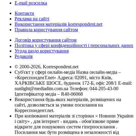
E-mail розсилка
Контакти
Реклама на сайті
Використання матеріалів korrespondent.net
Правила користування сайтом
Договір користування сайтом
Політика у сфері конфіденційності і персональних даних
Угода щодо користування
Редакція
© 2000-2026, Korrespondent.net
Суб'єкт у сфері онлайн-медіа Назва онлайн-медіа –
«КореспонденТ.net» Адреса: 02091, місто Київ,
ХАРКІВСЬКЕ ШОСЕ, будинок 172-Б, офіс 208/1 E-mail:
sunlight@mediadim.com.ua
Телефон: 044-205-43-00
Ідентифікатор медіа – R40-06068
Використання будь-яких матеріалів, розміщених на
сайті, дозволяється за умови посилання на
Корреспондент.net.
При копіюванні матеріалів зі сторінки « Новини України
і світу» , для інтернет - видань - обов'язкове пряме
відкрите для пошукових систем гіперпосилання .
Посилання має бути розміщена в незалежності від