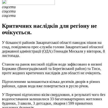
соцсети
соцсети
соцсети
Критичних наслідків для регіону не
очікується.
У більшості районів Закарпатської області паводок пішов на
спад, повідомила прес-служба голови Закарпатської обласної
державної адміністрації (ОДА) Геннадія Москаля у вівторок, 8
листопада.
Станом на ранок високий підйом води зафіксовано в низині
Боржави (Виноградівський та Берегівський район) та Тиси,
проте жодних критичних наслідків для області не очікують.
Підтопленими залишаються кілька десятків дворів в різних
районах, однак вода вже повертається в русло річок.
У Перечині підтоплено вісім свердловин, в результаті чого без
водопостачання залишилися 33 багатоквартирних житлових
будинки, 3 школи, 3 дитсадки, лікарня і 599 приватних
житлових будинків.