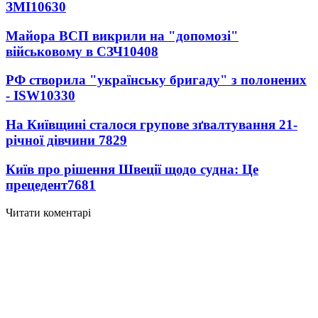
ЗМІ
10630
Майора ВСП викрили на "допомозі"
військовому в СЗЧ
10408
РФ створила "українську бригаду" з полонених
- ISW
10330
На Київщині сталося групове зґвалтування 21-
річної дівчини
7829
Київ про рішення Швеції щодо судна: Це
прецедент
7681
Читати коментарі