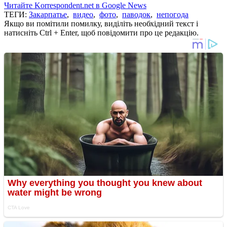
Читайте Korrespondent.net в Google News
ТЕГИ:
Закарпатье
,
видео
,
фото
,
паводок
,
непогода
Якщо ви помітили помилку, виділіть необхідний текст і
натисніть Ctrl + Enter, щоб повідомити про це редакцію.