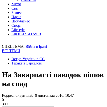
Місто
Світ
Бізнес
Наука
Шоу-бізнес
Спорт
Lifestyle
БЛОГИ ЧИТАЧІВ
СПЕЦТЕМА:
Війна в Ірані
ВСІ ТЕМИ
Вступ України в ЄС
Теракт в Барселоні
На Закарпатті паводок пішов
на спад
Корреспондент.net, 8 листопада 2016, 10:47
0
309