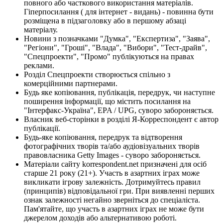
повного або часткового використання матеріалів.
Гіперпосилання ( для інтернет - видань) - повинна бути
розміщена в підзаголовку або в першому абзаці
матеріалу.
Новини з позначками "Думка", "Експертиза", "Заява",
"Регіони", "Гроші", "Влада", "Вибори", "Тест-драйв",
"Спецпроекти", "Промо" публікуються на правах
реклами.
Розділ Спецпроекти створюється спільно з
комерційними партнерами.
Будь яке копіювання, публікація, передрук, чи наступне
поширення інформації, що містить посилання на
"Інтерфакс-Україна", EPA / UPG, суворо забороняється.
Власник веб-сторінки в розділі Я-Корреспондент є автор
публікації.
Будь-яке копіювання, передрук та відтворення
фотографічних творів та/або аудіовізуальних творів
правовласника Getty Images - суворо забороняється.
Матеріали сайту korrespondent.net призначені для осіб
старше 21 року (21+). Участь в азартних іграх може
викликати ігрову залежність. Дотримуйтесь правил
(принципів) відповідальної гри. При виявленні перших
ознак залежності негайно зверніться до спеціаліста.
Пам'ятайте, що участь в азартних іграх не може бути
джерелом доходів або альтернативою роботі.