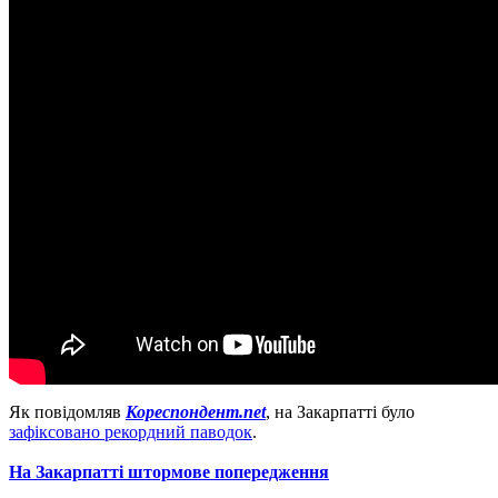
Як повідомляв
Кореспондент.net
, на Закарпатті було
зафіксовано рекордний паводок
.
На Закарпатті штормове попередження