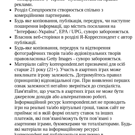
реклами.
Розділ Спецпроекти створюється спільно з
комерційними партнерами.
Будь яке копіювання, публікація, передрук, чи наступне
поширення інформації, що містить посилання на
"Інтерфакс-Україна", EPA / UPG, суворо забороняється.
Власник веб-сторінки в розділі Я-Корреспондент є автор
публікації.
Будь-яке копіювання, передрук та відтворення
фотографічних творів та/або аудіовізуальних творів
правовласника Getty Images - суворо забороняється.
Матеріали сайту korrespondent.net призначені для осіб
старше 21 року (21+). Участь в азартних іграх може
викликати ігрову залежність. Дотримуйтесь правил
(принципів) відповідальної гри. При виявленні перших
ознак залежності негайно зверніться до спеціаліста.
Пам'ятайте, що участь в азартних іграх не може бути
джерелом доходів або альтернативою роботі.
Інформаційний ресурс korrespondent.net не проводить
ігри на реальні та/або віртуальні гроші, також сайт не
приймає ні в якій формі оплату ставок та інших
платежів, які пов’язані/можуть бути пов’язані з
азартними іграми, букмекерами чи тоталізаторами. Будь-
які матеріали на інформаційному ресурсі
korrespondent.net публікуються виключно в