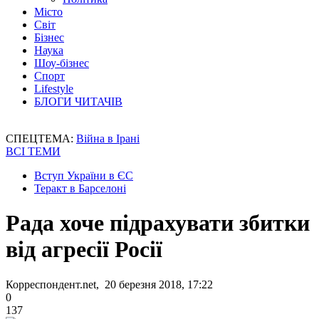
Місто
Світ
Бізнес
Наука
Шоу-бізнес
Спорт
Lifestyle
БЛОГИ ЧИТАЧІВ
СПЕЦТЕМА:
Війна в Ірані
ВСІ ТЕМИ
Вступ України в ЄС
Теракт в Барселоні
Рада хоче підрахувати збитки
від агресії Росії
Корреспондент.net, 20 березня 2018, 17:22
0
137