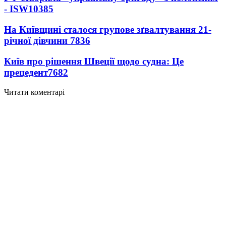
- ISW
10385
На Київщині сталося групове зґвалтування 21-
річної дівчини
7836
Київ про рішення Швеції щодо судна: Це
прецедент
7682
Читати коментарі