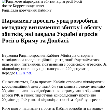
Фото: Корреспондент.net
Рада дала доручення Кабміну
Парламент просить уряд розробити
методику визначення збитку і обсягу
збитків, які завдала Україні агресія
Росії в Криму та Донбасі.
Верховна Рада попросила Кабінет Міністрів створити
міжвідомчий координаційний центр, який буде займатися
правовими питаннями, пов'язаними з російською агресією. За
відповідну постанову проголосували 229 депутатів,
передає
LIGA.net
.
Як зазначається, Рада просить Кабмін створити міжвідомчий
координаційний центр, який би узагальнив правову позицію
України в питаннях відображення і стримування збройної
агресії РФ, а також підготував консолідовану претензію
України до РФ у плані відповідальності за збройну агресію.
Крім цього, парламент просить Кабмін розробити методику