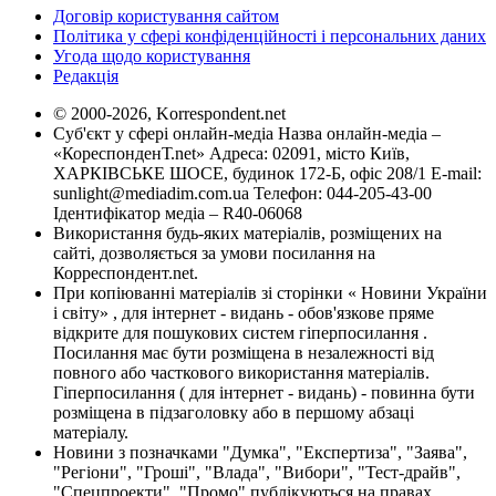
Договір користування сайтом
Політика у сфері конфіденційності і персональних даних
Угода щодо користування
Редакція
© 2000-2026, Korrespondent.net
Суб'єкт у сфері онлайн-медіа Назва онлайн-медіа –
«КореспонденТ.net» Адреса: 02091, місто Київ,
ХАРКІВСЬКЕ ШОСЕ, будинок 172-Б, офіс 208/1 E-mail:
sunlight@mediadim.com.ua
Телефон: 044-205-43-00
Ідентифікатор медіа – R40-06068
Використання будь-яких матеріалів, розміщених на
сайті, дозволяється за умови посилання на
Корреспондент.net.
При копіюванні матеріалів зі сторінки « Новини України
і світу» , для інтернет - видань - обов'язкове пряме
відкрите для пошукових систем гіперпосилання .
Посилання має бути розміщена в незалежності від
повного або часткового використання матеріалів.
Гіперпосилання ( для інтернет - видань) - повинна бути
розміщена в підзаголовку або в першому абзаці
матеріалу.
Новини з позначками "Думка", "Експертиза", "Заява",
"Регіони", "Гроші", "Влада", "Вибори", "Тест-драйв",
"Спецпроекти", "Промо" публікуються на правах