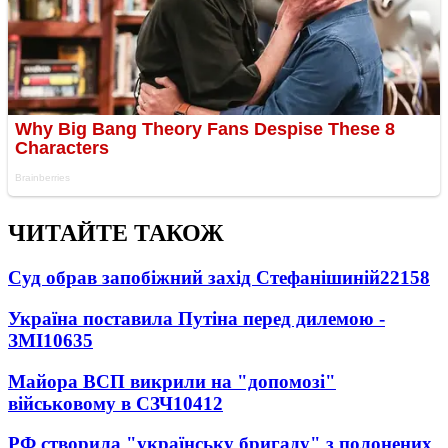
ЧИТАЙТЕ ТАКОЖ
Суд обрав запобіжний захід Стефанішиній
22158
Україна поставила Путіна перед дилемою -
ЗМІ
10635
Майора ВСП викрили на "допомозі"
військовому в СЗЧ
10412
РФ створила "українську бригаду" з полонених