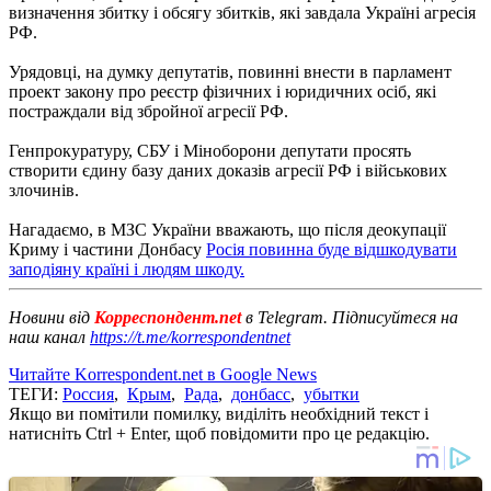
визначення збитку і обсягу збитків, які завдала Україні агресія
РФ.
Урядовці, на думку депутатів, повинні внести в парламент
проект закону про реєстр фізичних і юридичних осіб, які
постраждали від збройної агресії РФ.
Генпрокуратуру, СБУ і Міноборони депутати просять
створити єдину базу даних доказів агресії РФ і військових
злочинів.
Нагадаємо, в МЗС України вважають, що після деокупації
Криму і частини Донбасу
Росія повинна буде відшкодувати
заподіяну країні і людям шкоду.
Новини від
Корреспондент.net
в Telegram. Підписуйтеся на
наш канал
https://t.me/korrespondentnet
Читайте Korrespondent.net в Google News
ТЕГИ:
Россия
,
Крым
,
Рада
,
донбасс
,
убытки
Якщо ви помітили помилку, виділіть необхідний текст і
натисніть Ctrl + Enter, щоб повідомити про це редакцію.